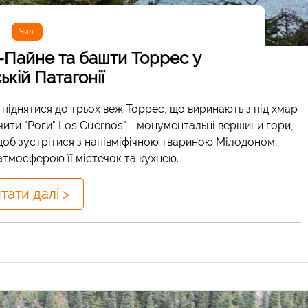
Чилі
-Пайне та башти Торрес у
ькій Патагонії
 піднятися до трьох веж Торрес, що виринають з під хмар
ачити "Роги" Los Cuernos" - монументальні вершини гори,
- щоб зустрітися з напівміфічною твариною Мілодоном,
тмосферою її містечок та кухнею.
тати далі >