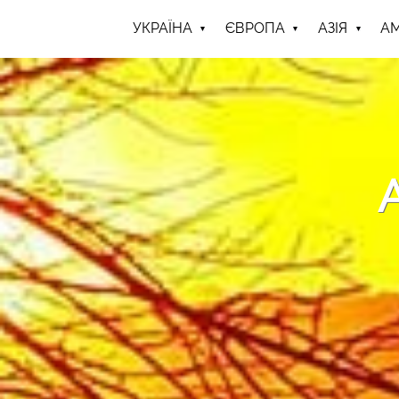
УКРАЇНА
ЄВРОПА
АЗІЯ
А