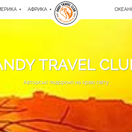
МЕРИКА
АФРИКА
ОКЕАНІ
ANDY TRAVEL CLU
Авторські подорожі на краю світу