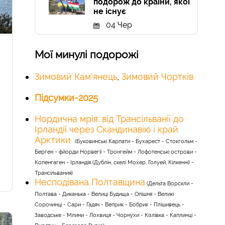
подорож до країни, якої
не існує
04 Чер
Мої минулі подорожі
Зимовий Кам'янець
,
Зимовий Чортків
Підсумки-2025
Нордична мрія: від Трансільванії до
Ірландії через Скандинавію і край
Арктики
(Буковинські Карпати - Бухарест - Стокгольм -
Берген - фйорди Норвегії - Тронгейм - Лофотенські острови -
Копенгаген - Ірландія (Дублін, скелі Мохер, Голуей, Кілкенні) -
Трансільвания
)
Несподівана Полтавщина
(Дельта Ворскли -
Полтава - Диканька - Велиці Будища - Опішня - Великі
Сорочинці - Сари - Гадяч - Веприк - Бобрик - Плішивець -
Заводське - Млини - Лохвиця - Чорнухи - Кізлівка - Каплинці -