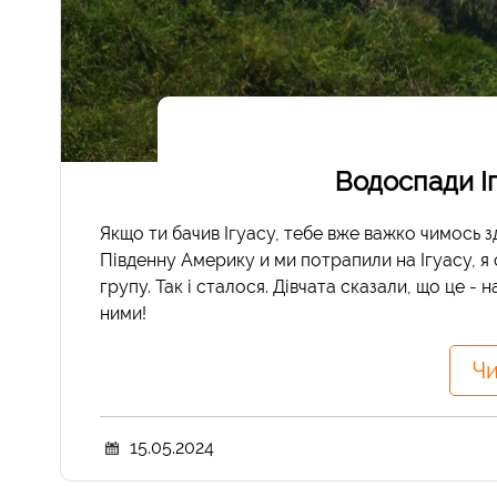
Водоспади Іг
Якщо ти бачив Ігуасу, тебе вже важко чимось зд
Південну Америку и ми потрапили на Ігуасу, я 
групу. Так і сталося. Дівчата сказали, що це -
ними!
Чи
15.05.2024