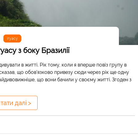
Ігуасу
уасу з боку Бразилії
ивувати в житті. Рік тому, коли я вперше повіз групу в
сказав, що обов'язково привезу сюди через рік ще одну
 найдивовижніше, що вони бачили у своєму житті. Згоден з
тати далі >