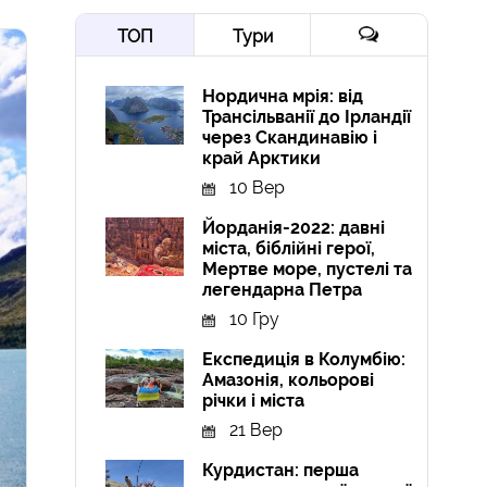
ТОП
Тури
Нордична мрія: від
Трансільванії до Ірландії
через Скандинавію і
край Арктики
10 Вер
Йорданія-2022: давні
міста, біблійні герої,
Мертве море, пустелі та
легендарна Петра
10 Гру
Експедиція в Колумбію:
Амазонія, кольорові
річки і міста
21 Вер
Курдистан: перша