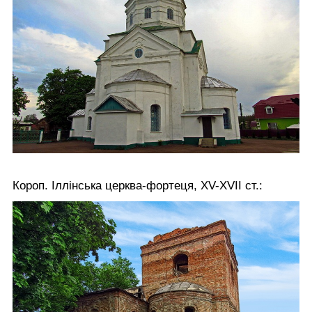
Короп. Іллінська церква-фортеця, XV-XVII ст.: