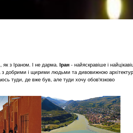
, як з Іраном. І не дарма.
Іран
- найяскравіше і найцікаві
на з добрими і щирими людьми та дивовижною архітекту
юсь туди, де вже був, але туди хочу обов'язково