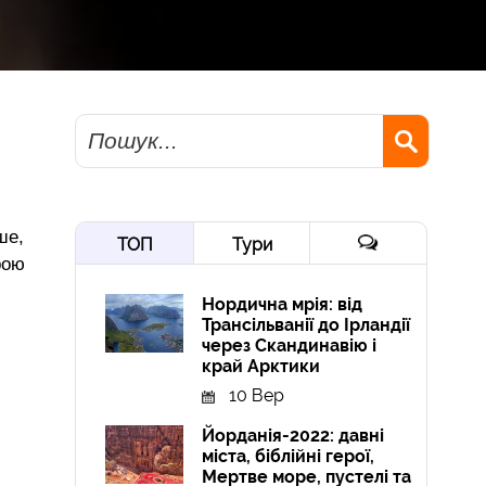
Пошук
ше,
ТОП
Тури
рою
Нордична мрія: від
Трансільванії до Ірландії
через Скандинавію і
край Арктики
10 Вер
Йорданія-2022: давні
міста, біблійні герої,
Мертве море, пустелі та