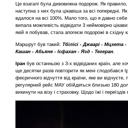
Це взагалі була дивовижна подорож. Як правило,
наступна з них була цікавіша за всі попередні. Я
вдалося на всі 100%. Мало того, що я давно себе 
випала можливість відвідати 3 неймовірно цікавих 
якій я побував, стала апогеєм подорожі в східну к
Маршрут був такий:
Тбілісі - Джварі - Мцхета -
Кашан - Абьяне - Ісфахан - Язд - Тегеран
.
Іран
був останньою з 3-х відвіданих країн, але х
ще десятки разів повторити як мені сподобався Іра
феєричного відчуття від країни, яке ви відчуєте,
регулярний рейс МАУ обійдеться близько 180 дола
викинути на візу і страховку. Щодо їжі і переїздів