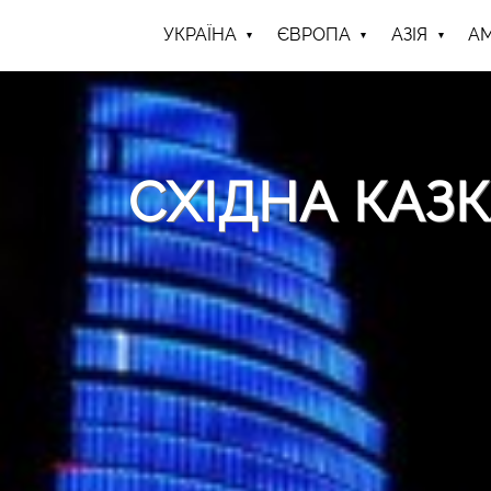
УКРАЇНА
ЄВРОПА
АЗІЯ
А
СХІДНА КАЗК