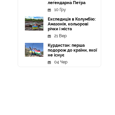
легендарна Петра
10 Гру
Експедиція в Колумбію:
Амазонія, кольорові
річки і міста
21 Вер
Курдистан: перша
подорож до країни, якої
не існує
04 Чер