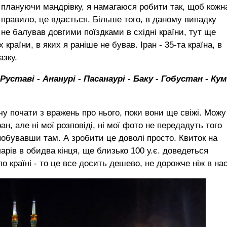
 плануючи мандрівку, я намагаюся робити так, щоб кожн
к правило, це вдається. Більше того, в даному випадку
не балував довгими поїздками в східні країни, тут ще
країни, в яких я раніше не бував. Іран - 35-та країна, в
азку.
 Руставі - Ананурі - Пасанаурі - Баку - Гобустан - Кум
очу почати з вражень про нього, поки вони ще свіжі. Можу
н, але ні мої розповіді, ні мої фото не передадуть того
 побувавши там. А зробити це доволі просто. Квиток на
рів в обидва кінця, ще близько 100 у.є. доведеться
 по країні - то це все досить дешево, не дорожче ніж в нас