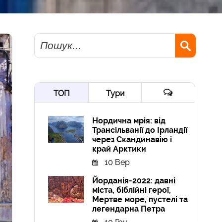
Пошук
ТОП
Тури
Нордична мрія: від
Трансільванії до Ірландії
через Скандинавію і
край Арктики
10 Вер
Йорданія-2022: давні
міста, біблійні герої,
Мертве море, пустелі та
легендарна Петра