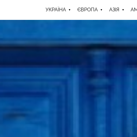
УКРАЇНА
ЄВРОПА
АЗІЯ
А