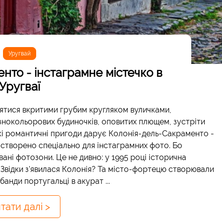
Уругвай
нто - інстаграмне містечко в
Уругваї
лятися вкритими грубим кругляком вуличками,
нокольорових будиночків, оповитих плющем, зустріти
акі романтичні пригоди дарує Колонія-дель-Сакраменто -
 створено спеціально для інстаграмних фото. Бо
івані фотозони. Це не дивно: у 1995 році історична
ідки з'явилася Колонія? Та місто-фортецю створювали
анди португальці в акурат ...
тати далі >