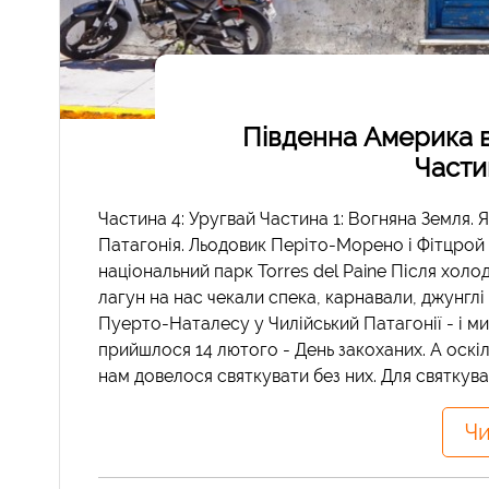
Південна Америка в
Части
Частина 4: Уругвай Частина 1: Вогняна Земля. 
Патагонія. Льодовик Періто-Морено і Фітцрой 
національний парк Torres del Paine Після холод
лагун на нас чекали спека, карнавали, джунглі
Пуерто-Наталесу у Чилійський Патагонії - і ми
прийшлося 14 лютого - День закоханих. А оскіль
нам довелося святкувати без них. Для святкуван
Чи