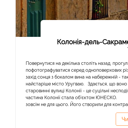
Колонія-дель-Сакраме
Повернутися на декілька століть назад, прогу
пофотографуватися серед одноповерхових різ
захід сонця з бокалом вина на набережній - т
найстаріше місто Уругваю. Здається, що воно
старовинні вулиці Колонії - це суцільні неспод
частина Колонії стала об'єктом ЮНЕСКО. Зв
зовсім не для цього. Його створили для контраб
Чи