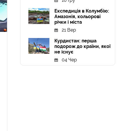
10 Гру
Експедиція в Колумбію:
Амазонія, кольорові
річки і міста
21 Вер
Курдистан: перша
подорож до країни, якої
не існує
04 Чер