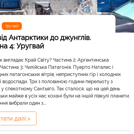
Уругвай
ід Антарктики до джунглів.
на 4: Уругвай
Як виглядає Край Світу? Частина 2: Аргентинська
Частина 3: Чилійська Патагонія. Пуерто Наталес і
них патагонських вітрів, неприступних гір і холодних
 і водоспади. Три з половиною години перельоту з
 у спекотному Сантьяго. Так сталося, що на цей день
ки майже в усіх нас кохані були на іншій півкулі планети,
ня вибрали один з...
тати далі >