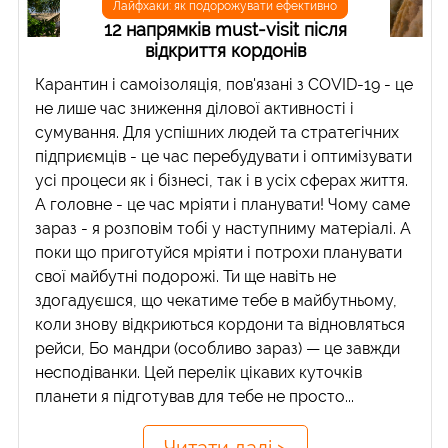
Лайфхаки: як подорожувати ефективно
12 напрямків must-visit після
відкриття кордонів
Карантин і самоізоляція, пов'язані з COVID-19 - це
не лише час зниження ділової активності і
сумування. Для успішних людей та стратегічних
підприємців - це час перебудувати і оптимізувати
усі процеси як і бізнесі, так і в усіх сферах життя.
А головне - це час мріяти і планувати! Чому саме
зараз - я розповім тобі у наступниму матеріалі. А
поки що приготуйся мріяти і потрохи планувати
свої майбутні подорожі. Ти ще навіть не
здогадуєшся, що чекатиме тебе в майбутньому,
коли знову відкриються кордони та відновляться
рейси, Бо мандри (особливо зараз) — це завжди
несподіванки. Цей перелік цікавих куточків
планети я підготував для тебе не просто...
Читати далі >