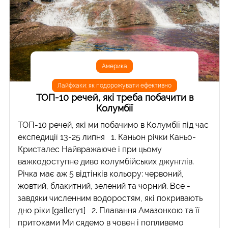
Америка
Лайфхаки: як подорожувати ефективно
ТОП-10 речей, які треба побачити в
Колумбії
ТОП-10 речей, які ми побачимо в Колумбії під час
експедиції 13-25 липня 1. Каньон річки Каньо-
Кристалес Найвражаюче і при цьому
важкодоступне диво колумбійських джунглів.
Річка має аж 5 відтінків кольору: червоний,
жовтий, блакитний, зелений та чорний. Все -
завдяки численним водоростям, які покривають
дно ріки [gallery1] 2. Плавання Амазонкою та її
притоками Ми сядемо в човен і попливемо