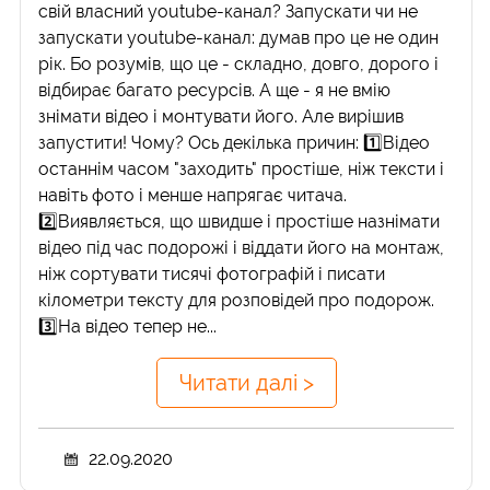
свій власний youtube-канал? Запускати чи не
запускати youtube-канал: думав про це не один
рік. Бо розумів, що це - складно, довго, дорого і
відбирає багато ресурсів. А ще - я не вмію
знімати відео і монтувати його. Але вирішив
запустити! Чому? Ось декілька причин: 1️⃣Відео
останнім часом "заходить" простіше, ніж тексти і
навіть фото і менше напрягає читача.
2️⃣Виявляється, що швидше і простіше назнімати
відео під час подорожі і віддати його на монтаж,
ніж сортувати тисячі фотографій і писати
кілометри тексту для розповідей про подорож.
3️⃣На відео тепер не...
Читати далі >
22.09.2020