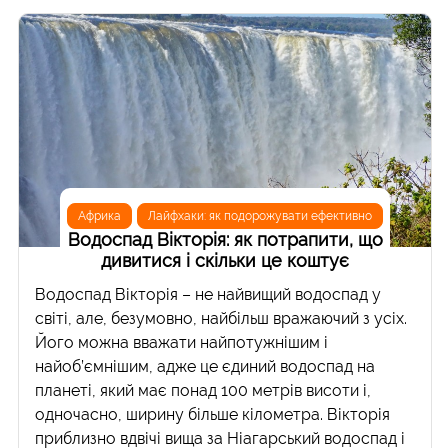
Африка
Лайфхаки: як подорожувати ефективно
Водоспад Вікторія: як потрапити, що
дивитися і скільки це коштує
Водоспад Вікторія – не найвищий водоспад у
світі, але, безумовно, найбільш вражаючий з усіх.
Його можна вважати найпотужнішим і
найоб’ємнішим, адже це єдиний водоспад на
планеті, який має понад 100 метрів висоти і,
одночасно, ширину більше кілометра. Вікторія
приблизно вдвічі вища за Ніагарський водоспад і