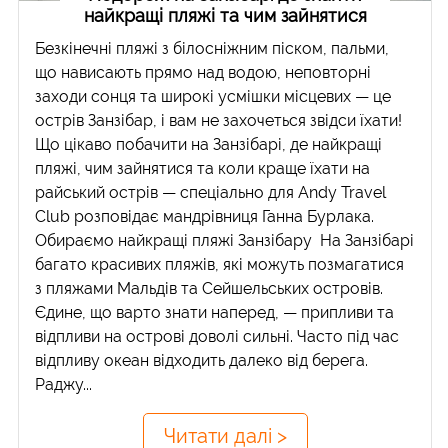
найкращі пляжі та чим зайнятися
Безкінечні пляжі з білосніжним піском, пальми,
що нависають прямо над водою, неповторні
заходи сонця та широкі усмішки місцевих — це
острів Занзібар, і вам не захочеться звідси їхати!
Що цікаво побачити на Занзібарі, де найкращі
пляжі, чим зайнятися та коли краще їхати на
райський острів — спеціально для Andy Travel
Club розповідає мандрівниця Ганна Бурлака.
Обираємо найкращі пляжі Занзібару На Занзібарі
багато красивих пляжів, які можуть позмагатися
з пляжами Мальдів та Сейшельських островів.
Єдине, що варто знати наперед, — припливи та
відпливи на острові доволі сильні. Часто під час
відпливу океан відходить далеко від берега.
Раджу...
Читати далі >