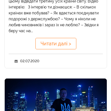
цьому відвідати третину усіх країни світу. Відео
інтерв'ю: З інтерв'ю ти дізнаєшся: – В скількох
країнах вже побував? – Як вдається поєднувати
подорожі з держслужбою? – Чому я ніколи не
любив чиновників і зараз їх не люблю? – Звідки я
беру час на...
Читати далі >
02.07.2020