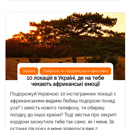
Україна
Лайфхаки: як подорожувати ефективно
10 локацій в Україні, де на тебе
чекають африканські емоції
Подорожуй Україною: 10 інстаграмних локації з
африканськими видами Любиш подорожі понад
усе? І замість нового телефону, ти обереш
поїздку до іншої країни? Тоді звістка про закриті
кордони засмутила тебе так само, як і мене. За
останні пів року в мене зірвалося вже 2