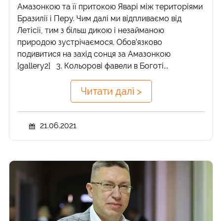
Амазонкою та її притокою Яварі між територіями
Бразилії і Перу. Чим далі ми відпливаємо від
Летісії, тим з більш дикою і незайманою
природою зустрічаємося. Обов'язково
подивитися на захід сонця за Амазонкою
[gallery2] 3. Кольорові фавели в Боготі...
Читати далі >
21.06.2021