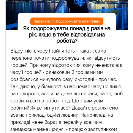
Лайфхаки: як подорожувати ефективно
Як подорожувати понад 5 разів на
рік, якщо в тебе відповідальна
робота?
Відсутність часу і зайнятість - така ж сама
перепона почати подорожувати, як і відсутність
грошей. При чому відсоток тих, кому не вистачає
часу і грошей - однаковий. З грошами ми
розібралися минулого разу, сьогодні - про час.
Так, дійсно, у більшості з нас немає часу не лише
на подорожі, але й на домашні справи, на те, щоб
зробити все на роботі і т.д. Що з цим усім
робити? Як встигнути все? Давайте розглянемо
все на прикладі однієї людини. Наприклад, на
прикладі мене. Зараз я перелічу все, чим
займаюсь майже щодня: - працюю заступником