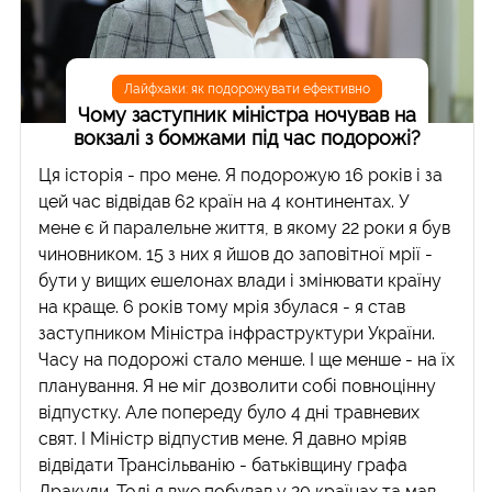
Лайфхаки: як подорожувати ефективно
Чому заступник міністра ночував на
вокзалі з бомжами під час подорожі?
Ця історія - про мене. Я подорожую 16 років і за
цей час відвідав 62 країн на 4 континентах. У
мене є й паралельне життя, в якому 22 роки я був
чиновником. 15 з них я йшов до заповітної мрії -
бути у вищих ешелонах влади і змінювати країну
на краще. 6 років тому мрія збулася - я став
заступником Міністра інфраструктури України.
Часу на подорожі стало менше. І ще менше - на їх
планування. Я не міг дозволити собі повноцінну
відпустку. Але попереду було 4 дні травневих
свят. І Міністр відпустив мене. Я давно мріяв
відвідати Трансільванію - батьківщину графа
Дракули. Тоді я вже побував у 20 країнах та мав