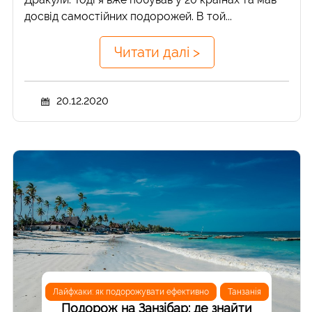
досвід самостійних подорожей. В той...
Читати далі >
20.12.2020
Лайфхаки: як подорожувати ефективно
Танзанія
Подорож на Занзібар: де знайти