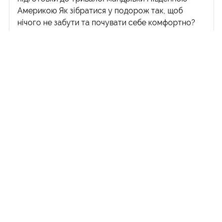
Америкою Як зібратися у подорож так, щоб
нічого не забути та почувати себе комфортно?
Насправді, це дуже просто. Маючи такий чек-
лист, тобі не потрібно буде турбуватися про
якісь незручності під час мандрівки, оскільки все
найнеобхідніше буде з тобою. Я створив цей чек-
лист під час підготовки найдовшої своєї
подорожі на сьогодні. Це буде експедиція у
Південну Америку у лютому 2020 року, під час
якої ми з друзями плануємо проїхатися 5
країнами цього континенту. Особливість цієї
мандрівки полягає у тому, що ми будемо
подорожувати різними кліматичними...
Читати далі >
18.01.2020