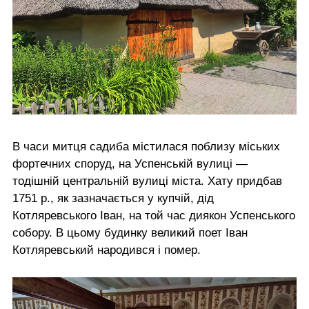
В часи митця садиба містилася поблизу міських
фортечних споруд, на Успенській вулиці —
тодішній центральній вулиці міста. Хату придбав
1751 р., як зазначається у купчій, дід
Котляревського Іван, на той час диякон Успенського
собору. В цьому будинку великий поет Іван
Котляревський народився і помер.