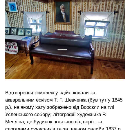
Відтворення комплексу здійснювали за
акварельним ескізом Т. Г. Шевченка (був тут у 1845
р.), на якому хату зображено від Ворскли на тлі
Успенського собору; літографії художника Р.
Мелліна, де будинок показано від воріт; за
спогадами сучасників та за планом садиби 1837 р.,