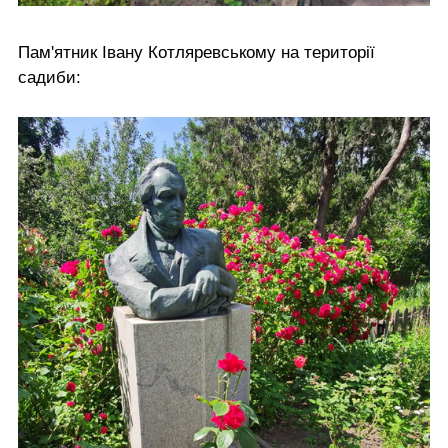
Пам'ятник Івану Котляревському на території
садиби: