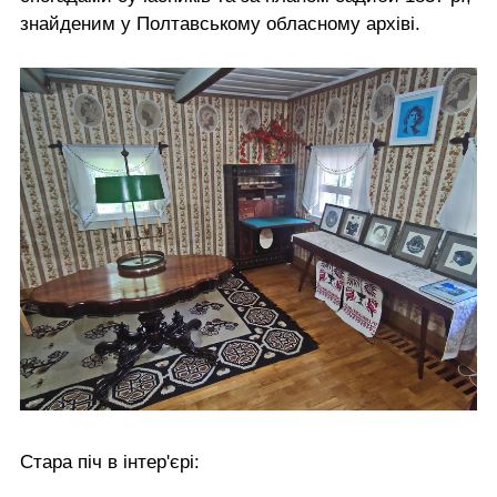
знайденим у Полтавському обласному архіві.
Стара піч в інтер'єрі: