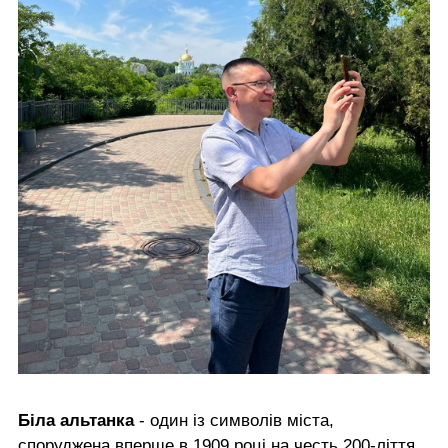
Біла альтанка
- один із символів міста,
споруджена вперше в 1909 році на честь 200-ліття