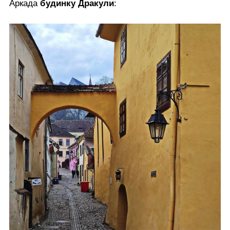
Аркада
будинку Дракули
: