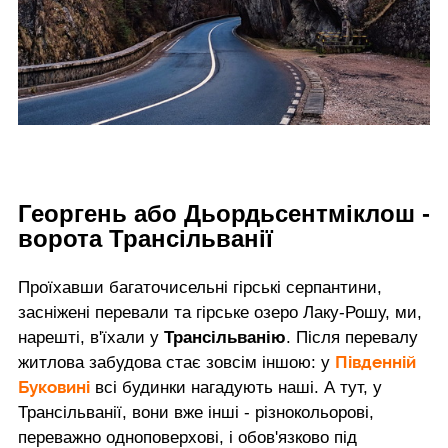
Георгень або Дьордьсентміклош -
ворота Трансільванії
Проїхавши багаточисельні гірські серпантини,
засніжені перевали та гірське озеро Лаку-Рошу, ми,
нарешті, в'їхали у
Трансільванію
. Після перевалу
Південній
житлова забудова стає зовсім іншою: у
Буковині
всі будинки нагадують наші. А тут, у
Трансільванії, вони вже інші - різнокольорові,
переважно одноповерхові, і обов'язково під