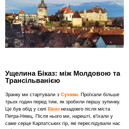
Ущелина Біказ: між Молдовою та
Трансільванією
Сучави
Зранку ми стартували з
. Проїхали більше
трьох годин перед тим, як зробили першу зупинку.
Біказ
Це був обід у селі
незадовго після міста
Петра-Нямц. Після нього ми, нарешті, в'їхали у
саме серце Карпатських гір, які переслідували нас