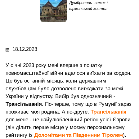
Думбревень: замок і
вірменський костел
18.12.2023
У січні 2023 року мені вперше з початку
повномасштабної війни вдалося виїхати за кордон.
Це був останній місяць, коли державним
службовцям було дозволено виїжджати за межі
України у відпустку. Вибір був однозначний -
Трансільванія
. По-перше, тому що в Румунії зараз
Трансільванія
проживає моя родина. А по-друге,
для мене - це найулюбленіший регіон усієї Європи
(він ділить перше місце у моєму персональному
Доломітами та Південним Тіролем
рейтингу із
).