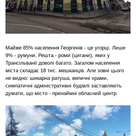
Майже 85% населення Георгенів - це угорці. Лише
9% - румуни. Решта - роми (цигани), яких у
Трансільванії доволі багато. Загалом населення
міста складає 18 тис. мешканців. Але зовні цього
не видно: шикарна ратуша, величні храми,
симпатичні адміністративні будівлі заставляють
думати, що місто - принаймні обласний центр.