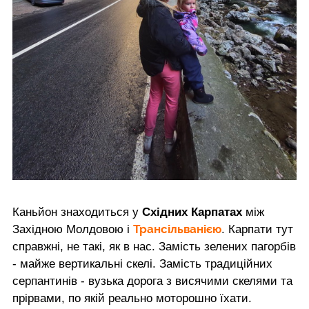
Каньйон знаходиться у
Східних Карпатах
між
Трансільванією
Західною Молдовою і
. Карпати тут
справжні, не такі, як в нас. Замість зелених пагорбів
- майже вертикальні скелі. Замість традиційних
серпантинів - вузька дорога з висячими скелями та
прірвами, по якій реально моторошно їхати.