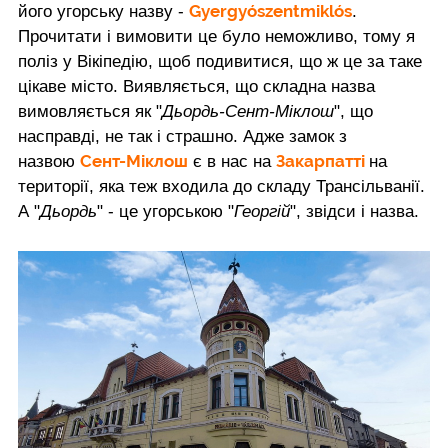
Gyergyószentmiklós
його угорську назву -
.
Прочитати і вимовити це було неможливо, тому я
поліз у Вікіпедію, щоб подивитися, що ж це за таке
цікаве місто. Виявляється, що складна назва
вимовляється як "
Дьордь-Сент-Міклош
", що
насправді, не так і страшно. Адже замок з
Сент-Міклош
Закарпатті
назвою
є в нас на
на
території, яка теж входила до складу Трансільванії.
А "
Дьордь
" - це угорською "
Георгій
", звідси і назва.