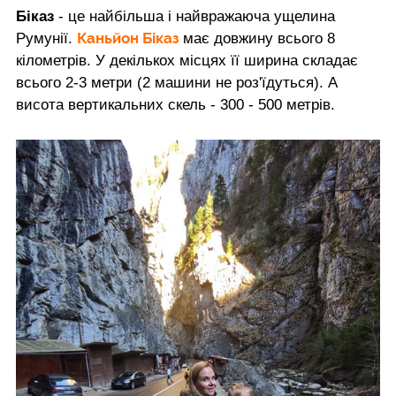
Біказ
- це найбільша і найвражаюча ущелина
Каньйон Біказ
Румунії.
має довжину всього 8
кілометрів. У декількох місцях її ширина складає
всього 2-3 метри (2 машини не роз'їдуться). А
висота вертикальних скель - 300 - 500 метрів.