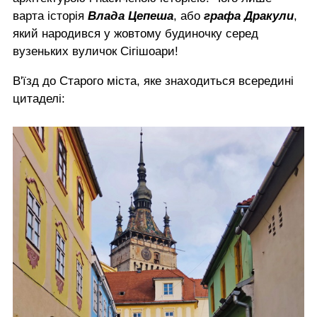
варта історія
Влада Цепеша
, або
графа Дракули
,
який народився у жовтому будиночку серед
вузеньких вуличок Сігішоари!
В'їзд до Старого міста, яке знаходиться всередині
цитаделі: