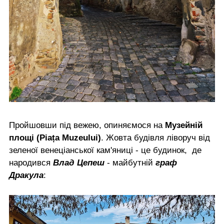
Пройшовши під вежею, опиняємося на
Музейній
площі (Piața Muzeului)
. Жовта будівля ліворуч від
зеленої венеціанської кам'яниці - це будинок, де
народився
Влад Цепеш
- майбутній
граф
Дракула
: