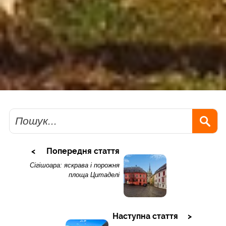
Пошук
Попередня стаття
Сігішоара: яскрава і порожня
площа Цитаделі
Наступна стаття