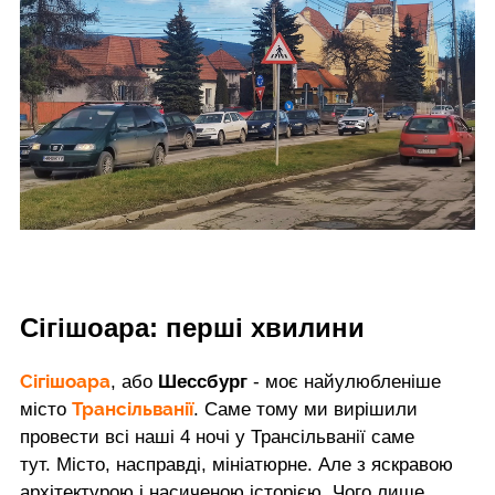
Сігішоара: перші хвилини
Сігішоара
, або
Шессбург
- моє найулюбленіше
Трансільванії
місто
. Саме тому ми вирішили
провести всі наші 4 ночі у Трансільванії саме
тут. Місто, насправді, мініатюрне. Але з яскравою
архітектурою і насиченою історією. Чого лише