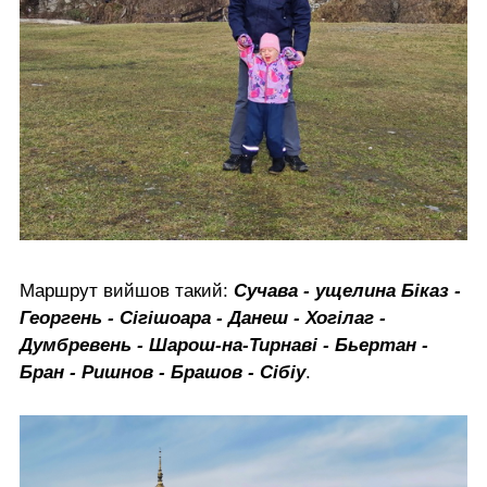
Маршрут вийшов такий:
Сучава - ущелина Біказ -
Георгень - Сігішоара - Данеш - Хогілаг -
Думбревень - Шарош-на-Тирнаві - Бьертан -
Бран - Ришнов - Брашов - Сібіу
.