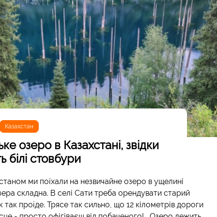
Казахстан
ьке озеро в Казахстані, звідки
ь білі стовбури
станом ми поїхали на незвичайне озеро в ущелині
озера складна. В селі Сати треба орендувати старий
 так проїде. Трясе так сильно, що 12 кілометрів дороги
ісце - просто офігіваєш від побаченого! Озеро лежить