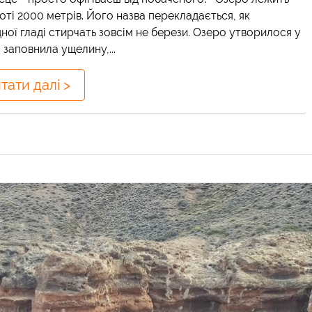
соті 2000 метрів. Його назва перекладається, як
дної гладі стирчать зовсім не берези. Озеро утворилося у
 заповнила ущелину,...
тати далі >