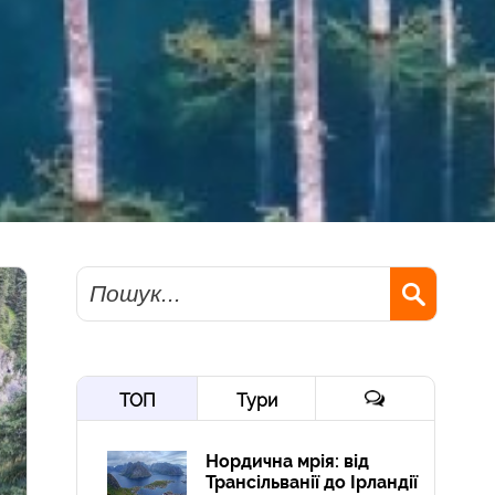
Пошук
ТОП
Тури
Нордична мрія: від
Трансільванії до Ірландії