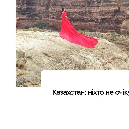
Казахстан: ніхто не оч
Ідея зробити перший тур в Казахстан з'явилас
озер в Алатау. Це зараз, після повернення, зро
менш вражаючі: різнокольорові гори та каньйон