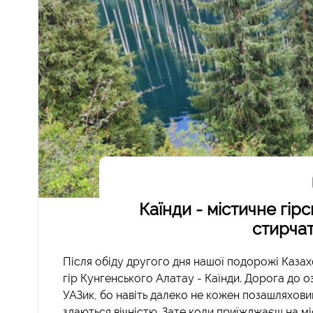
Каїнди - містичне гірс
стирчат
Після обіду другого дня нашої подорожі Казах
гір Кунгенського Алатау - Каїнди. Дорога до 
УАЗик, бо навіть далеко не кожен позашляховик
здаються вічністю. Зате коли приїжджаєш на м