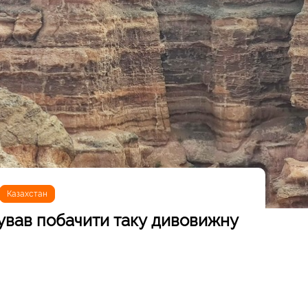
Казахстан
ікував побачити таку дивовижну
природу
я, коли побачив фото Чаринського каньйону та гірських
зуміло, що це - розкручені місця країни, а поруч є не
и, літні пасовища з юртами, гостинні люди і... майже