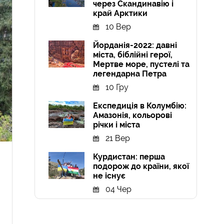
через Скандинавію і
край Арктики
10 Вер
Йорданія-2022: давні
міста, біблійні герої,
Мертве море, пустелі та
легендарна Петра
10 Гру
Експедиція в Колумбію:
Амазонія, кольорові
річки і міста
21 Вер
Курдистан: перша
подорож до країни, якої
не існує
04 Чер