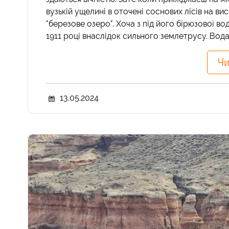
вузькій ущелині в оточені соснових лісів на ви
"березове озеро". Хоча з під його бірюзової во
1911 році внаслідок сильного землетрусу. Вода
Чи
13.05.2024