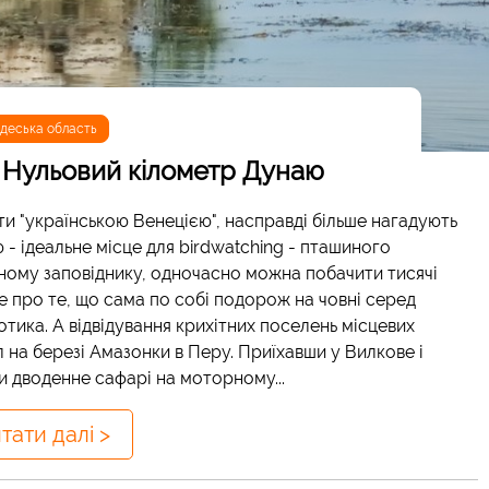
деська область
 Нульовий кілометр Дунаю
ти "українською Венецією", насправді більше нагадують
- ідеальне місце для birdwatching - пташиного
ному заповіднику, одночасно можна побачити тисячі
же про те, що сама по собі подорож на човні серед
отика. А відвідування крихітних поселень місцевих
л на березі Амазонки в Перу. Приїхавши у Вилкове і
и дводенне сафарі на моторному...
тати далі >