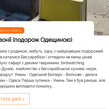
деська область
азонії (подорож Одещиною)
били з родиною, мабуть, одну з найцікавіших подорожей
в каталися Бессарабією і оглядали не менш цікаві
 було сафарі з дикими тваринами, birdwatching
ю Дунаю, знайомство з бессарабською кухнею, море,
аршрут: Умань - Одеський Біопарк - Вилкове - дельта
ман - Одеса Перша зупинка - Умань. Там я був раніше, але
вирішили виплавити помилку...
тати далі >