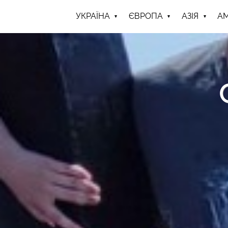
УКРАЇНА
ЄВРОПА
АЗІЯ
А