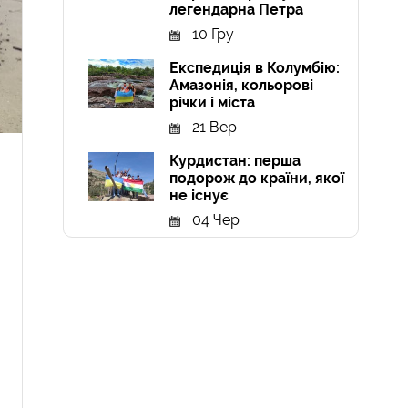
легендарна Петра
10 Гру
Експедиція в Колумбію:
Амазонія, кольорові
річки і міста
21 Вер
Курдистан: перша
подорож до країни, якої
не існує
04 Чер