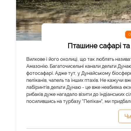
О
Пташине сафарі та
Вилкове і його околиці, що так люблять назива
Амазонію. Багаточисельні канали дельти Дунаю 
фотосафарі. Адже тут, у Дунайському біосфер
пеліканів, чапель та інших птахів. Не кажучи в
лабіринтів дельти Дунаю - це вже неабияка екз
рибаків дуже нагадало візити до індіанських сі
посилившись на турбазу "Пелікан", ми придбал
Чи