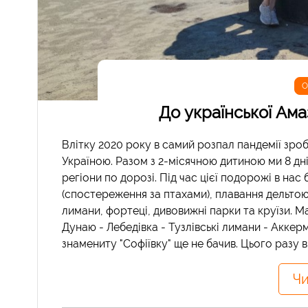
О
До української Ам
Влітку 2020 року в самий розпал пандемії зро
Україною. Разом з 2-місячною дитиною ми 8 дні
регіони по дорозі. Під час цієї подорожі в нас
(спостереження за птахами), плавання дельто
лимани, фортеці, дивовижні парки та круїзи. М
Дунаю - Лебедівка - Тузлівські лимани - Аккер
знамениту "Софіївку" ще не бачив. Цього разу 
Чи