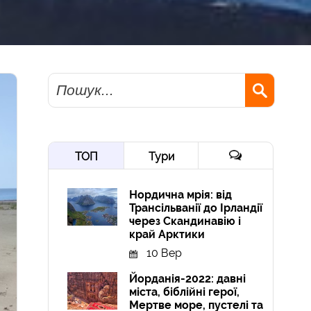
Пошук
ТОП
Тури
Нордична мрія: від
Трансільванії до Ірландії
через Скандинавію і
край Арктики
10 Вер
Йорданія-2022: давні
міста, біблійні герої,
Мертве море, пустелі та