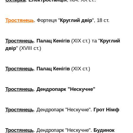
Тростянець
. Фортеця "
Круглий двір
", 18 ст.
Тростянець
.
Палац Кенігів
(ХІХ ст.) та "
Круглий
двір
" (XVIII ст.)
Тростянець
.
Палац Кенігів
(ХІХ ст.)
Тростянець
.
Дендропарк "Нескучне"
Тростянець
. Дендропарк "Нескучне".
Грот Німф
Тростянець
. Дендропарк "Нескучне".
Будинок