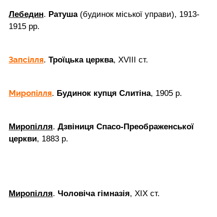
Лебедин
.
Ратуша
(будинок міської управи), 1913-
1915 рр.
Запсілля
.
Троїцька церква
, XVIII ст.
Миропілля
.
Будинок купця Слитіна
, 1905 р.
Миропілля
.
Дзвіниця Спасо-Преображенської
церкви
, 1883 р.
Миропілля
.
Чоловіча гімназія
, ХІХ ст.