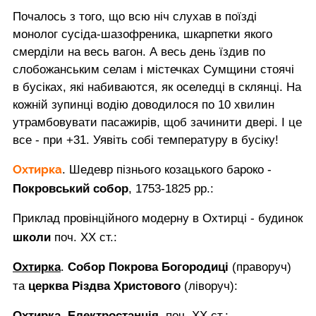
Почалось з того, що всю ніч слухав в поїзді
монолог сусіда-шазофреника, шкарпетки якого
смерділи на весь вагон. А весь день їздив по
слобожанським селам і містечках Сумщини стоячі
в бусіках, які набиваются, як оселедці в склянці. На
кожній зупинці водію доводилося по 10 хвилин
утрамбовувати пасажирів, щоб зачинити двері. І це
все - при +31. Уявіть собі температуру в бусіку!
Охтирка
. Шедевр пізнього козацького бароко -
Покровський собор
, 1753-1825 рр.:
Приклад провінційного модерну в Охтирці - будинок
школи
поч. ХХ ст.:
Охтирка
.
Собор Покрова Богородиці
(праворуч)
та
церква Різдва Христового
(ліворуч):
Охтирка
.
Електростанція
, поч. ХХ ст.: