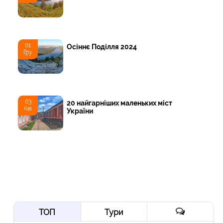
01
Осіннє Поділля 2024
Гру
03
20 найгарніших маленьких міст
Кві
України
ТОП
Тури