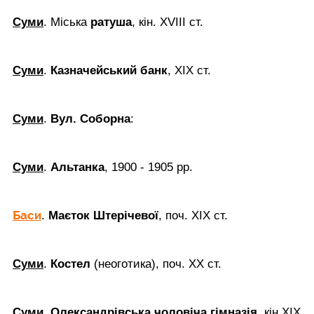
Суми
. Міська
ратуша
, кін. XVIII ст.
Суми
.
Казначейський банк
, ХІХ ст.
Суми
.
Вул. Соборна
:
Суми
.
Альтанка
, 1900 - 1905 рр.
Баси
.
Маєток Штерічевої
, поч. ХІХ ст.
Суми
.
Костел
(неоготика), поч. ХХ ст.
Суми
.
Олександрівська чоловіча гімназія
, кін ХІХ