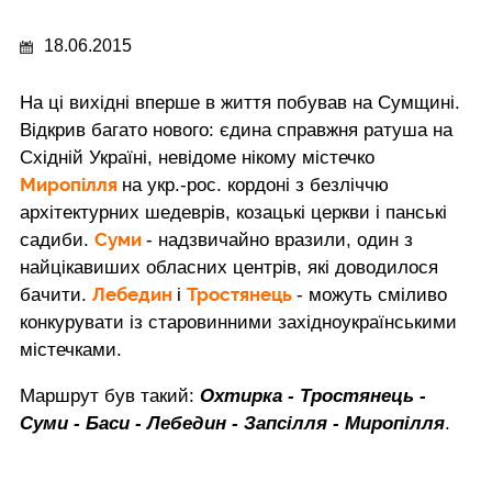
18.06.2015
На ці вихідні вперше в життя побував на Сумщині.
Відкрив багато нового: єдина справжня ратуша на
Східній Україні, невідоме нікому містечко
Миропілля
на укр.-рос. кордоні з безліччю
архітектурних шедеврів, козацькі церкви і панські
Суми
садиби.
- надзвичайно вразили, один з
найцікавиших обласних центрів, які доводилося
Лебедин
Тростянець
бачити.
і
- можуть сміливо
конкурувати із старовинними західноукраїнськими
містечками.
Маршрут був такий:
Охтирка - Тростянець -
Суми - Баси - Лебедин - Запсілля - Миропілля
.