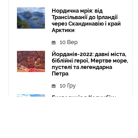
Нордична мрія: від
Трансільванії до Ірландії
через Скандинавію і край
Арктики
10 Вер
Йорданія-2022: давні міста,
біблійні герої, Мертве море,
пустелі та легендарна
Петра
10 Гру
Експедиція в Колумбію:
Амазонія, кольорові річки і
міста
21 Вер
Курдистан: перша подорож