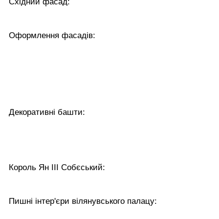
Східний фасад:
Оформлення фасадів:
Декоративні башти:
Король Ян ІІІ Собєський:
Пишні інтер'єри вілянувського палацу: