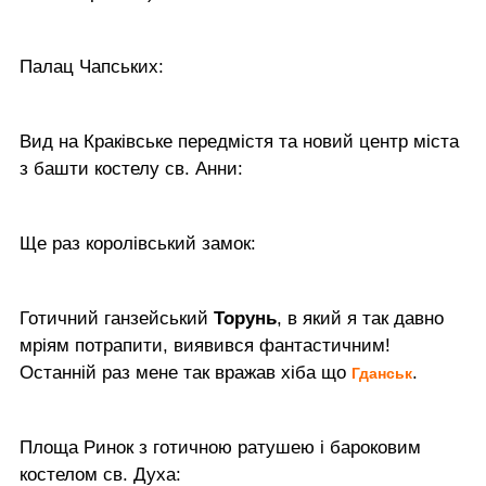
Палац Чапських:
Вид на Краківське передмістя та новий центр міста
з башти костелу св. Анни:
Ще раз королівський замок:
Готичний ганзейський
Торунь
, в який я так давно
мріям потрапити, виявився фантастичним!
Останній раз мене так вражав хіба що
.
Гданськ
Площа Ринок з готичною ратушею і бароковим
костелом св. Духа: