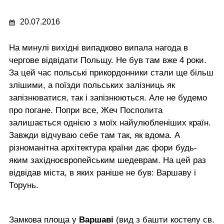
20.07.2016
На минулі вихідні випадково випала нагода в
чергове відвідати Польщу. Не був там вже 4 роки.
За цей час польські прикордонники стали ще більш
злішими, а поїзди польських залізниць як
запізнюватися, так і запізнюються. Але не будемо
про погане. Попри все, Жеч Посполита
залишається однією з моїх найулюбленіших країн.
Завжди відчуваю себе там так, як вдома. А
різноманітна архітектура країни дає фори будь-
яким західноєвропейським шедеврам. На цей раз
відвідав міста, в яких раніше не був: Варшаву і
Торунь.
Замкова площа у
Варшаві
(вид з башти костелу св.