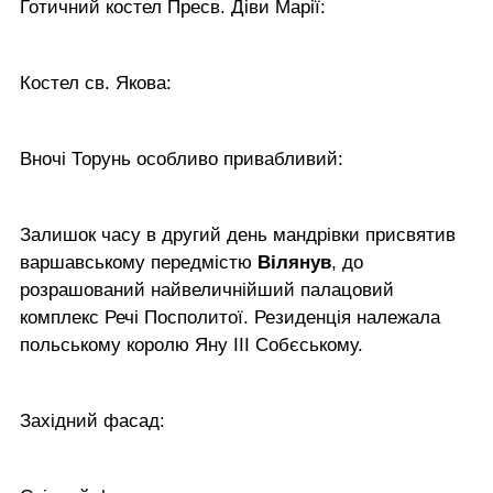
Готичний костел Пресв. Діви Марії:
Костел св. Якова:
Вночі Торунь особливо привабливий:
Залишок часу в другий день мандрівки присвятив
варшавському передмістю
Вілянув
, до
розрашований найвеличнійший палацовий
комплекс Речі Посполитої. Резиденція належала
польському королю Яну ІІІ Собєському.
Західний фасад: