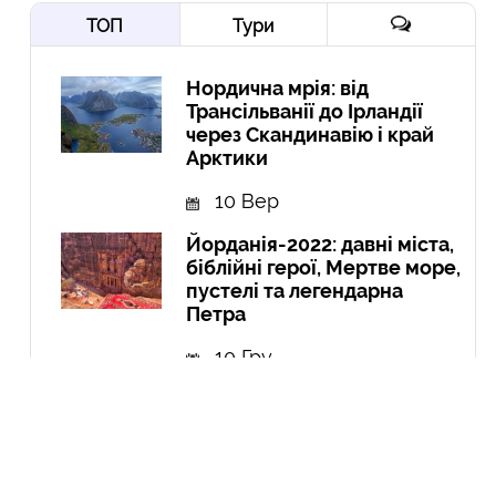
ТОП
Тури
Нордична мрія: від
Трансільванії до Ірландії
через Скандинавію і край
Арктики
10 Вер
Йорданія-2022: давні міста,
біблійні герої, Мертве море,
пустелі та легендарна
Петра
10 Гру
Експедиція в Колумбію:
Амазонія, кольорові річки і
міста
21 Вер