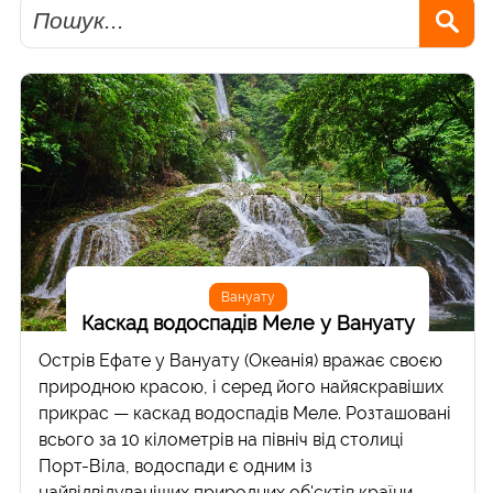
Пошук
Вануату
Каскад водоспадів Меле у Вануату
Острів Ефате у Вануату (Океанія) вражає своєю
природною красою, і серед його найяскравіших
прикрас — каскад водоспадів Меле. Розташовані
всього за 10 кілометрів на північ від столиці
Порт-Віла, водоспади є одним із
найвідвідуваніших природних об'єктів країни.