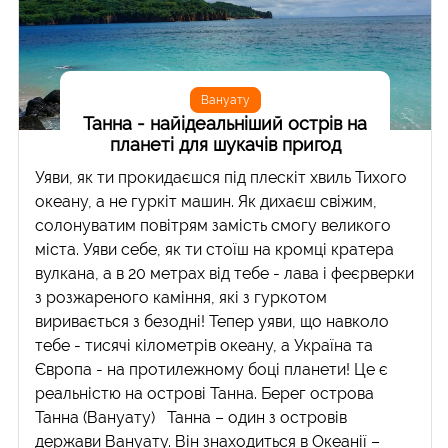
Вануату
Танна - найідеальніший острів на
планеті для шукачів пригод
Уяви, як ти прокидаєшся під плескіт хвиль Тихого
океану, а не гуркіт машин. Як дихаєш свіжим,
солонуватим повітрям замість смогу великого
міста. Уяви себе, як ти стоїш на кромці кратера
вулкана, а в 20 метрах від тебе - лава і феєрверки
з розжареного каміння, які з гуркотом
виривається з безодні! Тепер уяви, що навколо
тебе - тисячі кілометрів океану, а Україна та
Європа - на протилежному боці планети! Це є
реальністю на острові Танна. Берег острова
Танна (Вануату) Танна – один з островів
держави Вануату. Він знаходиться в Океанії –