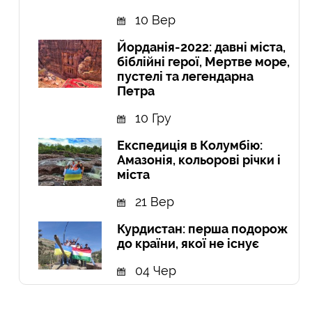
10 Вер
Йорданія-2022: давні міста,
біблійні герої, Мертве море,
пустелі та легендарна
Петра
10 Гру
Експедиція в Колумбію:
Амазонія, кольорові річки і
міста
21 Вер
Курдистан: перша подорож
до країни, якої не існує
04 Чер