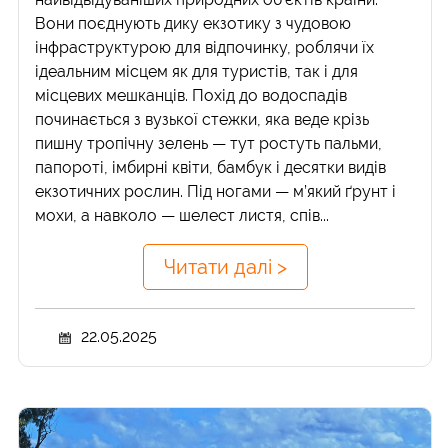
Вони поєднують дику екзотику з чудовою
інфраструктурою для відпочинку, роблячи їх
ідеальним місцем як для туристів, так і для
місцевих мешканців. Похід до водоспадів
починається з вузької стежки, яка веде крізь
пишну тропічну зелень — тут ростуть пальми,
папороті, імбирні квіти, бамбук і десятки видів
екзотичних рослин. Під ногами — м’який ґрунт і
мохи, а навколо — шелест листя, спів...
Читати далі >
22.05.2025