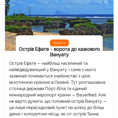
Вануату
Острів Ефате - ворота до казкового
Вануату
Острів Ефате — найбільш населений та
найвідвідуваніший у Вануату, і саме з нього
зазвичай починається знайомство з цією
екзотичною країною в Океанії. Тут розташована
столиця держави Порт-Віла та єдиний
міжнародний аеропорт країни — Bauerfield. Але
не варто думати, що головний острів Вануату —
це лише пересадковий пункт на шляху до більш
диких і колоритних місць, як-от острів Танна.