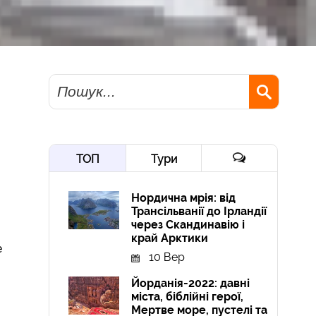
Пошук
ТОП
Тури
Нордична мрія: від
Трансільванії до Ірландії
через Скандинавію і
край Арктики
е
10 Вер
Йорданія-2022: давні
міста, біблійні герої,
Мертве море, пустелі та