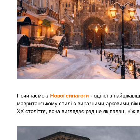
Нової синагоги
Починаємо з
- однієї з найцікав
мавританському стилі з виразними арковими вікн
ХХ століття, вона виглядає радше як палац, ніж я