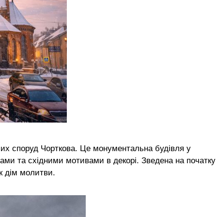
іших споруд Чорткова. Це монументальна будівля у
ами та східними мотивами в декорі. Зведена на початку
к дім молитви.