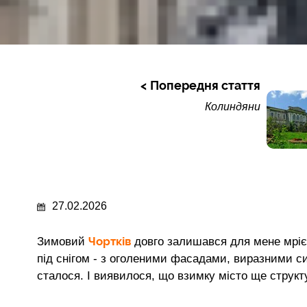
Попередня стаття
Колиндяни
27.02.2026
Чортків
Зимовий
довго залишався для мене мрією.
під снігом - з оголеними фасадами, виразними с
сталося. І виявилося, що взимку місто ще структу