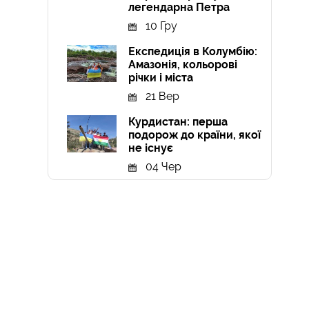
легендарна Петра
10 Гру
Експедиція в Колумбію:
Амазонія, кольорові
річки і міста
21 Вер
Курдистан: перша
подорож до країни, якої
не існує
04 Чер