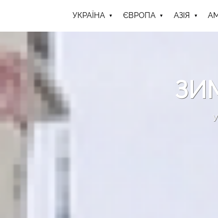
УКРАЇНА
ЄВРОПА
АЗІЯ
А
ЗИ
У