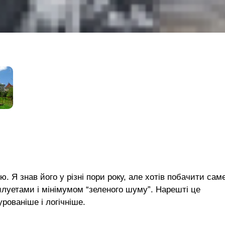
 Я знав його у різні пори року, але хотів побачити сам
илуетами і мінімумом “зеленого шуму”. Нарешті це
рованіше і логічніше.