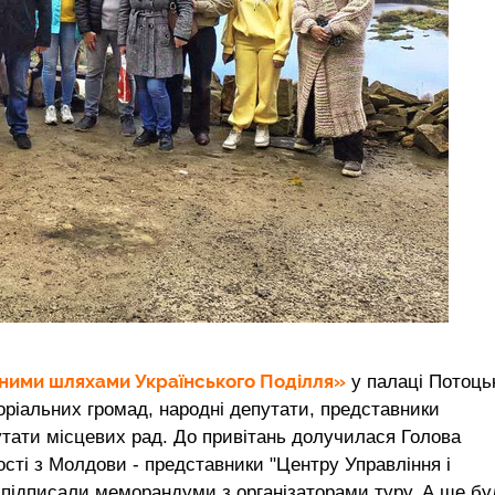
ими шляхами Українського Поділля»
у палаці Потоць
торіальних громад, народні депутати, представники
путати місцевих рад. До привітань долучилася Голова
ості з Молдови - представники "Центру Управління і
 підписали меморандуми з організаторами туру. А ще бу