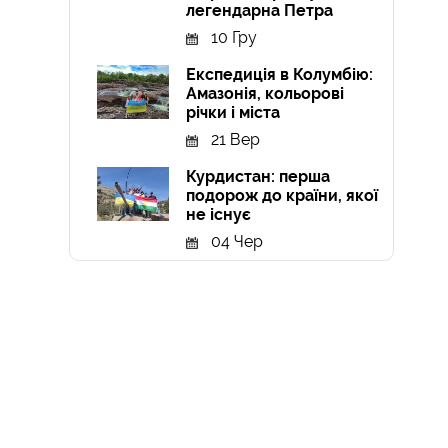
легендарна Петра
10 Гру
Експедиція в Колумбію:
Амазонія, кольорові
річки і міста
21 Вер
Курдистан: перша
подорож до країни, якої
не існує
04 Чер