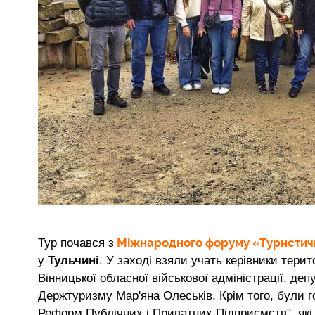
Міжнародного форуму «Туристичн
Тур почався з
у
Тульчині
. У заході взяли учать керівники тери
Вінницької обласної військової адміністрації, де
Держтуризму Мар'яна Олеськів. Крім того, були г
Реформ Публічних і Приватних Підприємств", які