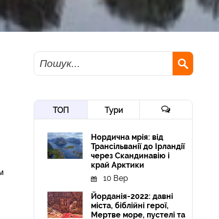
Пошук
ТОП
Тури
Нордична мрія: від
Трансільванії до Ірландії
через Скандинавію і
край Арктики
м
10 Вер
Йорданія-2022: давні
міста, біблійні герої,
Мертве море, пустелі та