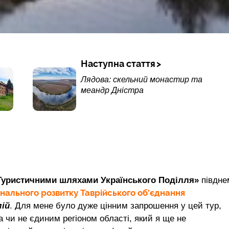
Наступна стаття
Лядова: скельний монастир та
меандр Дністра
Туристичними шляхами Українського Поділля»
півдне
онального розвитку Таврійського об'єднання
ій
. Для мене було дуже цінним запрошення у цей тур,
а чи не єдиним регіоном області, який я ще не