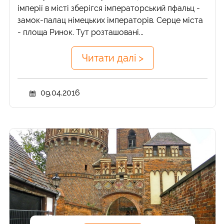
імперії в місті зберігся імператорський пфальц -
замок-палац німецьких імператорів. Серце міста
- площа Ринок. Тут розташовані...
Читати далі >
09.04.2016