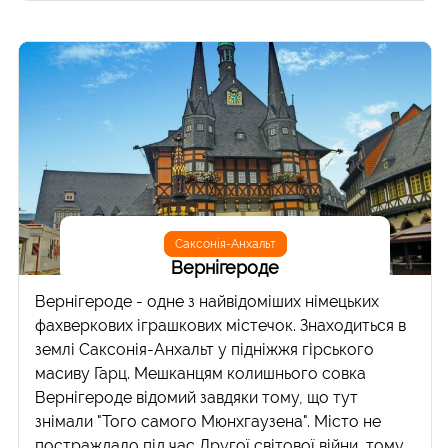
Саксонія-Анхальт
Вернігероде
Вернігероде - одне з найвідоміших німецьких
фахверкових іграшкових містечок. Знаходиться в
землі Саксонія-Анхальт у підніжжя гірського
масиву Гарц. Мешканцям колишнього совка
Вернігероде відомий завдяки тому, що тут
знімали "Того самого Мюнхгаузена". Місто не
постраждало під час Другої світової війни, тому