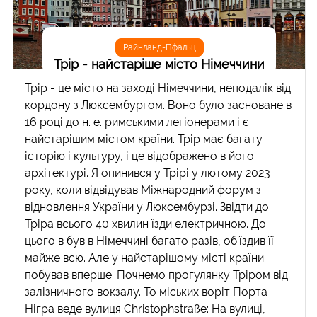
Райнланд-Пфальц
Трір - найстаріше місто Німеччини
Трір - це місто на заході Німеччини, неподалік від
кордону з Люксембургом. Воно було засноване в
16 році до н. е. римськими легіонерами і є
найстарішим містом країни. Трір має багату
історію і культуру, і це відображено в його
архітектурі. Я опинився у Трірі у лютому 2023
року, коли відвідував Міжнародний форум з
відновлення України у Люксембурзі. Звідти до
Тріра всього 40 хвилин їзди електричною. До
цього в був в Німеччині багато разів, об'їздив її
майже всю. Але у найстарішому місті країни
побував вперше. Почнемо прогулянку Тріром від
залізничного вокзалу. То міських воріт Порта
Нігра веде вулиця Christophstraße: На вулиці,