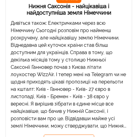
Нижня Саксонія - найцікавіша і
найдоступніша земля Німеччини
Дивіться також: Електричками через всю
Німеччину Сьогодні розповім про найменш
розкручену, але найцікавішу землю Німеччини.
Віднедавна цей куточок країни став більш
доступним для українців. Справа в тому, що
декілька місяців тому у столицю Нижньої
Саксонії Ганновер почав з Києва літати
лоукостер WizzAir. І тепер мені на Telegram чи не
щодня приходять цікаві пропозиції на перельоти
на кшталт: Київ - Ганновер - Київ- 27 євро в
листопаді, Київ - Бремен - Київ - 38 євро у
вересні. Я вирішив зібрати в єдине місце все
найцікавіше, що бачив у Нижній Саксонії, і
розповісти вам про це. Відвідавши майже усі
землі Німеччини, можу стверджувати, що Нижня...