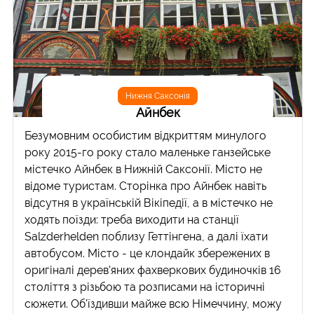
Нижня Саксонія
Айнбек
Безумовним особистим відкриттям минулого
року 2015-го року стало маленьке ганзейське
містечко Айнбек в Нижній Саксонії. Місто не
відоме туристам. Сторінка про Айнбек навіть
відсутня в українській Вікіпедії, а в містечко не
ходять поїзди: треба виходити на станції
Salzderhelden поблизу Геттінгена, а далі їхати
автобусом. Місто - це клондайк збережених в
оригіналі дерев'яних фахверкових будиночків 16
століття з різьбою та розписами на історичні
сюжети. Об'їздивши майже всю Німеччину, можу