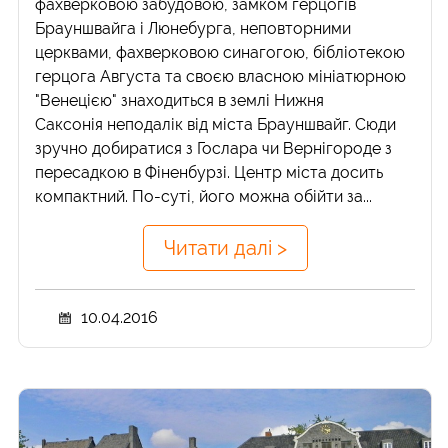
фахверковою забудовою, замком герцогів
Брауншвайга і Люнебурга, неповторними
церквами, фахверковою синагогою, бібліотекою
герцога Августа та своєю власною мініатюрною
"Венецією" знаходиться в землі Нижня
Саксонія неподалік від міста Брауншвайг. Сюди
зручно добиратися з Гослара чи Вернігороде з
пересадкою в Фіненбурзі. Центр міста досить
компактний. По-суті, його можна обійти за...
Читати далі >
10.04.2016