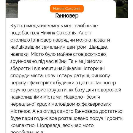
Нижня Саксонія
Ганновер
З усіх німецьких земель мені найбільше
подобається Нижня Саксонія. Але її
столицю Ганновер навряд чи можна назвати
найцікавішим земельним центром. Швидше,
навпаки. Місто було майже стовідсотково
зруйновано під час війни. Та німці змогли
зберегти і відновити найцікавіші історичні
споруди міста: нову і стару ратуші, ринкову
церкву і фахверкові будинки в центрі. Ганновер
зручно використовувати, як базу для подорожей
навколишніми містами. Навколо- безліч
нереальної краси маловідомих фахверкових
містечок. А на огляд самого Ганновера достатньо
буде пари годин: все розташовано поруч і досить
компактно. Щоправда, весь час мого
перебування в...