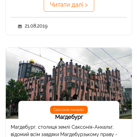
Читати далі >
21.08.2019
Саксонія-Анхальт
Магдебург
Магдебург, столиця землі Саксонія-Анхальт,
відомий всім завдяки Магдебурзькому праву -