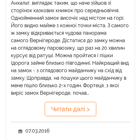
Анхальт, виглядає таким, що наче зійшов зі
сторінок казкових книжок про середньовіччя.
Однойменний замок височіє над містом на горі.
Його видно майже з кожної точки міста. З самого
ж замку відкривається чудова панорама
самого Вернігероде. Дістатися до замку можна
на оглядовому паровозику, що раз на 20 хвилин
курсує від ратуші. Можна пройтися і пішки
(дорога займе близько півгодини). Найкращий вид
на замок - з оглядового майданчику на схід від
замку. Щоправда, на пошуки цього майданчику в
мене пішло близько 2-х годин. Фортеця, з якої
виріс замок Вернігероде, почав...
Читати далі >
07.03.2016