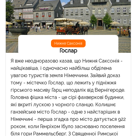
Нижня Саксонія
Гослар
Я вже неодноразово казав, що Нижня Саксонія -
найцікавіша, і одночасно найбільш обділена
увагою туристів земля Німеччини. Зайвий доказ
тому - містечко Гослар, що лежить у підніжжя
гірського масиву Гарц неподалік від Вернігероде.
Головна фішка міста - це сірі фахверкові будинки,
які вкриті лускою з чорного сланцю. Колишнє
ганзейське місто Гослар - одне з найстаріших в
Німеччині - перша згадка про місто датується 922
роком, коли Генріхом Ібуло засновано поселення
біля гори Раммельсберг. З Священної Римської