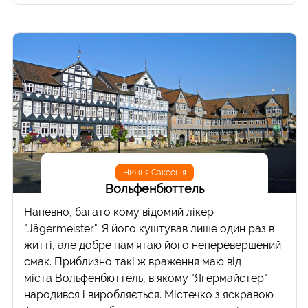
Нижня Саксонія
Вольфенбюттель
Напевно, багато кому відомий лікер
"Jägermeister". Я його куштував лише один раз в
житті, але добре пам'ятаю його неперевершений
смак. Приблизно такі ж враження маю від
міста Вольфенбюттель, в якому "Ягермайстер"
народився і виробляється. Містечко з яскравою