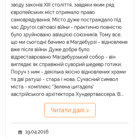
зводу законів XIII століття, завдяки яким ряд
європейських міст отримало право
самоврядування. Місто дуже постраждало під
час Другої світової війни - практично повністю
було зруйновано авіацією союзників. Тому все,
що ми сьогодні бачимо в Магдебурзі - відновлене
вже після війни. Дуже добре було
відреставровано Магдебурзький собор - він
виглядає як справжній суворий шедевр готики.
Поруч з ним - декілька якісно відновлених храми
та дві ратуші - стара і нова. Сучасний символ
міста - комплекс "Зелена цитадель"
австрійського архітектора Хундертвассера. В...
Читати далі >
19.04.2016