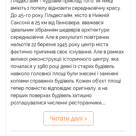
Гільдесгайм - чудовий приклад того, як німці
вміють з попелу відновити середньовічну красу.
До 45-го року Гільдесгайм, місто в Нижній
Саксонії в 25 км від Ганновера, вважався
ідеальним зібранням шедеврів архітектури
середньовіччя. Але в результаті повітряних
нальотів 22 березня 1945 року центр міста
фактично припинив своє існування. Але в рамках
великої реконструкції історичного центру, яка
почалася у 1980 році деякі із старих будівель
навколо головної площі були знесені і замінені
копіями справжніх будівель. Кожен об'єкт площі
тепер повністю відповідає оригіналу, а на
перших поверхах будівель затишно
розташувалися численні ресторанчики,...
Читати далі >