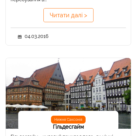
Читати далі >
04.03.2016
Нижня Саксонія
Гільдесгайм