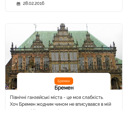
28.02.2016
Бремен
Бремен
Північні ганзейські міста - це моя слабкість.
Хоч Бремен жодним чином не вписувався в мій
маршрут Німеччиною і не входив в плани, в
останню мить я вирішив сюди заїхати. Виявилося,
не дарма. Попри те, що Бремен був на 90%