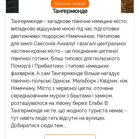
Саксонія-Анхальт
Тангермюнде
Тангермюнде - загадкове північне німецьке місто,
випадково відшукане мною під час підготовки
двотижневої подорожі Німеччиною. Нетипове
для землі Саксонія-Анхальт і взагалі центральної
частини країни місто - це поєднання цегляної
північної готики, більш типової для польського
Помор'я і Прибалтики, і типово німецьких
фахверків. А сам Тангермюнде більше нагадує
північно-польські Гданськ, Мальборк і Квідзин, ніж
Німеччину. Місто з червоної цегли, оточене
середньовічним муром з баштами і замком,
розташувалося на лівому березі Ельби. В
Тангермюнде не те, що жодного туриста немає -
тут навіть люди геть відсутні на вулицях.
Добиратися сюди теж...