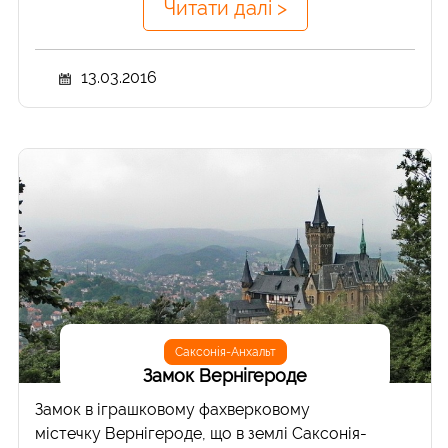
Читати далі >
13.03.2016
Саксонія-Анхальт
Замок Вернігероде
Замок в іграшковому фахверковому
містечку Вернігероде, що в землі Саксонія-