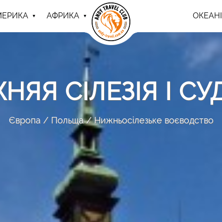
МЕРИКА
АФРИКА
ОКЕАНІ
НЯЯ СІЛЕЗІЯ І СУ
Європа
Польща
Нижньосілезьке воєводство