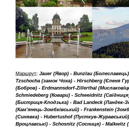
Маршрут
:
Jauer (Явор) - Bunzlau (Болеславець) 
Tzschocha (замок Чоха) - Hirschberg (Єленя Гур
(Бобров) - Erdmannsdorf-Zillerthal (Мислаковіце
Schmiedeberg (Ковари) - Schweidnitz (Свідниця)
(Бистриця-Клодзька) - Bad Landeck (Ландек-Зд
(Кам'янець-Зомбківський) - Frankenstein (Зомб
(Синявка) - Hubertushof (Пусткув-Журавський) -
Вроцлавські) - Schosnitz (Сосниця) - Malkwitz 