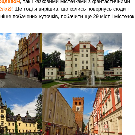
оцлавом
, так і казковими містечками з фантастичними
siąż)
! Ще тоді я вирішив, що колись повернусь сюди і
аніше побачених куточків, побачити ще 29 міст і містечок