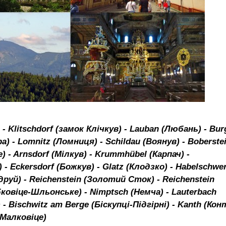
- Klitschdorf (замок Клічкув) - Lauban (Любань) - Bur
а) - Lomnitz (Ломниця) - Schildau (Воянув) - Boberste
) - Arnsdorf (Мілкув) - Krummhübel (Карпач) -
 - Eckersdorf (Божкув) - Glatz (Клодзко) - Habelschwe
руй) - Reichenstein (Золотий Сток) - Reichenstein
ковіце-Шльонське) - Nimptsch (Немча) - Lauterbach
 Bischwitz am Berge (Біскупці-Підгірні) - Kanth (Кон
(Малковіце)