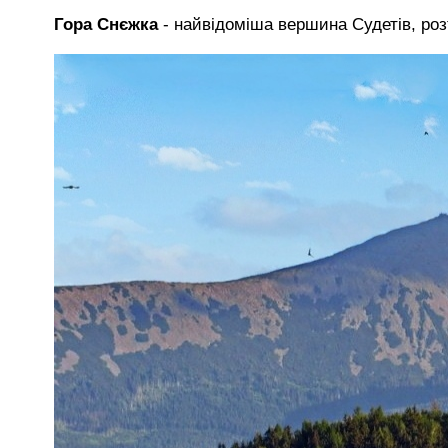
Гора Снєжка
- найвідоміша вершина Судетів, розт