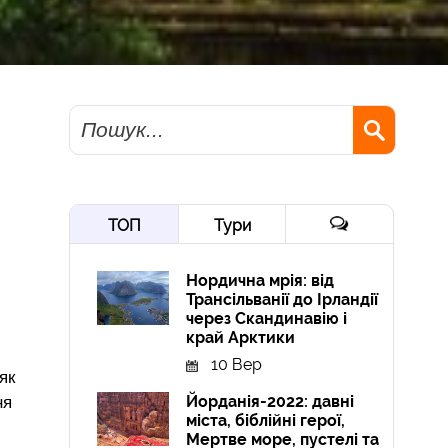
Пошук
ТОП
Тури
Нордична мрія: від
Трансільванії до Ірландії
через Скандинавію і
край Арктики
10 Вер
як
Йорданія-2022: давні
ня
міста, біблійні герої,
Мертве море, пустелі та