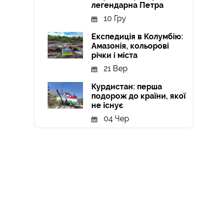
легендарна Петра
10 Гру
Експедиція в Колумбію:
Амазонія, кольорові
річки і міста
21 Вер
Курдистан: перша
подорож до країни, якої
не існує
04 Чер