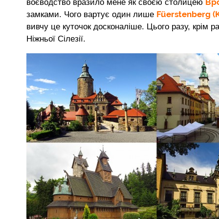
Вр
воєводство вразило мене як своєю столицею
Füerstenberg (K
замками. Чого вартує один лише
вивчу це куточок досконаліше. Цього разу, крім р
Ніжньої Сілезії.