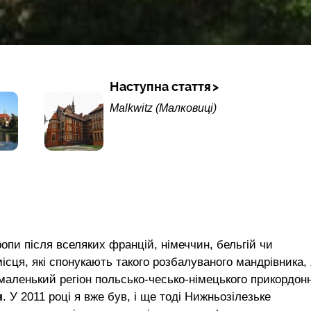
Наступна стаття
Malkwitz (Малковиці)
пи після вселяких францій, німеччин, бельгій чи
сця, які спонукають такого розбалуваного мандрівника, 
о маленький регіон польсько-чесько-німецького прикордон
я
. У 2011 році я вже був, і ще тоді Нижньозілезьке