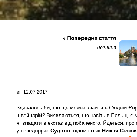
Попередня стаття
Легниця
12.07.2017
Здавалось би, що ще можна знайти в Східній Євро
швейцарій? Виявляються, що навіть в Польщі є мі
я, впадати в екстаз від побаченого. Йдеться, пр
у передгіррях
Судетів
, відомого як
Нижня Сілезі