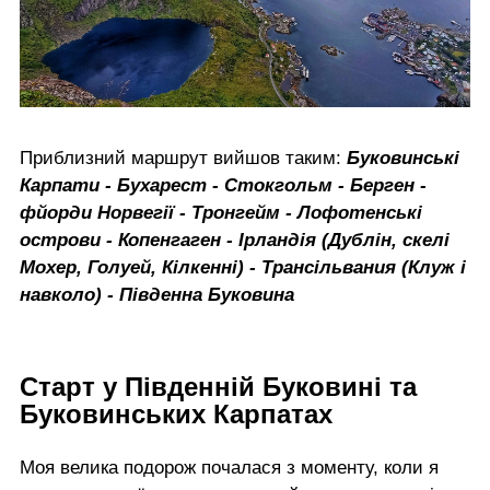
Приблизний маршрут вийшов таким:
Буковинські
Карпати - Бухарест - Стокгольм - Берген -
фйорди Норвегії - Тронгейм - Лофотенські
острови - Копенгаген - Ірландія (Дублін, скелі
Мохер, Голуей, Кілкенні) - Трансільвания (Клуж і
навколо) - Південна Буковина
Старт у Південній Буковині та
Буковинських Карпатах
Моя велика подорож почалася з моменту, коли я