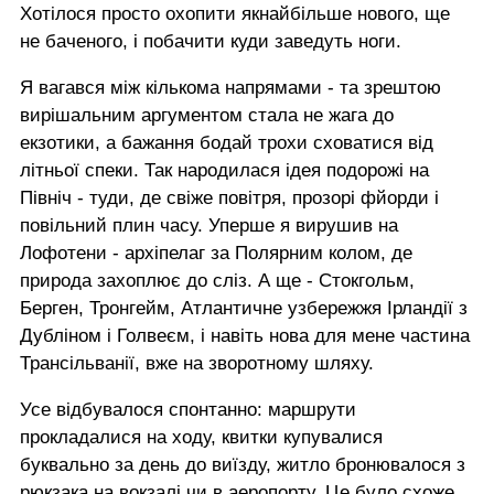
Хотілося просто охопити якнайбільше нового, ще
не баченого, і побачити куди заведуть ноги.
Я вагався між кількома напрямами - та зрештою
вирішальним аргументом стала не жага до
екзотики, а бажання бодай трохи сховатися від
літньої спеки. Так народилася ідея подорожі на
Північ - туди, де свіже повітря, прозорі фйорди і
повільний плин часу. Уперше я вирушив на
Лофотени - архіпелаг за Полярним колом, де
природа захоплює до сліз. А ще - Стокгольм,
Берген, Тронгейм, Атлантичне узбережжя Ірландії з
Дубліном і Голвеєм, і навіть нова для мене частина
Трансільванії, вже на зворотному шляху.
Усе відбувалося спонтанно: маршрути
прокладалися на ходу, квитки купувалися
буквально за день до виїзду, житло бронювалося з
рюкзака на вокзалі чи в аеропорту. Це було схоже