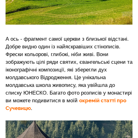
А ось - фрагмент самої церкви з близької відстані.
Добре видно один із найяскравіших стінописів.
Фрески кольорові, глибокі, ніби живі. Вони
зображують цілі ряди святих, євангельські сцени та
іконографічні композиції, які зберегли дух
молдавського Відродження. Це унікальна
молдавська школа живопису, яка увійшла до
списку ЮНЕСКО. Багато фото розписів у монастирі
окремій статті про
ви можете подивитися в моїй
Сучевицю
.