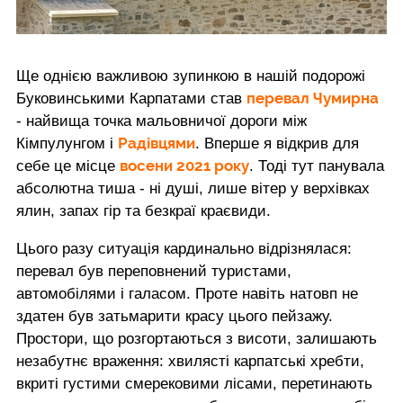
Ще однією важливою зупинкою в нашій подорожі
перевал Чумирна
Буковинськими Карпатами став
- найвища точка мальовничої дороги між
Радівцями
Кімпулунгом і
. Вперше я відкрив для
восени 2021 року
себе це місце
. Тоді тут панувала
абсолютна тиша - ні душі, лише вітер у верхівках
ялин, запах гір та безкраї краєвиди.
Цього разу ситуація кардинально відрізнялася:
перевал був переповнений туристами,
автомобілями і галасом. Проте навіть натовп не
здатен був затьмарити красу цього пейзажу.
Простори, що розгортаються з висоти, залишають
незабутнє враження: хвилясті карпатські хребти,
вкриті густими смерековими лісами, перетинають