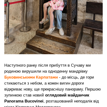
Наступного ранку після прибуття в Сучаву ми
родиною вирушили на одноденну мандрівку
Буковинськими Карпатами
- до місць, де гори
стикаються з небом, а кожен вигин дороги
відкриває нову, ще прекраснішу панораму. Першою
зупинкою став новий
оглядовий майданчик
Panorama Bucovinei
, розташований неподалік від