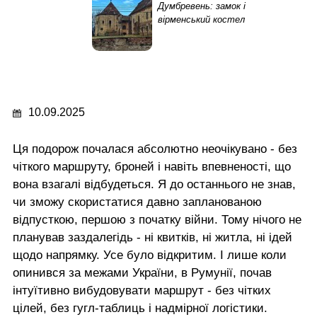
Думбревень: замок і
вірменський костел
10.09.2025
Ця подорож почалася абсолютно неочікувано - без
чіткого маршруту, броней і навіть впевненості, що
вона взагалі відбудеться. Я до останнього не знав,
чи зможу скористатися давно запланованою
відпусткою, першою з початку війни. Тому нічого не
планував заздалегідь - ні квитків, ні житла, ні ідей
щодо напрямку. Усе було відкритим. І лише коли
опинився за межами України, в Румунії, почав
інтуїтивно вибудовувати маршрут - без чітких
цілей, без гугл-таблиць і надмірної логістики.