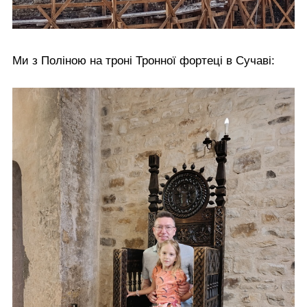
Ми з Поліною на троні Тронної фортеці в Сучаві: