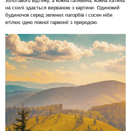
золотавого відтінку, а кожна галявина, кожна хатина
на схилі здається вирваною з картини. Одинокий
будиночок серед зелених пагорбів і сосен ніби
втілює ідею повної гармонії з природою.