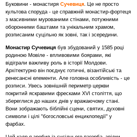
Сучевиця
Буковини - монастиря
. Це не просто
культова споруда - це справжній монастир-фортеця
з масивними мурованими стінами, потужними
оборонними баштами та унікальним храмом,
розписаним суцільно як зовні, так і зсередини.
Монастир Сучевиця
був збудований у 1585 році
родиною Мовіле - впливовими боярами, які
відіграли важливу роль в історії Молдови.
Архітектурно він поєднує готичні, візантійські та
ренесансні елементи. Але головна особливість - це
розписи. Увесь зовнішній периметр церкви
покритий яскравими фресками XVI століття, що
збереглися до наших днів у вражаючому стані.
Вони зображають біблійні сцени, святих, духовні
символи і цілі "богословські енциклопедії" у
фарбах.
Цей кадр я зробив із сусіднього пагорба, звідки