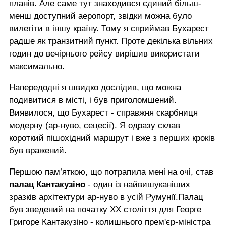
планів. Але саме тут знаходився єдиний більш-
менш доступний аеропорт, звідки можна було
вилетіти в іншу країну. Тому я сприймав Бухарест
радше як транзитний пункт. Проте декілька вільних
годин до вечірнього рейсу вирішив використати
максимально.
Напередодні я швидко дослідив, що можна
подивитися в місті, і був приголомшений.
Виявилося, що Бухарест - справжня скарбниця
модерну (ар-нуво, сецесії). Я одразу склав
короткий пішохідний маршрут і вже з перших кроків
був вражений.
Першою пам’яткою, що потрапила мені на очі, став
палац Кантакузіно
- один із найвишуканіших
зразків архітектури ар-нуво в усій Румунії.Палац
був зведений на початку ХХ століття для Георге
Григоре Кантакузіно - колишнього прем'єр-міністра