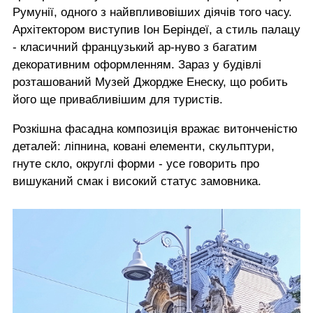
Румунії, одного з найвпливовіших діячів того часу.
Архітектором виступив Іон Беріндеї, а стиль палацу
- класичний французький ар-нуво з багатим
декоративним оформленням. Зараз у будівлі
розташований Музей Джордже Енеску, що робить
його ще привабливішим для туристів.
Розкішна фасадна композиція вражає витонченістю
деталей: ліпнина, ковані елементи, скульптури,
гнуте скло, округлі форми - усе говорить про
вишуканий смак і високий статус замовника.