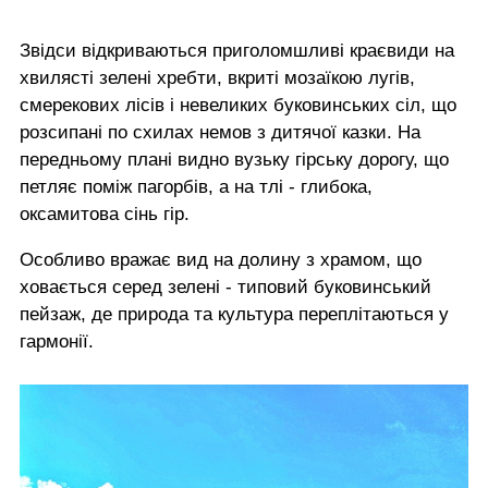
Звідси відкриваються приголомшливі краєвиди на
хвилясті зелені хребти, вкриті мозаїкою лугів,
смерекових лісів і невеликих буковинських сіл, що
розсипані по схилах немов з дитячої казки. На
передньому плані видно вузьку гірську дорогу, що
петляє поміж пагорбів, а на тлі - глибока,
оксамитова сінь гір.
Особливо вражає вид на долину з храмом, що
ховається серед зелені - типовий буковинський
пейзаж, де природа та культура переплітаються у
гармонії.