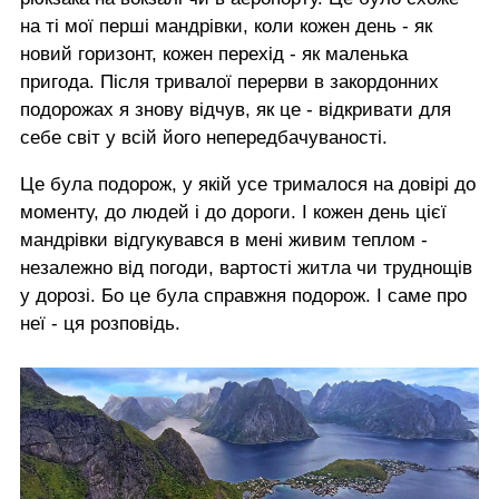
на ті мої перші мандрівки, коли кожен день - як
новий горизонт, кожен перехід - як маленька
пригода. Після тривалої перерви в закордонних
подорожах я знову відчув, як це - відкривати для
себе світ у всій його непередбачуваності.
Це була подорож, у якій усе трималося на довірі до
моменту, до людей і до дороги. І кожен день цієї
мандрівки відгукувався в мені живим теплом -
незалежно від погоди, вартості житла чи труднощів
у дорозі. Бо це була справжня подорож. І саме про
неї - ця розповідь.