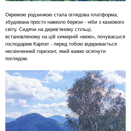
Окремою родзинкою стала оглядова платформа,
збудована просто навколо берези - ніби з казкового
світу. Сидячи на дерев’яному стільці,
встановленому на цій химерній «вежі», почуваєшся
господарем Карпат - перед тобою відкривається
нескінченний горизонт, який важко осягнути
поглядом.