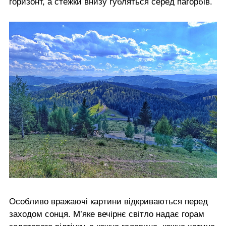
горизонт, а стежки внизу губляться серед пагорбів.
Особливо вражаючі картини відкриваються перед
заходом сонця. М’яке вечірнє світло надає горам