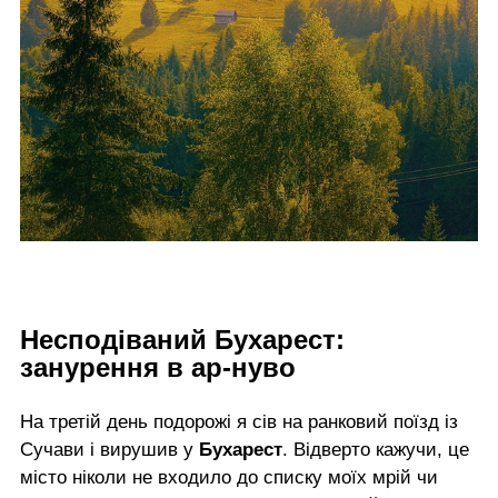
Несподіваний Бухарест:
занурення в ар-нуво
На третій день подорожі я сів на ранковий поїзд із
Сучави і вирушив у
Бухарест
. Відверто кажучи, це
місто ніколи не входило до списку моїх мрій чи