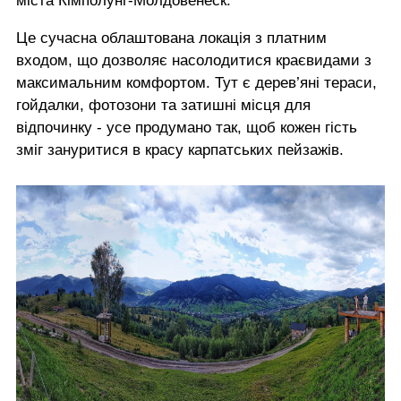
міста Кімполунг-Молдовенеск.
Це сучасна облаштована локація з платним
входом, що дозволяє насолодитися краєвидами з
максимальним комфортом. Тут є дерев’яні тераси,
гойдалки, фотозони та затишні місця для
відпочинку - усе продумано так, щоб кожен гість
зміг зануритися в красу карпатських пейзажів.