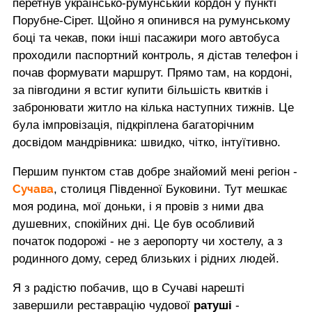
перетнув українсько-румунський кордон у пункті
Порубне-Сірет. Щойно я опинився на румунському
боці та чекав, поки інші пасажири мого автобуса
проходили паспортний контроль, я дістав телефон і
почав формувати маршрут. Прямо там, на кордоні,
за півгодини я встиг купити більшість квитків і
забронювати житло на кілька наступних тижнів. Це
була імпровізація, підкріплена багаторічним
досвідом мандрівника: швидко, чітко, інтуїтивно.
Першим пунктом став добре знайомий мені регіон -
Сучава
, столиця Південної Буковини. Тут мешкає
моя родина, мої доньки, і я провів з ними два
душевних, спокійних дні. Це був особливий
початок подорожі - не з аеропорту чи хостелу, а з
родинного дому, серед близьких і рідних людей.
Я з радістю побачив, що в Сучаві нарешті
завершили реставрацію чудової
ратуші
-