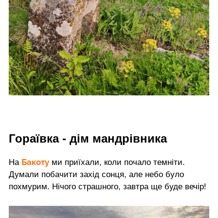
Гораївка - дім мандрівника
Бакоту
На
ми приїхали, коли почало темніти.
Думали побачити захід сонця, але небо було
похмурим. Нічого страшного, завтра ще буде вечір!