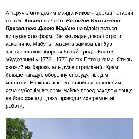
А поруч з оглядовим майданчиком - церква і старий
костел.
Костел
на честь
Відвідин Єлизавети
Пресвятою Дівою Марією
не відрізняється
вишуканістю форм. Він виглядає доволі строго і
аскетично. Мабуть, разом із замком він був
частиною лінії оборони Китайгорода. Костел
збудований у 1772 - 1776 роках Потоцькими. Стиль
схожий на бароко, але дуже стриманий. Храм
більше нагадує оборонну споруду, ніж дім
молитви. На жаль, костел виявився зачиненим,
хоча суботнім вечером майже перед заходом сонця
на його фасаді і даху проводилися ремонтні
роботи.