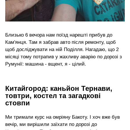
Близько 6 вечора нам поїзд нарешті прибув до
Кам'янця. Там я забрав авто після ремонту, щоб
щоб досліджувати на ній Поділля. Нагадаю, що 2
місяці тому потрапив у жахливу аварію по дорозі з
Румунії: машина - вщент, я - цілий.
Китайгород: каньйон Тернави,
товтри, костел та загадкові
стовпи
Ми тримали курс на омріяну Бакоту. І хоч вже був
вечір, ми вирішили заїхати по дорозі до