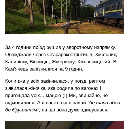
За 4 години поїзд рушив у зворотному напрямку.
Об'їжджали через Старарокостянтинів, Хмільник,
Калинівку, Вінницю, Жмеринку, Хмельницький. В
Кам'янець запізнилися на 9 годин.
Коли їжа у всіх закінчилася, у поїзді раптом
з'явилася жіночка, яка ходила по вагонах і
пригощала усіх... мацою (!) Ми, звичайно, не
відмовилися. А я навіть наспівав їй
"бе шана абаа
бе Єрушалаїм"
, на що вона дуже здивувався.