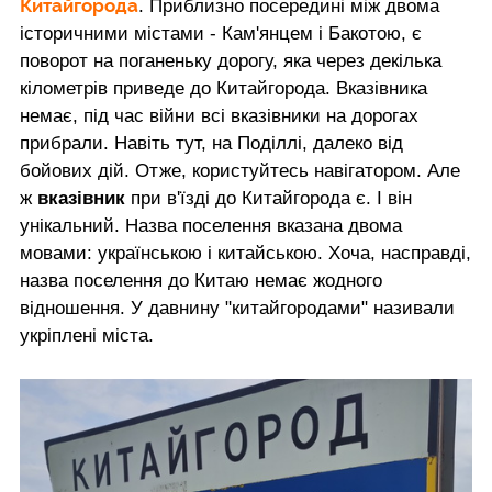
Китайгорода
. Приблизно посередині між двома
історичними містами - Кам'янцем і Бакотою, є
поворот на поганеньку дорогу, яка через декілька
кілометрів приведе до Китайгорода. Вказівника
немає, під час війни всі вказівники на дорогах
прибрали. Навіть тут, на Поділлі, далеко від
бойових дій. Отже, користуйтесь навігатором. Але
ж
вказівник
при в'їзді до Китайгорода є. І він
унікальний. Назва поселення вказана двома
мовами: українською і китайською. Хоча, насправді,
назва поселення до Китаю немає жодного
відношення. У давнину "китайгородами" називали
укріплені міста.