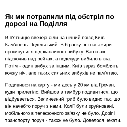
Як ми потрапили під обстріл по
дорозі на Поділля
В п'ятницю ввечері сіли на нічний поїзд Київ -
Кам'янець-Подільський. В 6 ранку всі пасажири
прокинулися від жахливого вибуху. Вагон аж
підскочив над рейках, а подекуди вибило вікна.
Потім - один вибух за іншим. Київ зараз бомблять
кожну ніч, але таких сильних вибухів не пам'ятаю.
Подивився на карту - ми десь у 20 км від Гречан,
куди прилетіло. Вийшов в тамбур подивитися, що
відбувається. Величезний гриб було видно так, що
він начебто поруч з нами. Колії були зруйновані,
мобільного в телефонного зв'язку не було. Доріг і
транспорту поруч - також не було. Довелося чекати.