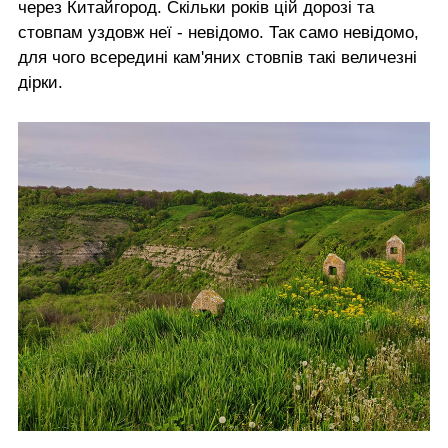
через Китайгород. Скільки років цій дорозі та
стовпам уздовж неї - невідомо. Так само невідомо,
для чого всередині кам'яних стовпів такі величезні
дірки.