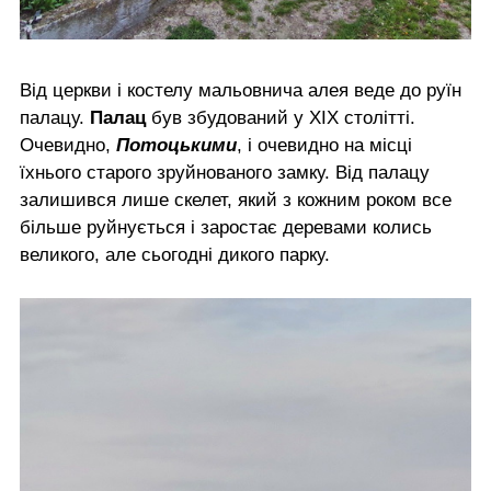
Від церкви і костелу мальовнича алея веде до руїн
палацу.
Палац
був збудований у ХІХ столітті.
Очевидно,
Потоцькими
, і очевидно на місці
їхнього старого зруйнованого замку. Від палацу
залишився лише скелет, який з кожним роком все
більше руйнується і заростає деревами колись
великого, але сьогодні дикого парку.