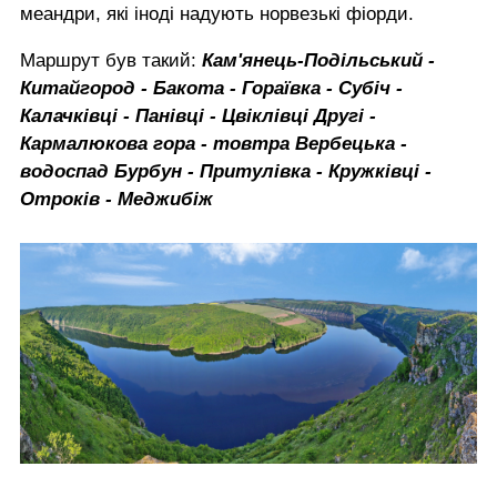
меандри, які іноді надують норвезькі фіорди.
Маршрут був такий:
Кам'янець-Подільський -
Китайгород - Бакота - Гораївка - Субіч -
Калачківці - Панівці - Цвіклівці Другі -
Кармалюкова гора - товтра Вербецька -
водоспад Бурбун - Притулівка - Кружківці -
Отроків - Меджибіж