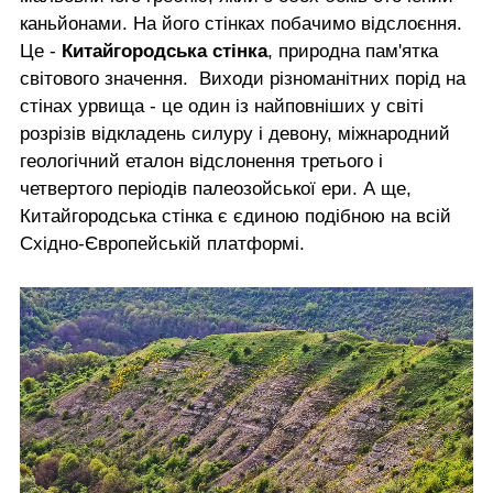
каньйонами. На його стінках побачимо відслоєння.
Це -
Китайгородська стінка
, природна пам'ятка
світового значення. Виходи різноманітних порід на
стінах урвища - це один із найповніших у світі
розрізів відкладень силуру і девону, міжнародний
геологічний еталон відслонення третього і
четвертого періодів палеозойської ери. А ще,
Китайгородська стінка є єдиною подібною на всій
Східно-Європейській платформі.