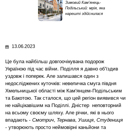
Зимовий Кам’янець-
Подільський: мрія, яка
нарешті здійснилася
13.06.2023
Це була найбільш довгоочікувана подорож
Україною під час війни. Поділля я давно об'їздив
уздовж і поперек. Але залишався один з
недосліджених куточків: невеличка смуга півдня
Хмельницької області між Кам'янцем-Подільським
та Бакотою. Так сталося, що цей регіон виявився чи
не найцікавішим на Поділлі. Дністер неповторний
на всьому своєму шляху. Але річки, які в нього
впадають -
Смотрич
,
Тернава
,
Ушиця
,
Студениця
- утворюють просто неймовірні каньйони та