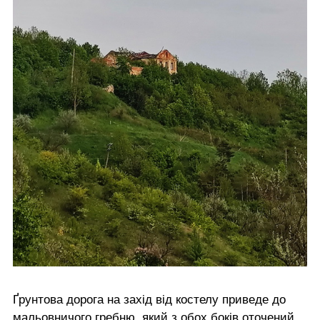
Ґрунтова дорога на захід від костелу приведе до
мальовничого гребню, який з обох боків оточений