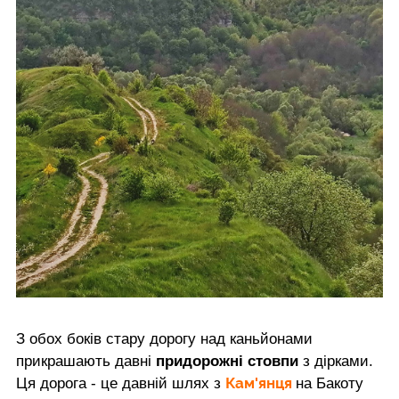
З обох боків стару дорогу над каньйонами
прикрашають давні
придорожні стовпи
з дірками.
Кам'янця
Ця дорога - це давній шлях з
на Бакоту