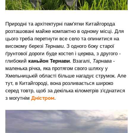
Природні та архітектурні пам'ятки Китайгорода
розташовані майже компактно в одному місці. Для
цього треба перетнути все село та опинитися на
високому березі
Тернави
. З одного боку старої
ґрунтової дороги буде костел і церква, з другого -
глибокий
каньйон Тернави
. Взагалі,
Тарнава
-
маленька річка, яка протягом свого шляху у
Хмельницькій області більше нагадує струмок. Але
тут, в Китайгороді, вона розливається широко
серед товтр, щоб за декілька кілометрів з'єднатися
Дністром
з могутнім
.