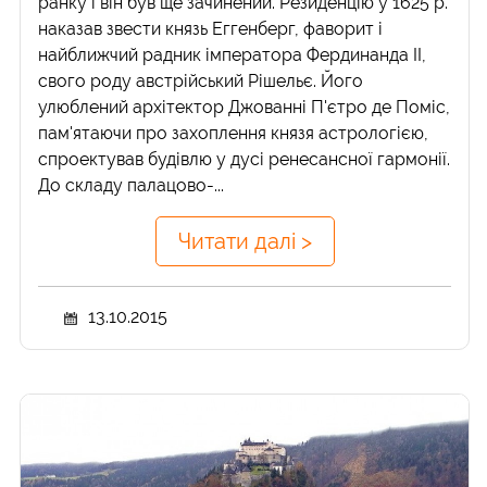
ранку і він був ще зачинений. Резиденцію у 1625 р.
наказав звести князь Еггенберг, фаворит і
найближчий радник імператора Фердинанда II,
свого роду австрійський Рішельє. Його
улюблений архітектор Джованні П'єтро де Поміс,
пам'ятаючи про захоплення князя астрологією,
спроектував будівлю у дусі ренесансної гармонії.
До складу палацово-...
Читати далі >
13.10.2015