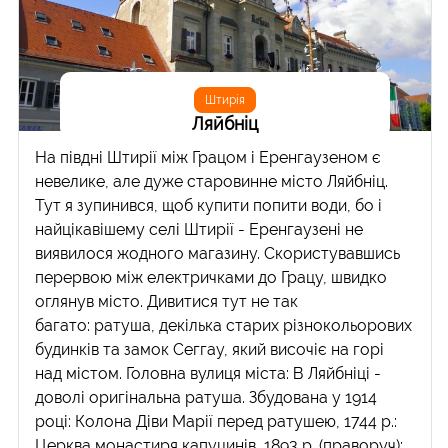
Штирія
Ляйбніц
На півдні Штирії між Грацом і Еренгаузеном є
невелике, але дуже старовинне місто Ляйбніц.
Тут я зупинився, щоб купити попити води, бо і
найцікавішему селі Штирії - Еренгаузені не
виявилося жодного магазину. Скористувавшись
перервою між електричками до Грацу, швидко
оглянув місто. Дивитися тут не так
багато: ратуша, декілька старих різнокольорових
будинків та замок Сеггау, який височіє на горі
над містом. Головна вулиця міста: В Ляйбніці -
доволі оригінальна ратуша. Збудована у 1914
році: Колона Діви Марії перед ратушею, 1744 р.:
Церква монастиря капуцинів, 1893 р. (праворуч):