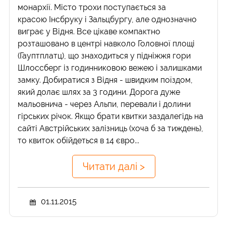
монархії. Місто трохи поступається за
красою Інсбруку і Зальцбургу, але однозначно
виграє у Відня. Все цікаве компактно
розташовано в центрі навколо Головної площі
(Гауптплатц), що знаходиться у підніжжя гори
Шлоссберг із годинниковою вежею і залишками
замку. Добиратися з Відня - швидким поїздом,
який долає шлях за 3 години. Дорога дуже
мальовнича - через Альпи, перевали і долини
гірських річок. Якщо брати квитки заздалегідь на
сайті Австрійських залізниць (хоча б за тиждень),
то квиток обійдеться в 14 євро...
Читати далі >
01.11.2015