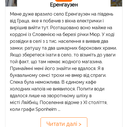
Еренгаузен
Мене дуже вразило село Еренгаузен на південь
від Граца, яке я побачив з вікна електрички і
вирішив вийти тут. Розташовано воно майже на
кордоні із Словенією на березі річки Мюр. У ході
розвідки в селі з 1 тис. населення я виявив два
замки, ратушу та два шикарних барокових храми.
Якщо зберетеся їхати в село, то візьміть до уваги
той факт, що там немає жодного магазина.
Принаймні мені його знайти не вдалося. Я в
буквальному сенсі трохи не вмер від спраги.
Спека була неможлива. В єдиному кафе
холодних напоїв не виявилося. Попити води
вдалося лише на зворотньому шліху в
місті Ляйбніц. Поселення відоме з ХІ століття,
коли графи Sponheim ...
Читати далі >