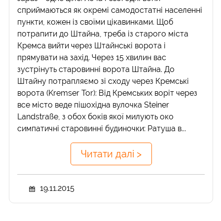
сприймаються як окремі самодостатні населенні
пункти, кожен із своїми цікавинками. Щоб
потрапити до Штайна, треба із старого міста
Кремса вийти через Штайнські ворота і
прямувати на захід. Через 15 хвилин вас
зустрінуть старовинні ворота Штайна. До
Штайну потрапляємо зі сходу через Кремські
ворота (Kremser Tor): Від Кремських воріт через
все місто веде пішохідна вулочка Steiner
Landstraße, з обох боків якої милують око
симпатичні старовинні будиночки: Ратуша в...
Читати далі >
19.11.2015