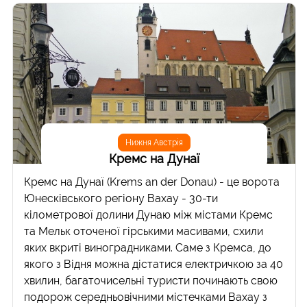
Нижня Австрія
Кремс на Дунаї
Кремс на Дунаї (Krems an der Donau) - це ворота
Юнесківського регіону Вахау - 30-ти
кілометрової долини Дунаю між містами Кремс
та Мельк оточеної гірськими масивами, схили
яких вкриті виноградниками. Саме з Кремса, до
якого з Відня можна дістатися електричкою за 40
хвилин, багаточисельні туристи починають свою
подорож середньовічними містечками Вахау з