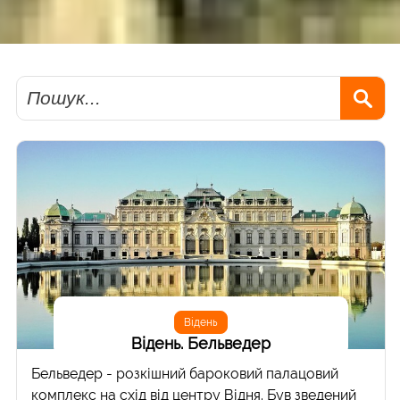
Пошук
Відень
Відень. Бельведер
Бельведер - розкішний бароковий палацовий
комплекс на схід від центру Відня. Був зведений