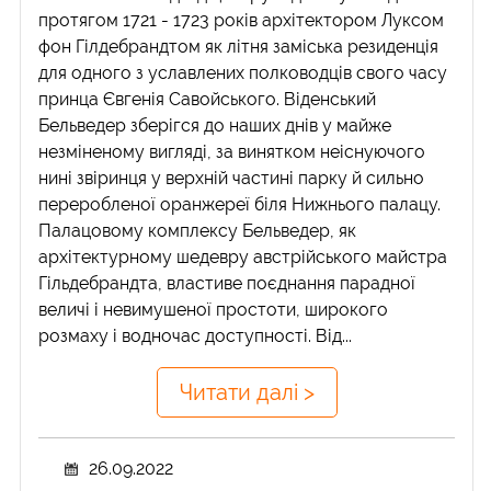
протягом 1721 - 1723 років архітектором Луксом
фон Гілдебрандтом як літня заміська резиденція
для одного з уславлених полководців свого часу
принца Євгенія Савойського. Віденський
Бельведер зберігся до наших днів у майже
незміненому вигляді, за винятком неіснуючого
нині звіринця у верхній частині парку й сильно
переробленої оранжереї біля Нижнього палацу.
Палацовому комплексу Бельведер, як
архітектурному шедевру австрійського майстра
Гільдебрандта, властиве поєднання парадної
величі і невимушеної простоти, широкого
розмаху і водночас доступності. Від...
Читати далі >
26.09.2022