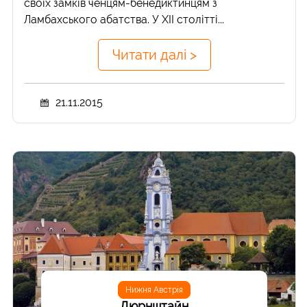
своїх замків ченцям-бенедиктинцям з
Ламбахського абатства. У XII столітті...
Читати далі >
21.11.2015
Нижня Австрія
Дюрнштайн