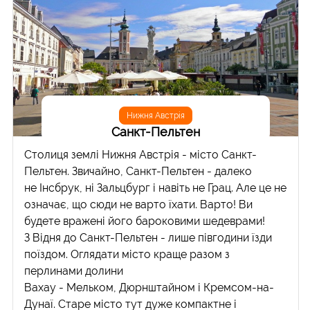
Нижня Австрія
Санкт-Пельтен
Столиця землі Нижня Австрія - місто Санкт-
Пельтен. Звичайно, Санкт-Пельтен - далеко
не Інсбрук, ні Зальцбург і навіть не Грац. Але це не
означає, що сюди не варто їхати. Варто! Ви
будете вражені його бароковими шедеврами!
З Відня до Санкт-Пельтен - лише півгодини їзди
поїздом. Оглядати місто краще разом з
перлинами долини
Вахау - Мельком, Дюрнштайном і Кремсом-на-
Дунаї. Старе місто тут дуже компактне і