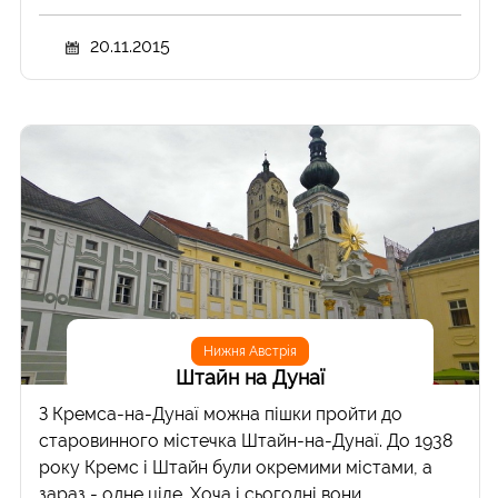
20.11.2015
Нижня Австрія
Штайн на Дунаї
З Кремса-на-Дунаї можна пішки пройти до
старовинного містечка Штайн-на-Дунаї. До 1938
року Кремс і Штайн були окремими містами, а
зараз - одне ціле. Хоча і сьогодні вони