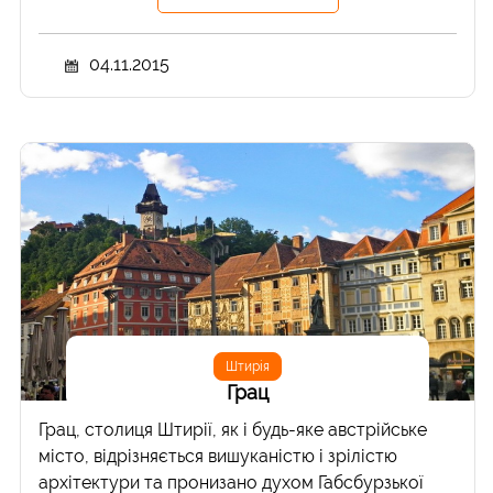
04.11.2015
Штирія
Грац
Грац, столиця Штирії, як і будь-яке австрійське
місто, відрізняється вишуканістю і зрілістю
архітектури та пронизано духом Габсбурзької