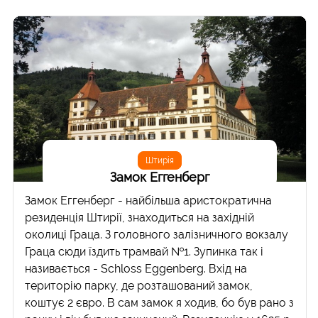
Штирія
Замок Еггенберг
Замок Еггенберг - найбільша аристократична
резиденція Штирії, знаходиться на західній
околиці Граца. З головного залізничного вокзалу
Граца сюди їздить трамвай №1. Зупинка так і
називається - Schloss Eggenberg. Вхід на
територію парку, де розташований замок,
коштує 2 євро. В сам замок я ходив, бо був рано з