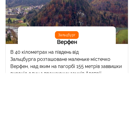
Зальцбург
Верфен
В 40 кілометрах на південь від
Зальцбурга розташоване маленьке містечко
Верфен, над яким на пагорбі 155 метрів заввишки
височіє один з вражаючих замків Австрії -
Хоенверфен. Всю красу замку та довколишніх
альпійських пейзажів ви побачите, лише
піднявшись на гору на схід від містечка, куди веде
вузька асфальтована дорога, яка в підсумку
приведе до льодової печери Айсризенвельт. Але і
печера, і замок взимку зачинені, тому довелося
лише насолоджуватися поштівковими видами на
замок. З погодою також недуже повезло: туман