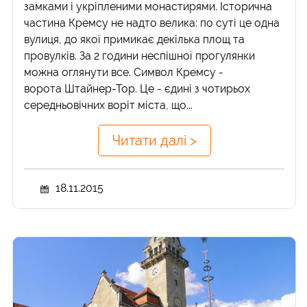
замками і укріпленими монастирями. Історична
частина Кремсу не надто велика: по суті це одна
вулиця, до якої примикає декілька площ та
провулків. За 2 години неспішної прогулянки
можна оглянути все. Символ Кремсу -
ворота Штайнер-Тор. Це - єдині з чотирьох
середньовічних воріт міста, що...
Читати далі >
18.11.2015