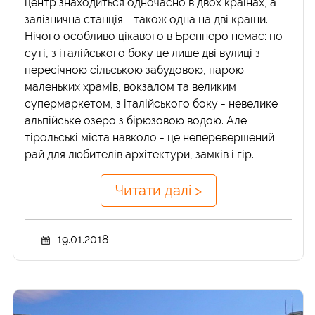
центр знаходиться одночасно в двох країнах, а
залізнична станція - також одна на дві країни.
Нічого особливо цікавого в Бреннеро немає: по-
суті, з італійського боку це лише дві вулиці з
пересічною сільською забудовою, парою
маленьких храмів, вокзалом та великим
супермаркетом, з італійського боку - невелике
альпійське озеро з бірюзовою водою. Але
тірольські міста навколо - це неперевершений
рай для любителів архітектури, замків і гір...
Читати далі >
19.01.2018