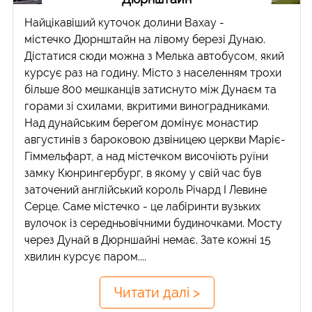
Найцікавіший куточок долини Вахау -
містечко Дюрнштайн на лівому березі Дунаю.
Дістатися сюди можна з Мелька автобусом, який
курсує раз на годину. Місто з населенням трохи
більше 800 мешканців затиснуто між Дунаєм та
горами зі схилами, вкритими виноградниками.
Над дунайським берегом домінує монастир
августинів з бароковою дзвіницею церкви Маріє-
Гіммельфарт, а над містечком височіють руїни
замку Кюнрингербург, в якому у свій час був
заточений англійський король Річард I Левине
Серце. Саме містечко - це лабіринти вузьких
вулочок із середньовічними будиночками. Мосту
через Дунай в Дюрншайні немає. Зате кожні 15
хвилин курсує паром....
Читати далі >