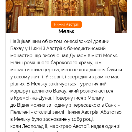
Нижня Австрія
Мельк
Найцікавішим об'єктом юнесківської долини
Вахау у Нижній Австрії є бенедиктинський
монастир, що височіє над Дунаєм в місті Мельк.
Більш розкішного барокового храму, нім
монастирська церква, мені не доводилося бачити
у всьому житті. У ззовні, і зсередини храм не має
рівних. В Мельку закінчується туристичний
маршрут долиною Вахау, який розпочнається
в Кремсі-на-Дунаї. Повернутися з Мельку
до Відня можна за годину з пересадкою в Санкт-
Пельтені - столиці землі Нижня Австрія. Абатство
в Мельку було засноване у 1089 році,
коли Леопольд II, маркграф Австрії, надав один зі