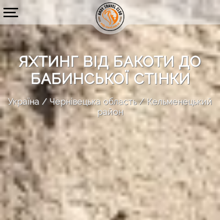
ЯХТИНГ ВІД БАКОТИ ДО
БАБИНСЬКОЇ СТІНКИ
Україна
Чернівецька область
Кельменецький
район