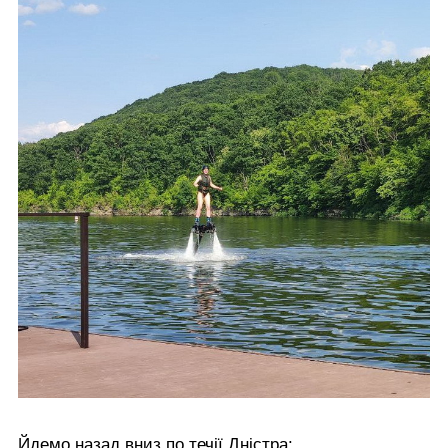
Йдемо назад вниз по течії Дністра: