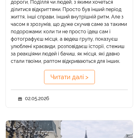
дороги, Поділля чи людей, з якими хочеться
ділитися відкриттями. Просто був інший період
життя, інші справи, інший внутрішній ритм. Але з
часом я зрозумів, що дуже скучив саме за такими
подорожами: коли ти не просто їдеш сам і
фотографуєш місця, а ведеш групу, показуєш
улюблені краєвиди, розповідаєш історії, стежиш
за реакціями людей і бачиш, як місця, які давно
стали твоїми, раптом відкриваються для інших.
Читати далі >
02.05.2026