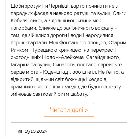
Щоби зрозуміти Чернівці, варто починати не з
парадних фасадів навколо ратуші та вулиці Ольги
Кобилянської, а з долішньої низини між
пагорбами, ближче до залізничного вокзалу -
там, де зійшлися дороги і води і народилися
перші квартали. Між Фонтанною площею, Старим
Ринком і Турецькою криницею, на перехресті
сьогоднішніх Шолом-Алейхема, Сагайдачного,
Гагаріна та вулиці Синагоги, постало єврейське
серце міста - Юденштадт, або штетл. Не ґетто, а
відкритий, щільний світ божниць і хедерів,
крамничок-«склепів» і заїздів, де будні гешефту
змінював святковий ритм шабату.
Читати далі >
19.10.2025