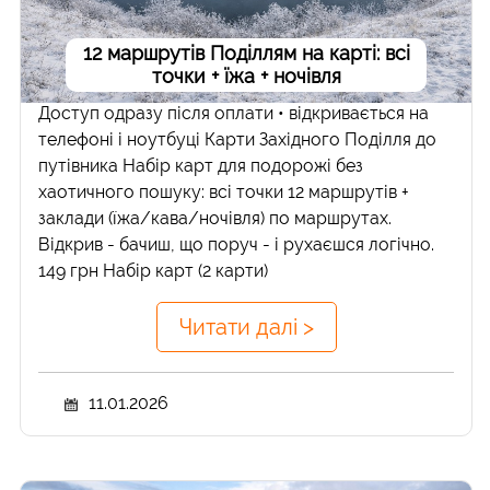
12 маршрутів Поділлям на карті: всі
точки + їжа + ночівля
Доступ одразу після оплати • відкривається на
телефоні і ноутбуці Карти Західного Поділля до
путівника Набір карт для подорожі без
хаотичного пошуку: всі точки 12 маршрутів +
заклади (їжа/кава/ночівля) по маршрутах.
Відкрив - бачиш, що поруч - і рухаєшся логічно.
149 грн Набір карт (2 карти)
Читати далі >
11.01.2026