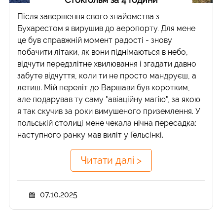
Після завершення свого знайомства з
Бухарестом я вирушив до аеропорту. Для мене
це був справжній момент радості - знову
побачити літаки, як вони піднімаються в небо,
відчути передзлітне хвилювання і згадати давно
забуте відчуття, коли ти не просто мандруєш, а
летиш. Мій переліт до Варшави був коротким,
але подарував ту саму "авіаційну магію", за якою
я так скучив за роки вимушеного приземлення. У
польській столиці мене чекала нічна пересадка:
наступного ранку мав виліт у Гельсінкі.
Читати далі >
07.10.2025