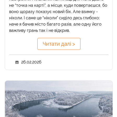
не “точка на карті”, а місце, куди повертаєшся, бо
воно щоразу показує новий бік. Але взимку -
ніколи. І саме це “ніколи” сиділо десь глибоко:
наче я бачив місто багато разів, але одну його
важливу грань так і не відкрив.
Читати далі >
26.02.2026