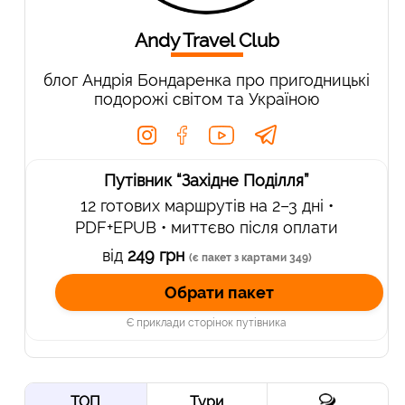
Andy Travel Club
блог Андрія Бондаренка про пригодницькі
подорожі світом та Україною
Путівник “Західне Поділля”
12 готових маршрутів на 2–3 дні •
PDF+EPUB • миттєво після оплати
від
249 грн
(є пакет з картами 349)
Обрати пакет
Є приклади сторінок путівника
ТОП
Тури