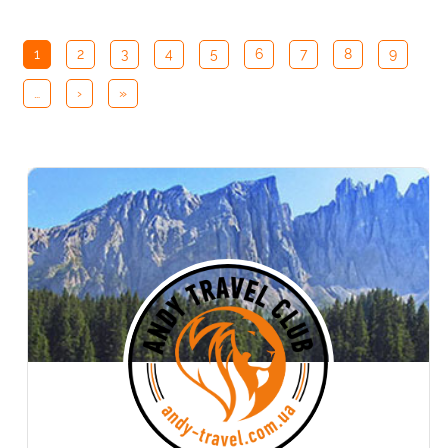
Сторінки
1
2
3
4
5
6
7
8
9
…
›
»