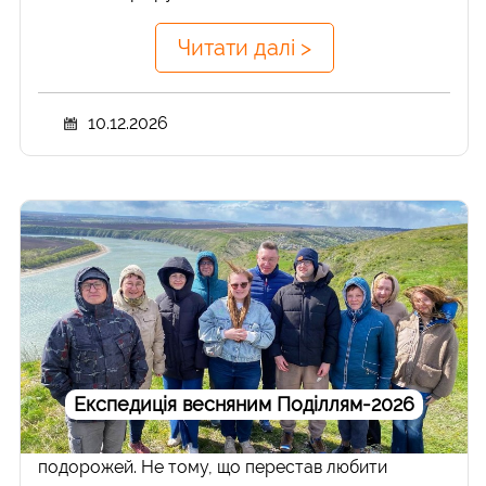
Читати далі >
10.12.2026
Експедиція весняним Поділлям-2026
Майже два роки я не робив авторських групових
подорожей. Не тому, що перестав любити