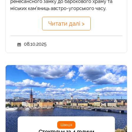
ренесансного замку до барокового храму та
міських кам’яниць австро-угорського часу.
Читати далі >
08.10.2025
Швеція
Стокгольм за 4 години