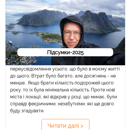
Підсумки-2025
Ще один складний рік, який став роком
переусвідомлення усього, що було в моєму житті
до цього. Втрат було багато, але досягнень - не
менше. Якщо брати кількість подорожей цього
року, то їх була мінімальна кількість. Проте нові
міста і локації, які відкрив у році, що минає, були
справді феєричними, незабутніми, які ще довго
буду згадувати.
Читати далі >