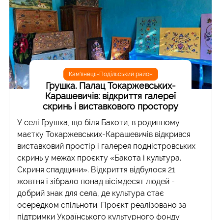
Кам'янець-Подільський район
Грушка. Палац Токаржевських-
Карашевичів: відкриття галереї
скринь і виставкового простору
У селі Грушка, що біля Бакоти, в родинному
маєтку Токаржевських-Карашевичів відкрився
виставковий простір і галерея подністровських
скринь у межах проєкту «Бакота і культура.
Скриня спадщини». Відкриття відбулося 21
жовтня і зібрало понад вісімдесят людей -
добрий знак для села, де культура стає
осередком спільноти. Проєкт реалізовано за
підтримки Українського культурного фонду.