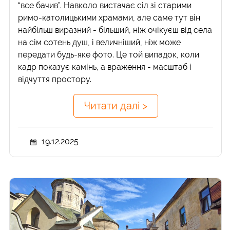
“все бачив”. Навколо вистачає сіл зі старими
римо-католицькими храмами, але саме тут він
найбільш виразний - більший, ніж очікуєш від села
на сім сотень душ, і величніший, ніж може
передати будь-яке фото. Це той випадок, коли
кадр показує камінь, а враження - масштаб і
відчуття простору.
Читати далі >
19.12.2025