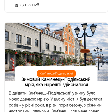
27.02.2026
Кам'янець-Подільський
Зимовий Кам’янець-Подільський:
мрія, яка нарешті здійснилася
Відвідати Кам’янець-Подільський узимку було
моєю давньою мрією. У цьому місті я був десятки
разів - у різні роки, в різні пори сезону, з різними
настроями і планами. Кам’янець для мене давно