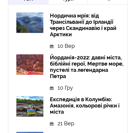
Нордична мрія: від
Трансільванії до Ірландії
через Скандинавію і край
Арктики
10 Вер
Йорданія-2022: давні міста,
біблійні герої, Мертве море,
пустелі та легендарна
Петра
10 Гру
Експедиція в Колумбію:
Амазонія, кольорові річки і
міста
21 Вер