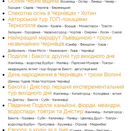
Осіння Чернігівщина
(Козелець - Остер - Лемеші - Чемер -
Городня - Седнів - Чернігів - Беремицьке)
Спекотна осінь в Чернівцях + Хотин
Авторський тур ТОП-локаціями
Тернопілля
(Окопи - Кривче - Борщів - Монастирок - Товсте -
Заліщики - Городенка - Червоногород - Чортків - Озеряни - Лосяч - Скала)
Найкращий маршрут Львівщиною + трохи
незвичайних Чернівців
(Самбір - Фельштин - Хирів -
Добромиль - Нове Місто - Ніжанковичі - Львів - Чернівці)
Поділля і Бакота: другий тур вихідного дня
(Кам'янець - водоспад Бурбун - Маліївці - Підлісний Мукарів - Товтри -
квадрацикли, яхтинг і sup-борди на Бакоті - дегустація вин)
День народження в Чернівцях + трохи Волині
(Дениші, Чуднів, Нова Чортория, Чернівці)
Бакота і Дністер: перший експерементальний
тур вихідного дня
(Кам'янець - Китайгород - Колодіївка - яхтинг
по Дністру - Бакота - Субіч - Калачківці)
Південне Поділля: каньйоні, фіорди, меандри,
водоспади, товтри та Дністер
(Кам'янець - Китайгород -
Бакота - Гораївка - Субіч - Калачківці - Панівці - Цвіклівці Другі - Товтри -
водоспад Бурбун - Притулівка - Кружківці - Отроків - Меджибіж)
Європа: 5 країн за 5 днів
(Сучава - Мілан - Бергамо -