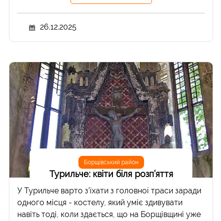
26.12.2025
Борщівський район
Турильче: квіти біля розп’яття
У Турильче варто з’їхати з головної траси заради
одного місця - костелу, який уміє здивувати
навіть тоді, коли здається, що на Борщівщині уже