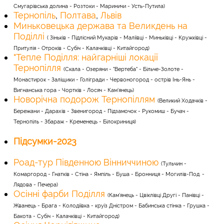
Смугарівська долина - Розтоки - Мариничи - Усть-Путила)
Тернопіль
,
Полтава
,
Львів
Миньковецька держава та Великдень на
Поділл
і
( Зіньків - Підлісний Мукарів - Маліївці - Миньківці - Кружківці -
Притулія - Отроків - Субіч - Калачківці - Китайгород)
"Тепле Поділля: найгарніші локації
Тернопілля
(Скала - Озеряни - "Вертеба" - Більче-Золоте -
Монастирок - Заліщики - Голігради - Червоногород - острів Інь-Янь -
Вигнанська гора - Чортків - Лосяч - Кам'янець)
Новорічна подорож Тернопіллям
(Великий Ходачків -
Бережани - Дарахів - Звенигород - Підзамочок - Рукомиш - Бучач -
Тернопіль - Збараж - Кременець - Білокриниця)
Підсумки-2023
Роад-тур Південною Вінниччиною
(Тульчин -
Комаргород - Гнатків - Стіна - Ямпіль - Буша - Бронниця - Могилів-Под. -
Лядова - Печера)
Осінні фарби Поділля
(Кам'янець - Цвіклівці Другі - Панівці -
Жванець - Брага - Колодіївка - круїз Дністром - Бабинська стінка - Грушка -
Бакота - Субіч - Калачківці - Китайгород)