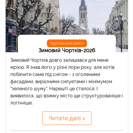
Чортківський район
Зимовий Чортків-2026
Зимовий Чортків довго залишався для мене
мрією. Я знав його у різні пори року, але хотів
побачити саме під снігом - з оголеними
фасадами, виразними силуетами і мінімумом
“зеленого шуму”. Нарешті це сталося. І
виявилося, що взимку місто ще структурованіше і
логічніше.
Читати далі >