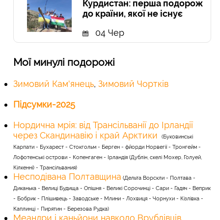
Курдистан: перша подорож
до країни, якої не існує
04 Чер
Мої минулі подорожі
Зимовий Кам'янець
,
Зимовий Чортків
Підсумки-2025
Нордична мрія: від Трансільванії до Ірландії
через Скандинавію і край Арктики
(Буковинські
Карпати - Бухарест - Стокгольм - Берген - фйорди Норвегії - Тронгейм -
Лофотенські острови - Копенгаген - Ірландія (Дублін, скелі Мохер, Голуей,
Кілкенні) - Трансільвания
)
Несподівана Полтавщина
(Дельта Ворскли - Полтава -
Диканька - Велиці Будища - Опішня - Великі Сорочинці - Сари - Гадяч - Веприк
- Бобрик - Плішивець - Заводське - Млини - Лохвиця - Чорнухи - Кізлівка -
Каплинці - Пирятин - Березова Рудка
)
Меандри і каньйони навколо Врублівців