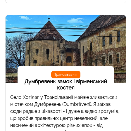
Трансільванія
Думбревень: замок і вірменський
костел
Село Хогілаг у Трансільванії майже зливається з
містечком Думбревень (Dumbrăveni). Я заїхав
сюди радше з цікавості - і дуже швидко зрозумів,
що зробив правильно: центр невеликий, але
насичений архітектурою різних епох - від