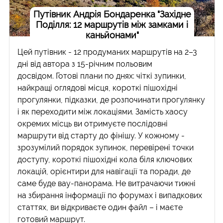
Путівник Андрія Бондаренка "Західне
Поділля: 12 маршрутів між замками і
каньйонами"
Цей путівник - 12 продуманих маршрутів на 2–3
дні від автора з 15-річним польовим
досвідом. Готові плани по днях: чіткі зупинки,
найкращі оглядові місця, короткі пішохідні
прогулянки, підказки, де розпочинати прогулянку
і як переходити між локаціями. Замість хаосу
окремих місць ви отримуєте послідовні
маршрути від старту до фінішу. У кожному -
зрозумілий порядок зупинок, перевірені точки
доступу, короткі пішохідні кола біля ключових
локацій, орієнтири для навігації та поради, де
саме буде вау-панорама. Не витрачаючи тижні
на збирання інформації по форумах і випадкових
статтях, ви відкриваєте один файл – і маєте
готовий маршрут.