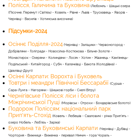
Полісся, Галичина та Буковина
(Любомль - Шацькі озера
(Пісочне, Перемут і Світязь) - Ковель - Рівне - Львів - Трускавець - Яворів -
Чернівці - Василів - Хотинська височина)
Підсумки-2024
Осіннє Поділля-2024
(Чернівці - Заліщики - Червоногород -
Добрівляни - Голігради - Новосілка-Костюкова - Більче-Золоте -
Монастирок - Озеряни - Колиндяни - Лосяч - Хотин - Жванець - Кам'янець-
Подільський - Китайгород - Субіч - Калачківці - Бакота (Колодіївка) -
Цвіклівці-Другі)
Осінні Карпати: Ворохта і Буковель
Товтри і меандри Північної Бессарабії
(Сурша -
Сара-Лунга - Нагоряни - Шишкові горби - Скелі Вітру)
Чернігівське Полісся: ліси і болота
Міжрічинської Пущі
(Морівськ - Отрохи - Бондарівське болото)
Подорож Поліссям: національний парк
Прип'ять-Стохід
(Ковель - Любешів - Сваловичі - річка Прип'ять -
озеро Нобель - Люб'язь - Заріка)
Буковина та Буковинські Карпати
(Чернівці - Дубівці -
Чортория - Вижниця - Виженка - перевал Німчич - гора Чораль -