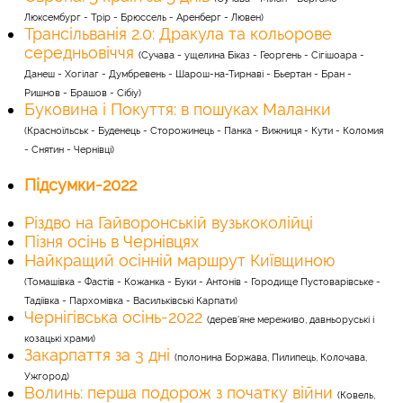
Люксембург - Трір - Брюссель - Аренберг - Лювен)
Трансільванія 2.0: Дракула та кольорове
середньовіччя
(Сучава - ущелина Біказ - Георгень - Сігішоара -
Данеш - Хогілаг - Думбревень - Шарош-на-Тирнаві - Бьертан - Бран -
Ришнов - Брашов - Сібіу)
Буковина і Покуття: в пошуках Маланки
(Красноїльськ - Буденець - Сторожинець - Панка - Вижниця - Кути - Коломия
- Снятин - Чернівці)
Підсумки-2022
Різдво на Гайворонській вузькоколійці
Пізня осінь в Чернівцях
Найкращий осінній маршрут Київщиною
(Томашівка - Фастів - Кожанка - Буки - Антонів - Городище Пустоварівське -
Тадіївка - Пархомівка - Васильківські Карпати)
Чернігівська осінь-2022
(дерев'яне мереживо, давньоруські і
козацькі храми)
Закарпаття за 3 дні
(полонина Боржава, Пилипець, Колочава,
Ужгород)
Волинь: перша подорож з початку війни
(Ковель,