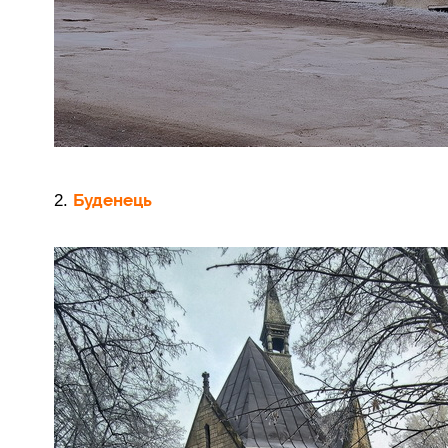
Буденець
2.