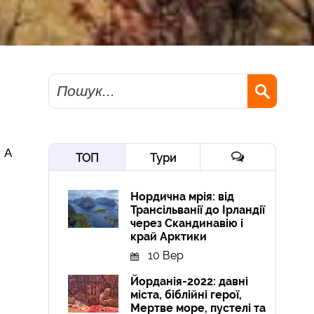
Пошук
. А
ТОП
Тури
Нордична мрія: від
Трансільванії до Ірландії
через Скандинавію і
край Арктики
10 Вер
Йорданія-2022: давні
міста, біблійні герої,
Мертве море, пустелі та