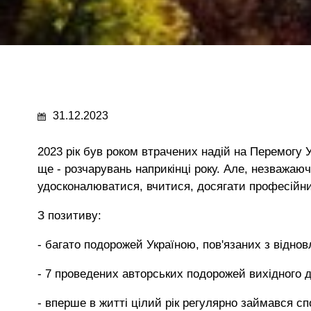
31.12.2023
2023 рік був роком втрачених надій на Перемогу У
ще - розчарувань наприкінці року. Але, незважаючи
удосконалюватися, вчитися, досягати професійни
З позитиву:
- багато подорожей Україною, пов'язаних з відно
- 7 проведених авторських подорожей вихідного д
- вперше в житті цілий рік регулярно займався сп