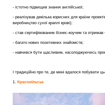
- істотно підвищив знання англійської;
- реалізував декілька корисних для країни проек
виробництво сухої краплі крові);
- став сертифікованим бізнес-коучем та отримав ч
- багато нових позитивних знайомств;
- навчився бути щасливим, насолоджуючись про
І традиційно про те, де мені вдалося побувати ць
Красноїльськ
1.