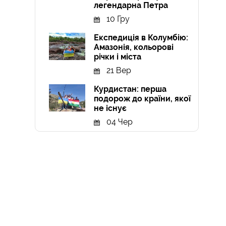
легендарна Петра
10 Гру
Експедиція в Колумбію:
Амазонія, кольорові
річки і міста
21 Вер
Курдистан: перша
подорож до країни, якої
не існує
04 Чер