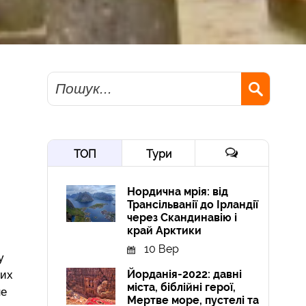
Пошук
ТОП
Тури
Нордична мрія: від
Трансільванії до Ірландії
через Скандинавію і
край Арктики
10 Вер
у
Йорданія-2022: давні
ших
міста, біблійні герої,
не
Мертве море, пустелі та