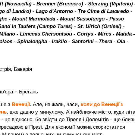
t (Novacella) - Brenner (Brennero) - Sterzing (Vipiteno) 
go di Landro) - Lago d'Antorno - Tre Cime di Lavaredo -
leghe - Mount Marmolada - Mount Sassolungo - Passo
and in Taufers (Campo Tures) - St. Ulrich (Ortisei) -
Milano - Limenas Chersonisou - Gortys - Mires - Matala -
laos - Spinalongha - Iraklio - Santorini - Thera - Oia -
трія, Баварія
в'єра + Бретань
Венеції
коли до Венеції з
іше з
. Але, на жаль, часи,
ень
, вже давно у минулому. А найближче місто, куди літ
- це відносно, бо звідти до Тіроля і Доломітів - ще близ
пересадкою в Празі. Для економії можна скористатися
 з Міланом) з польських чи румунських міст.