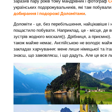
С
заразив пару років тому мандрівник і фотограф
українських подорожувальників, які там побували.
добирання і подорожі Доломітами
.
Доломіти - це, без перебільшення, найцікавіше і 
пощастило побувати. Наприклад, це - місце, де 
зустрів жодного москаля)). Дрібниця, а приємно)
також майже немає. Англійською не володіє майже
закладах харчування: мене лише німецької та італ
знаєш, що замовляєш, і що дадуть. Але це все л