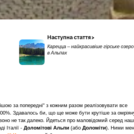
Наступна стаття
Карецца – найкрасивіше гірське озеро
в Альпах
ішою за попередні" з кожним разом реалізовувати все
 100%. Здавалось би, що ще може бути крутіше за омріян
 воно не так далеко. Йдеться про маловідомий серед на
ді Італії -
Доломітові Альпи
(або
Доломіти
). Ними ме