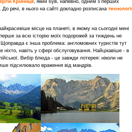
ергій Криниця
, який був, напевно, одним з перших
технологі
 До речі, в нього на сайті докладно розписана
найкрасивіше місце на планеті, в якому на сьогодні мені
вперше за всю історію моїх подорожей за тиждень не
. Щоправда є інша проблема: англомовних туристів тут
 ніхто, навіть у сфері обслуговування. Найцікавіше - в
ійської. Вибір блюда - це завжди лотерея: ніколи не
ише підсилювало враження від мандрів.