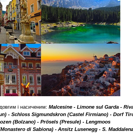
довгим і насиченим:
Malcesine - Limone sul Garda - Riv
un) - Schloss Sigmundskron (Castel Firmiano) - Dorf Tir
 Bozen (Bolzano) - Prösels (Presule) - Lengmoos
(Monastero di Sabiona) - Ansitz Lusenegg - S. Maddalen