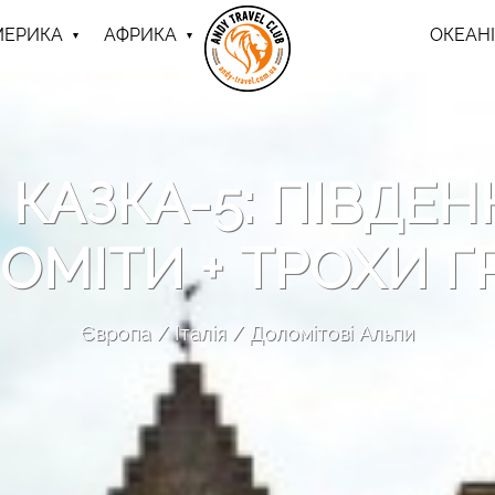
МЕРИКА
АФРИКА
ОКЕАНІ
КАЗКА-5: ПІВДЕН
ОМІТИ + ТРОХИ ГР
Європа
Італія
Доломітові Альпи