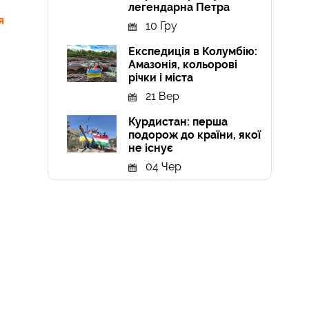
легендарна Петра
я
10 Гру
Експедиція в Колумбію:
Амазонія, кольорові
річки і міста
21 Вер
Курдистан: перша
подорож до країни, якої
не існує
04 Чер