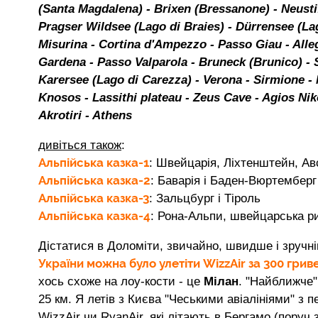
(Santa Magdalena) - Brixen (Bressanone) - Neustif
Pragser Wildsee (Lago di Braies) - Dürrensee (La
Misurina - Cortina d'Ampezzo - Passo Giau - Al
Gardena - Passo Valparola - Bruneck (Brunico) - S
Karersee (Lago di Carezza) - Verona - Sirmione - 
Knosos - Lassithi plateau - Zeus Cave - Agios Niko
Akrotiri - Athens
дивіться також
:
Альпійська казка-1
: Швейцарія, Ліхтенштейн, Авс
Альпійська казка-2
: Баварія і Баден-Вюртемберг
Альпійська казка-3
: Зальцбург і Тіроль
Альпійська казка-4
: Рона-Альпи, швейцарська ри
Дістатися в Доломіти, звичайно, швидше і зручн
України можна було улетіти WizzAir за 300 грив
хось схоже на лоу-кости - це
Мілан
. "Найближче" 
25 км. Я летів з Києва "Чеськими авіалініями" з 
WizzAir чи RyanAir, які літають в Бергамо (поруч