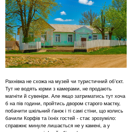
Рахнівка не схожа на музей чи туристичний об’єкт.
Тут не водять юрми з камерами, не продають
магніти й сувеніри. Але якщо затриматись тут хоча
б на пів години, пройтись двором старого маєтку,
побачити шкільний ґанок і ті самі стіни, що колись
бачили Корфів та їхніх гостей - стає зрозуміло:
справжнє минуле лишається не у камені, а у