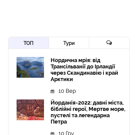
ТОП
Тури
Нордична мрія: від
Трансільванії до Ірландії
через Скандинавію і край
Арктики
10 Вер
Йорданія-2022: давні міста,
біблійні герої, Мертве море,
пустелі та легендарна
Петра
10 Гру