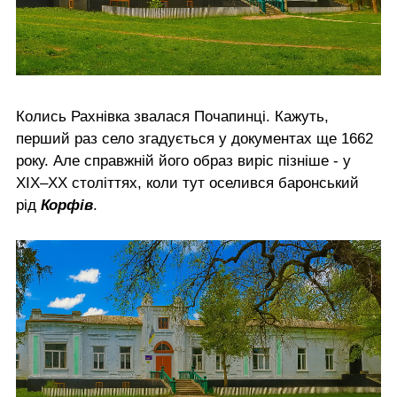
Колись Рахнівка звалася Почапинці. Кажуть,
перший раз село згадується у документах ще 1662
року. Але справжній його образ виріс пізніше - у
XIX–XX століттях, коли тут оселився баронський
рід
Корфів
.