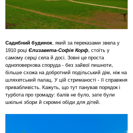
Садибний будинок
, який за переказами звела у
1910 році
Єлизавета-Софія Корф
, стоїть у
самому серці села й досі. Зовні це проста
одноповерхова споруда - без зайвої пишноти,
більше схожа на добротний подільський дім, ніж на
шляхетський палац. У цій стриманості - її справжня
привабливість. Кажуть, що тут панував порядок і
турбота про громаду: балів не було, зате були
шкільні збори й скромні обіди для дітей.