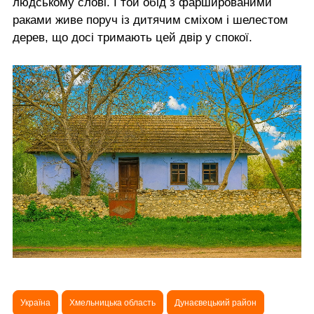
людському слові. І той обід з фаршированими
раками живе поруч із дитячим сміхом і шелестом
дерев, що досі тримають цей двір у спокої.
Україна
Хмельницька область
Дунаєвецький район