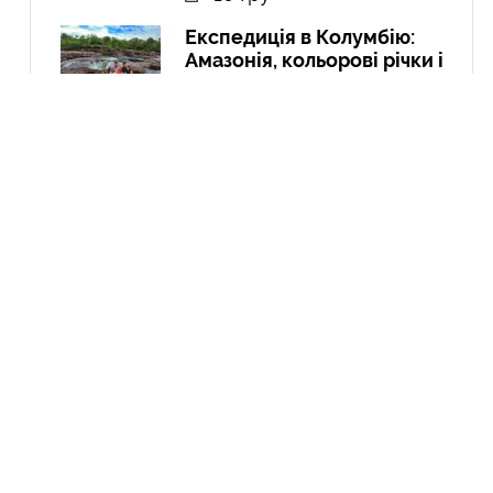
Експедиція в Колумбію:
Амазонія, кольорові річки і
міста
21 Вер
Курдистан: перша подорож
до країни, якої не існує
04 Чер