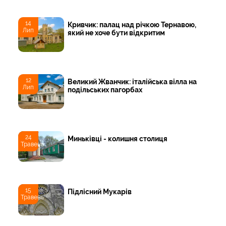
14
Кривчик: палац над річкою Тернавою,
Лип
який не хоче бути відкритим
12
Великий Жванчик: італійська вілла на
Лип
подільських пагорбах
24
Миньківці - колишня столиця
Травень
15
Підлісний Мукарів
Травень