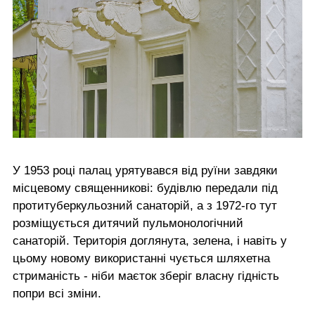
У 1953 році палац урятувався від руїни завдяки
місцевому священникові: будівлю передали під
протитуберкульозний санаторій, а з 1972-го тут
розміщується дитячий пульмонологічний
санаторій. Територія доглянута, зелена, і навіть у
цьому новому використанні чується шляхетна
стриманість - ніби маєток зберіг власну гідність
попри всі зміни.