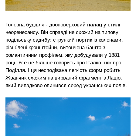
Головна будівля - двоповерховий
палац
у стилі
неоренесансу. Він справді не схожий на типову
подільську садибу: стрункий портик із колонами,
різьблені кронштейни, витончена башта з
романтичним профілем, яку добудували у 1881
році. Усе це більше говорить про Італію, ніж про
Поділля. І ця несподівана легкість форм робить
Жванчик схожим на вирваний фрагмент з Лаціо,
який випадково опинився серед українських полів.