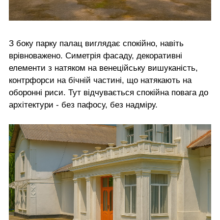
З боку парку палац виглядає спокійно, навіть
врівноважено. Симетрія фасаду, декоративні
елементи з натяком на венеційську вишуканість,
контрфорси на бічній частині, що натякають на
оборонні риси. Тут відчувається спокійна повага до
архітектури - без пафосу, без надміру.