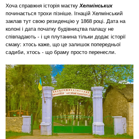
Хоча справжня історія маєтку
Хелмінських
починається трохи пізніше. Ігнацій Хелмінський
заклав тут свою резиденцію у 1868 році. Дата на
колоні і дата початку будівництва палацу не
співпадають - і ця плутанина тільки додає історії
смаку: хтось каже, що це залишок попередньої
садиби, хтось - що браму просто перенесли.