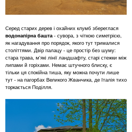
Серед старих дерев і охайних клумб збереглася
водонапірна башта
- сувора, з чіткою симетрією,
як нагадування про порядок, якого тут трималися
століттями. Двір палацу - це простір без шуму:
стара трава, м’які лінії ландшафту, старі стежки між
липами й горіхами. Немає штучного блиску, є
тільки ця спокійна тиша, яку можна почути лише
тут - на пагорбах Великого Жванчика, де Італія тихо
торкається Поділля.