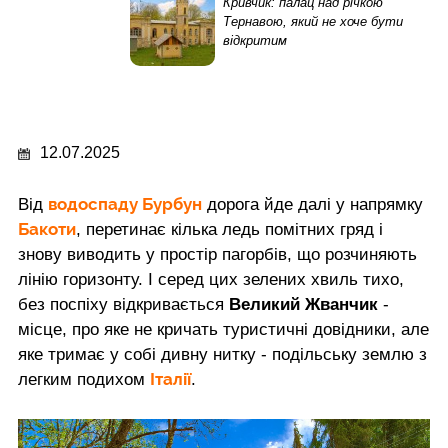
Кривчик: палац над річкою
Тернавою, який не хоче бути
відкритим
12.07.2025
водоспаду Бурбун
Від
дорога йде далі у напрямку
Бакоти
, перетинає кілька ледь помітних гряд і
знову виводить у простір пагорбів, що розчиняють
лінію горизонту. І серед цих зелених хвиль тихо,
без поспіху відкривається
Великий Жванчик
-
місце, про яке не кричать туристичні довідники, але
яке тримає у собі дивну нитку - подільську землю з
Італії
легким подихом
.