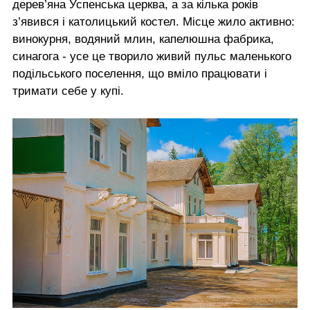
дерев’яна Успенська церква, а за кілька років
з’явився і католицький костел. Місце жило активно:
винокурня, водяний млин, капелюшна фабрика,
синагога - усе це творило живий пульс маленького
подільського поселення, що вміло працювати і
тримати себе у купі.