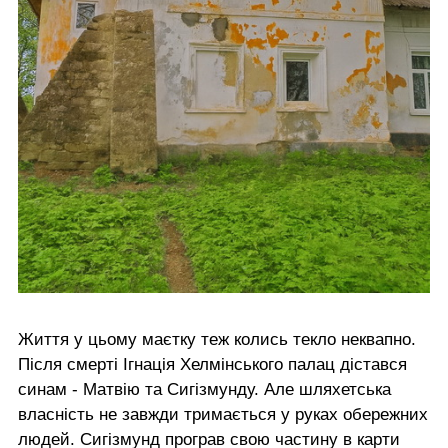
Життя у цьому маєтку теж колись текло неквапно.
Після смерті Ігнація Хелмінського палац дістався
синам - Матвію та Сигізмунду. Але шляхетська
власність не завжди тримається у руках обережних
людей. Сигізмунд програв свою частину в карти