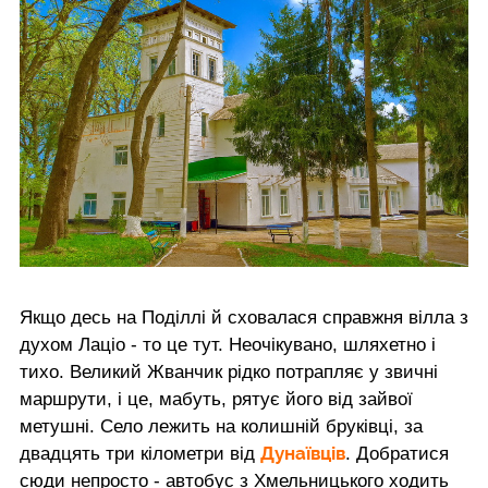
Якщо десь на Поділлі й сховалася справжня вілла з
духом Лаціо - то це тут. Неочікувано, шляхетно і
тихо. Великий Жванчик рідко потрапляє у звичні
маршрути, і це, мабуть, рятує його від зайвої
метушні. Село лежить на колишній бруківці, за
Дунаївців
двадцять три кілометри від
. Добратися
сюди непросто - автобус з Хмельницького ходить