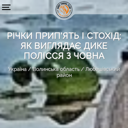
РІЧКИ ПРИП'ЯТЬ І СТОХІД:
ЯК ВИГЛЯДАЄ ДИКЕ
ПОЛІССЯ З ЧОВНА
Україна
Волинська область
Любешівський
район