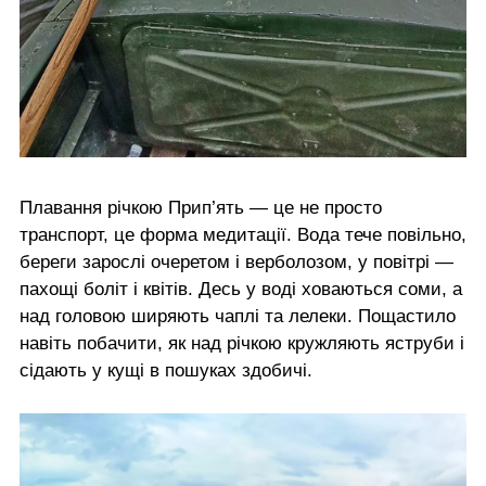
Плавання річкою Прип’ять — це не просто
транспорт, це форма медитації. Вода тече повільно,
береги зарослі очеретом і верболозом, у повітрі —
пахощі боліт і квітів. Десь у воді ховаються соми, а
над головою ширяють чаплі та лелеки. Пощастило
навіть побачити, як над річкою кружляють яструби і
сідають у кущі в пошуках здобичі.