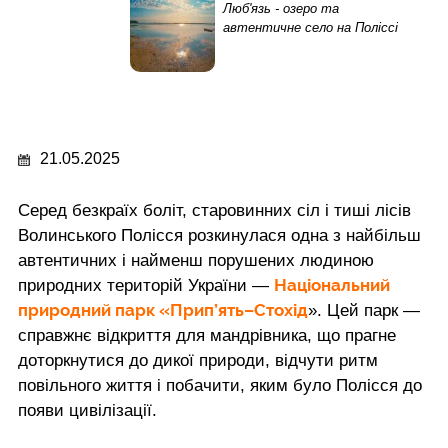
Люб'язь - озеро та
автентичне село на Поліссі
21.05.2025
Серед безкраїх боліт, старовинних сіл і тиші лісів
Волинського Полісся розкинулася одна з найбільш
автентичних і найменш порушених людиною
Національний
природних територій України —
природний парк «Прип’ять–Стохід
». Цей парк —
справжнє відкриття для мандрівника, що прагне
доторкнутися до дикої природи, відчути ритм
повільного життя і побачити, яким було Полісся до
появи цивілізації.