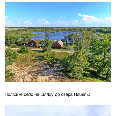
Поліське село на шляху до озера Нобель: