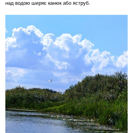
над водою ширяє канюк або яструб.