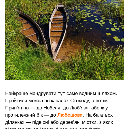
Найкраще мандрувати тут саме водним шляхом.
Пройтися можна по каналах Стоходу, а потім
Прип’яттю — до Нобеля, до Люб’язя, або ж у
Любешова
протилежний бік — до
. На багатьох
ділянках — підвісні або дерев’яні містки, з яких