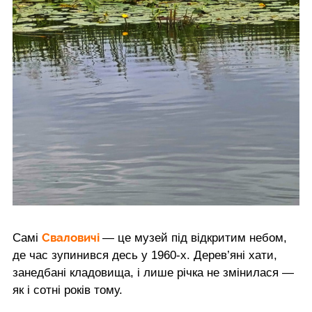
Сваловичі
Самі
— це музей під відкритим небом,
де час зупинився десь у 1960-х. Дерев’яні хати,
занедбані кладовища, і лише річка не змінилася —
як і сотні років тому.