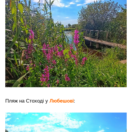
Любешові
Пляж на Стоході у
: