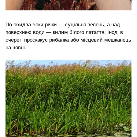
По обидва боки річки — суцільна зелень, а над
поверхнею води — килим білого латаття. Іноді в
очереті проскакує рибалка або місцевий мешканець
на човні.