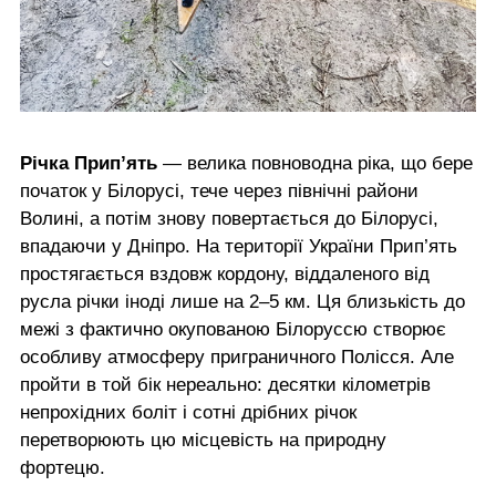
Річка Прип’ять
— велика повноводна ріка, що бере
початок у Білорусі, тече через північні райони
Волині, а потім знову повертається до Білорусі,
впадаючи у Дніпро. На території України Прип’ять
простягається вздовж кордону, віддаленого від
русла річки іноді лише на 2–5 км. Ця близькість до
межі з фактично окупованою Білоруссю створює
особливу атмосферу приграничного Полісся. Але
пройти в той бік нереально: десятки кілометрів
непрохідних боліт і сотні дрібних річок
перетворюють цю місцевість на природну
фортецю.