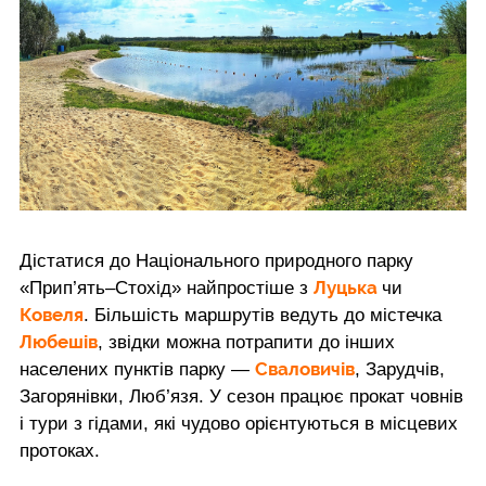
Дістатися до Національного природного парку
Луцька
«Прип’ять–Стохід» найпростіше з
чи
Ковеля
. Більшість маршрутів ведуть до містечка
Любешів
, звідки можна потрапити до інших
Сваловичів
населених пунктів парку —
, Зарудчів,
Загорянівки, Люб’язя. У сезон працює прокат човнів
і тури з гідами, які чудово орієнтуються в місцевих
протоках.