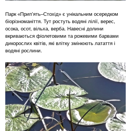
Парк «Прип’ять–Стохід» є унікальним осередком
біорізноманіття. Тут ростуть водяні лілії, верес,
осока, осот, вільха, верба. Навесні долини
вкриваються фіолетовими та рожевими барвами
дикорослих квітів, які влітку змінюють латаття і
водяні рослини.