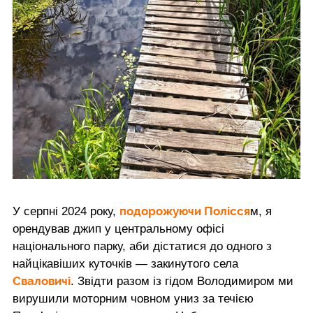
подорожуючи Полісся
У серпні 2024 року,
м, я
орендував джип у центральному офісі
національного парку, аби дістатися до одного з
найцікавіших куточків — закинутого села
Сваловичі
. Звідти разом із гідом Володимиром ми
вирушили моторним човном униз за течією