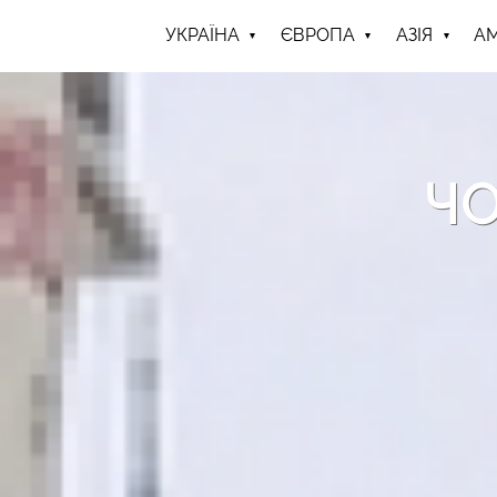
УКРАЇНА
ЄВРОПА
АЗІЯ
А
ЧО