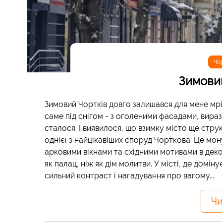
Чо
Зимови
Зимовий Чортків довго залишався для мене мріє
саме під снігом - з оголеними фасадами, вира
сталося. І виявилося, що взимку місто ще стру
однієї з найцікавіших споруд Чорткова. Це мо
арковими вікнами та східними мотивами в деко
як палац, ніж як дім молитви. У місті, де домі
сильний контраст і нагадування про вагому...
Чи