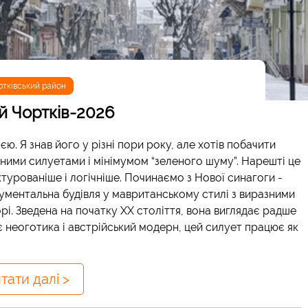
ртківський район
й Чортків-2026
ю. Я знав його у різні пори року, але хотів побачити
зними силуетами і мінімумом “зеленого шуму”. Нарешті це
ктурованіше і логічніше. Починаємо з Нової синагоги -
нументальна будівля у мавританському стилі з виразними
рі. Зведена на початку ХХ століття, вона виглядає радше
нує неоготика і австрійський модерн, цей силует працює як
тати далі >