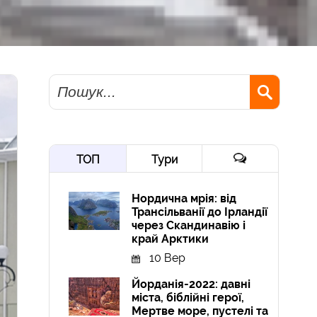
Пошук
ТОП
Тури
Нордична мрія: від
Трансільванії до Ірландії
через Скандинавію і
край Арктики
10 Вер
Йорданія-2022: давні
міста, біблійні герої,
Мертве море, пустелі та