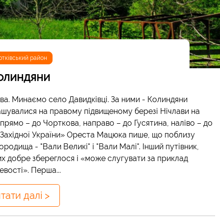
ртківський район
олиндяни
а. Минаємо село Давидківці. За ними - Колиндяни
зташувалися на правому підвищеному березі Нічлави на
 прямо – до Чорткова, направо – до Гусятина, наліво – до
 Західної України» Ореста Мацюка пише, що поблизу
одища - "Вали Великі" і "Вали Малі". Інший путівник,
них добре збереглося і «може слугувати за приклад
вості». Перша...
тати далі >