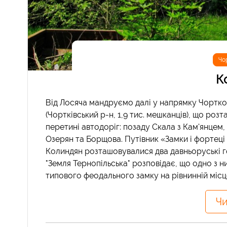
Чо
К
Від Лосяча мандруємо далі у напрямку Чортков
(Чортківський р-н, 1,9 тис. мешканців), що ро
перетині автодоріг: позаду Скала з Кам'янцем,
Озерян та Борщова. Путівник «Замки і фортеці
Колиндян розташовувалися два давньоруські гор
"Земля Тернопільська" розповідає, що одно з 
типового феодального замку на рівнинній місце
Чи