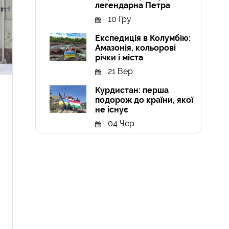
легендарна Петра
10 Гру
Експедиція в Колумбію:
Амазонія, кольорові
річки і міста
21 Вер
Курдистан: перша
подорож до країни, якої
не існує
04 Чер