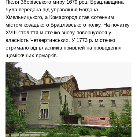
Після Зборівського миру 1679 році Брацлавщина
була передана під управління Богдана
Хмельницького, а Комаргород став сотенним
містом козацького Брацлавського полку. На початку
XVIII століття містечко знову повернулося у
власність Четвертинських. У 1773 р. містечко
отримало від власників привілей на проведення
щомісячних ярмарків.