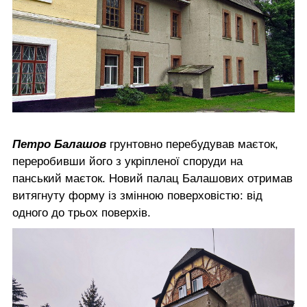
Петро Балашов
грунтовно перебудував маєток,
переробивши його з укріпленої споруди на
панський маєток. Новий палац Балашових отримав
витягнуту форму із змінною поверховістю: від
одного до трьох поверхів.