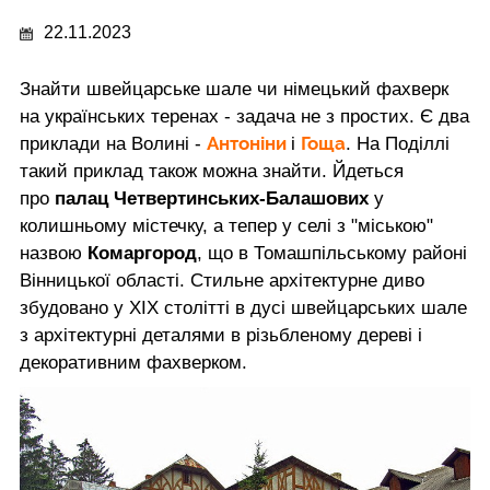
22.11.2023
Знайти швейцарське шале чи німецький фахверк
на українських теренах - задача не з простих. Є два
Антоніни
Гоща
приклади на Волині -
і
. На Поділлі
такий приклад також можна знайти. Йдеться
про
палац Четвертинських-Балашових
у
колишньому містечку, а тепер у селі з "міською"
назвою
Комаргород
, що в Томашпільському районі
Вінницької області. Стильне архітектурне диво
збудовано у ХІХ столітті в дусі швейцарських шале
з архітектурні деталями в різьбленому дереві і
декоративним фахверком.