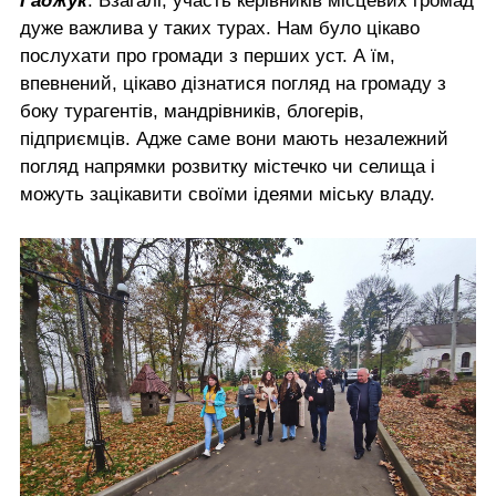
Гаджук
. Взагалі, участь керівників місцевих громад
дуже важлива у таких турах. Нам було цікаво
послухати про громади з перших уст. А їм,
впевнений, цікаво дізнатися погляд на громаду з
боку турагентів, мандрівників, блогерів,
підприємців. Адже саме вони мають незалежний
погляд напрямки розвитку містечко чи селища і
можуть зацікавити своїми ідеями міську владу.