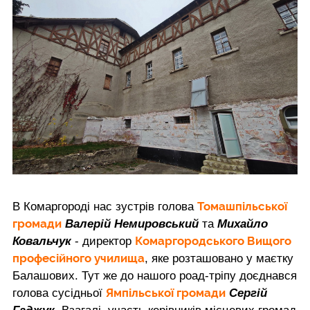
Томашпільської
В Комаргороді нас зустрів голова
громади
Валерій Немировський
та
Михайло
Комаргородського Вищого
Ковальчук
- директор
професійного училища
, яке розташовано у маєтку
Балашових. Тут же до нашого роад-тріпу доєднався
Ямпільської громади
голова сусідньої
Сергій