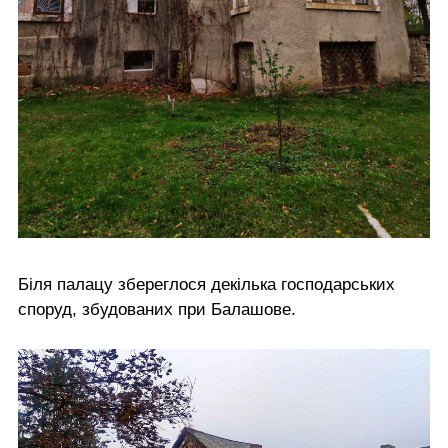
Біля палацу збереглося декілька господарських
споруд, збудованих при Балашове.