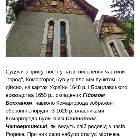
Судячи з присутності у назві поселення частини
"город", Комаргород був укріпленим пунктом. І
дійсно, на картах України 1648 р. і Брацлавського
воєводства 1650 р., складених
Гійомом
Бопланом
, навколо Комаргорода зображені
оборонні споруди. З 1626 р. власниками
Комаргорода були князі
Святополк-
Четвертинські
, які ведуть свій родовід з часів
Рюрика. При них село набуло статус містечка.