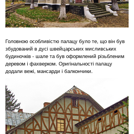
Головною особливістю палацу було те, що він був
збудований в дусі швейцарських мисливських
будиночків - шале та був оформлений різьбленим
деревом і фахверком. Оригінальності палацу
додали вежі, мансарди і балкончики.