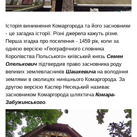
Історія виникнення Комаргорода та його засновники
- це загадка історії. Різні джерела кажуть різне.
Перша згадка про поселення - 1459 рік, коли за
однією версією «Географічного словника
Королівства Польського» київський князь
Семен
Олелькович
підтвердив право засновника роду
великих землевласників
Шашкевича
на володіння
землями в околицях нинішнього Комаргорода. За
другою версією Каспер Несецький називає
засновником Комаргорода шляхтича
Комара-
Забужинського
.