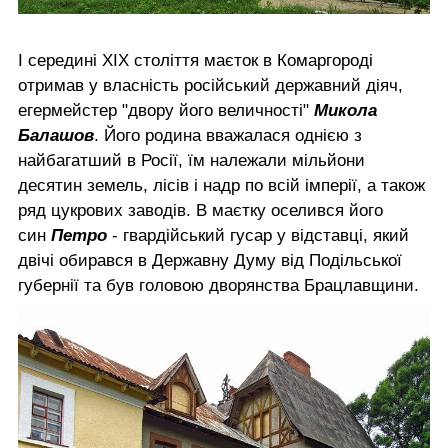
І середині ХІХ століття маєток в Комаргороді
отримав у власність російський державний діяч,
егермейстер "двору його величності"
Микола
Балашов
. Його родина вважалася однією з
найбагатший в Росії, їм належали мільйони
десятин земель, лісів і надр по всій імперії, а також
ряд цукрових заводів. В маєтку оселився його
син
Петро
- гвардійський гусар у відставці, який
двічі обирався в Державну Думу від Подільської
губернії та був головою дворянства Брацлавщини.