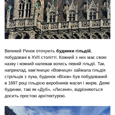
Великий Ринок оточують
будинки гільдій
,
побудовані в XVII столітті. Кожний з них має свою
назву і кожний належав колись певній гільдії. Так,
наприклад, кам’яницю «Вовчиця» займала гільдія
стрільців з лука, будинок «Візок» був побудований
в 1697 році гільдією виробників масел і жирів. Деякі
будинки, такі як «Дуб», «Лисеня», відрізняються
досить простою архітектурою.