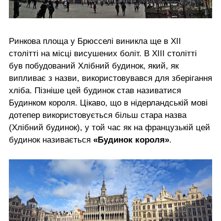
Ринкова площа у Брюсселі виникла ще в XII
столітті на місці висушених боліт. В XIII столітті
був побудований Хлібний будинок, який, як
випливає з назви, використовувався для зберігання
хліба. Пізніше цей будинок став називатися
Будинком короля. Цікаво, що в нідерландській мові
дотепер використовується більш стара назва
(Хлібний будинок), у той час як на французькій цей
будинок називається
«Будинок короля»
.