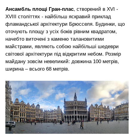
Ансамбль площі Гран-плас
, створений в XVI -
XVIII століттях - найбільш яскравий приклад
фламандської архітектури Брюсселя. Будинки, що
оточують площу з усіх боків рівним квадратом,
начебто виточені з каменю талановитими
майстрами, являють собою найбільші шедеври
світової архітектури під відкритим небом. Розмір
майдану зовсім невеликий: довжина 100 метрів,
ширина – всього 68 метрів.