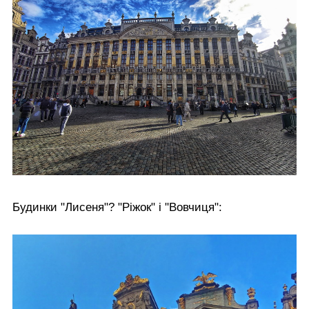
Будинки "Лисеня"? "Ріжок" і "Вовчиця":