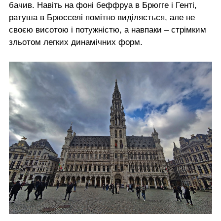
бачив. Навіть на фоні беффруа в Брюгге і Генті,
ратуша в Брюсселі помітно виділяється, але не
своєю висотою і потужністю, а навпаки – стрімким
зльотом легких динамічних форм.