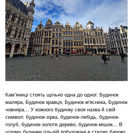
Кам’яниці стоять щільно одна до одної: Будинок
маляра, Будинок кравця, Будинок м'ясника, Будинок
човняра… У кожного будинку своя назва й свій
символ: будинок-зірка, будинок-лебідь, будинок-
голуб, будинок-золоте дерево, будинок-мішок… В
цілому будинки гільдій побудовані в стилях бароко