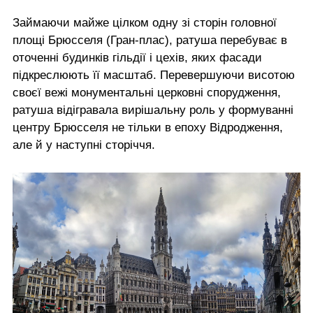
Займаючи майже цілком одну зі сторін головної
площі Брюсселя (Гран-плас), ратуша перебуває в
оточенні будинків гільдії і цехів, яких фасади
підкреслюють її масштаб. Перевершуючи висотою
своєї вежі монументальні церковні спорудження,
ратуша відігравала вирішальну роль у формуванні
центру Брюсселя не тільки в епоху Відродження,
але й у наступні сторіччя.