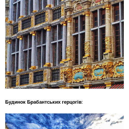
Будинок Брабантських герцогів
: