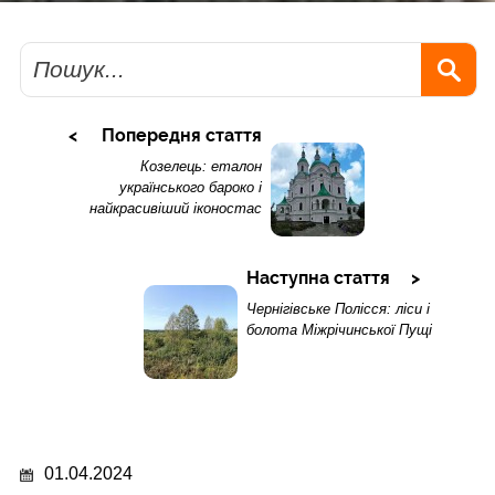
Пошук
Попередня стаття
Козелець: еталон
українського бароко і
найкрасивіший іконостас
Наступна стаття
Чернігівське Полісся: ліси і
болота Міжрічинської Пущі
01.04.2024