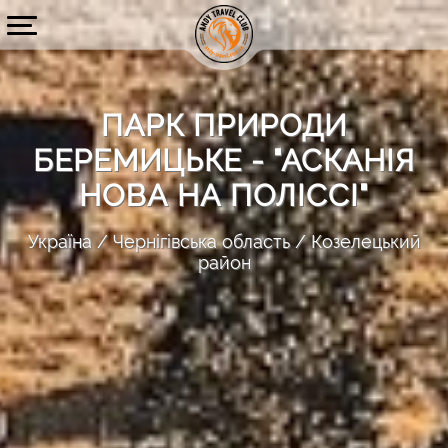
ПАРК ПРИРОДИ
БЕРЕМИЦЬКЕ - "АСКАНІЯ
НОВА НА ПОЛІССІ"
Україна
Чернігівська область
Козелецький
район