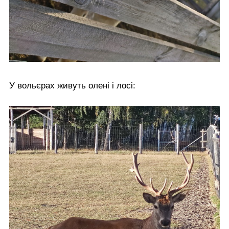
У вольєрах живуть олені і лосі: