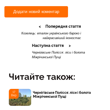
Додати новий коментар
Попередня стаття
Козелець: еталон українського бароко і
найкрасивіший іконостас
Наступна стаття
Чернігівське Полісся: ліси і болота
Міжрічинської Пущі
Читайте також:
17
Чернігівське Полісся: ліси і болота
Вер
Міжрічинської Пущі