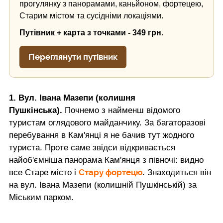
прогулянку з панорамами, каньйоном, фортецею,
Старим містом та сусідніми локаціями.
Путівник + карта з точками - 349 грн.
Переглянути путівник
1. Вул. Івана Мазепи (колишня
Пушкінська).
Почнемо з найменш відомого
туристам оглядового майданчику. За багаторазові
перебування в Кам'янці я не бачив тут жодного
туриста. Проте саме звідси відкривається
найоб'ємніша панорама Кам'янця з півночі: видно
Стару фортецю
все Старе місто і
. Знаходиться він
на вул. Івана Мазепи (колишній Пушкінській) за
Міським парком.