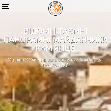
ВІДОМІ І ТАЄМНІ
ПАНОРАМНІ МАЙДАНЧИКИ
КАМ'ЯНЦЯ
Україна
Хмельницька область
Кам'янець-
Подільський