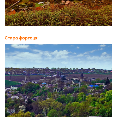
Стара фортеця
: