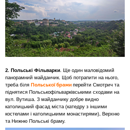
2. Польські Фільварки
. Ще один маловідомий
панорамний майданчик. Щоб потрапити на нього,
Польської брами
треба біля
перейти Смотрич та
піднятися Польськофільварківськими сходами на
вул. Вутиша. З майданчику добре видно
католицький фасад міста (катедру з іншими
костелами і католицькими монастирями), Верхню
та Нижню Польські браму.