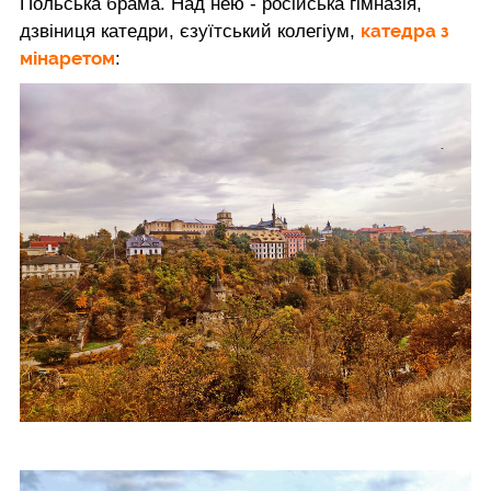
Польська брама. Над нею - російська гімназія,
катедра з
дзвіниця катедри, єзуїтський колегіум,
мінаретом
: