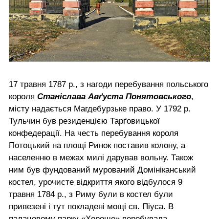
17 травня 1787 р., з нагоди перебування польського
короля
Станіслава Авґуста Понятовського
,
місту надається Магдебурзьке право. У 1792 р.
Тульчин був резиденцією Тарґовицької
конфедерації. На честь перебування короля
Потоцький на площі Ринок поставив колону, а
населенню в межах милі дарував вольну. Також
ним був фундований мурований Домініканський
костел, урочисте відкриття якого відбулося 9
травня 1784 р., з Риму були в костел були
привезені і тут покладені мощі св. Піуса. В
палацовому парку «Хороше» перебувала