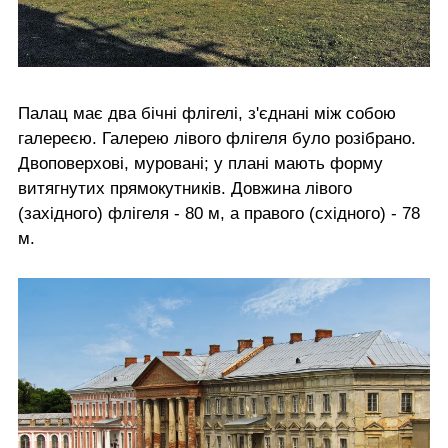
Палац має два бічні флігелі, з'єднані між собою
галереєю. Галерею лівого флігеля було розібрано.
Двоповерхові, муровані; у плані мають форму
витягнутих прямокутників. Довжина лівого
(західного) флігеля - 80 м, а правого (східного) - 78
м.