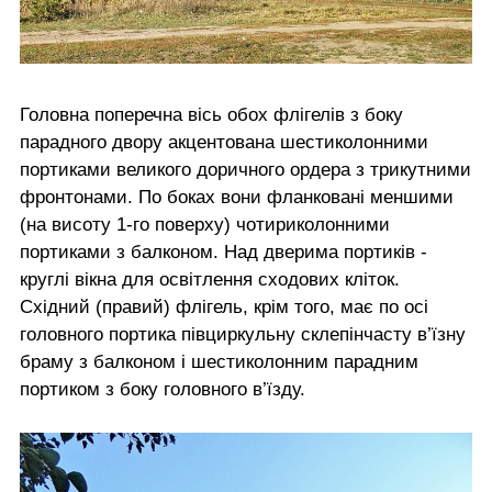
Головна поперечна вісь обох флігелів з боку
парадного двору акцентована шестиколонними
портиками великого доричного ордера з трикутними
фронтонами. По боках вони фланковані меншими
(на висоту 1-го поверху) чотириколонними
портиками з балконом. Над дверима портиків -
круглі вікна для освітлення сходових кліток.
Східний (правий) флігель, крім того, має по осі
головного портика півциркульну склепінчасту в’їзну
браму з балконом і шестиколонним парадним
портиком з боку головного в’їзду.