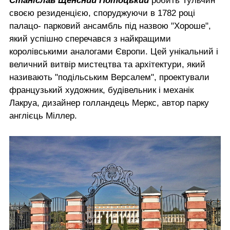
Станіслав Щенсний Потоцький
робить Тульчин
своєю резиденцією, споруджуючи в 1782 році
палацо- парковий ансамбль під назвою "Хороше",
який успішно сперечався з найкращими
королівськими аналогами Європи. Цей унікальний і
величний витвір мистецтва та архітектури, який
називають "подільським Версалем", проектували
французький художник, будівельник і механік
Лакруа, дизайнер голландець Меркс, автор парку
англієць Міллер.