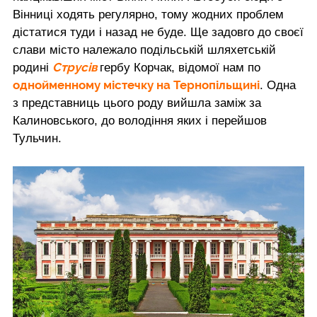
Вінниці ходять регулярно, тому жодних проблем
дістатися туди і назад не буде. Ще задовго до своєї
слави місто належало подільській шляхетській
Струсів
родині
гербу Корчак, відомої нам по
однойменному містечку на Тернопільщині
. Одна
з представниць цього роду вийшла заміж за
Калиновського, до володіння яких і перейшов
Тульчин.