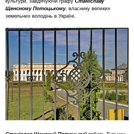
культури, завдячуючи графу
Станіславу
Щенсному Потоцькому
, власнику великих
земельних володінь в Україні.