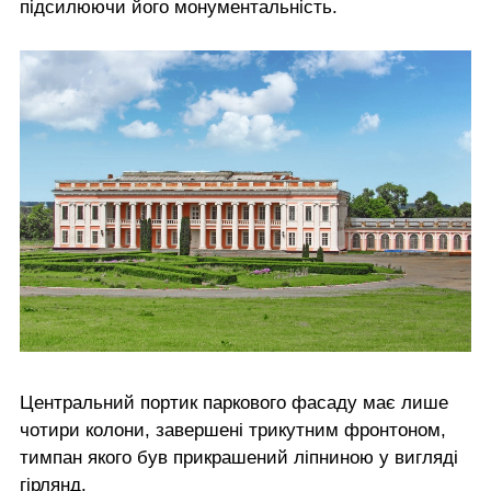
підсилюючи його монументальність.
Центральний портик паркового фасаду має лише
чотири колони, завершені трикутним фронтоном,
тимпан якого був прикрашений ліпниною у вигляді
гірлянд.