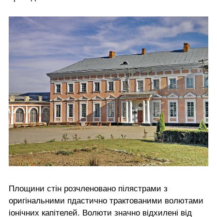
Площини стін розчленовано пілястрами з
оригінальними пдастично трактованими волютами
іонічних капітелей. Волюти значно відхилені від