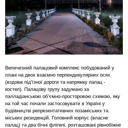
Величезний палацовий комплекс побудований у
плані на двох взаємно перпендикулярних осях
(вздовж під’їзної дороги та напрямку палац -
костел). Палацову групу задумано за
палладіанською об’ємно-просторовою схемою, яку
на той час почали застосовувати в Україні у
будівництві репрезентативних позаміських та
міських резиденцій. Головний корпус (власне
палац) та два бічні флігелі, розташовані рівнобіжне