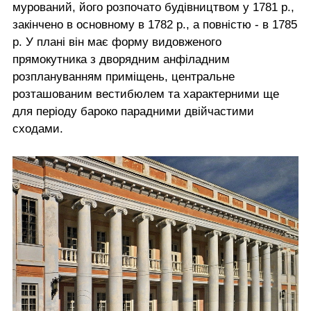
мурований, його розпочато будівництвом у 1781 р.,
закінчено в основному в 1782 р., а повністю - в 1785
р. У плані він має форму видовженого
прямокутника з дворядним анфіладним
розплануванням приміщень, центральне
розташованим вестибюлем та характерними ще
для періоду бароко парадними двійчастими
сходами.