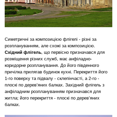
Симетричні за композицією флігелі - різні за
розплануванням, але схожі за композицією.
Східний флігель
, що первісно призначався для
розміщення різних служб, має анфіладно-
коридорне розпланування. До його південного
причілка прилягав будинок кухні. Перекриття його
1-го поверху та підвалу - склепінчасті, а 2-го -
плоскі по дерев’яних балках. Західний флігель з
анфіладним розплануванням призначався для
житла; його перекриття - плоскі по дерев’яних
балках.