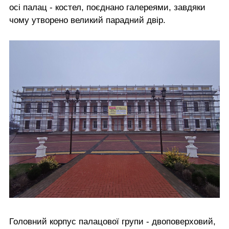
осі палац - костел, поєднано галереями, завдяки
чому утворено великий парадний двір.
Головний корпус палацової групи - двоповерховий,