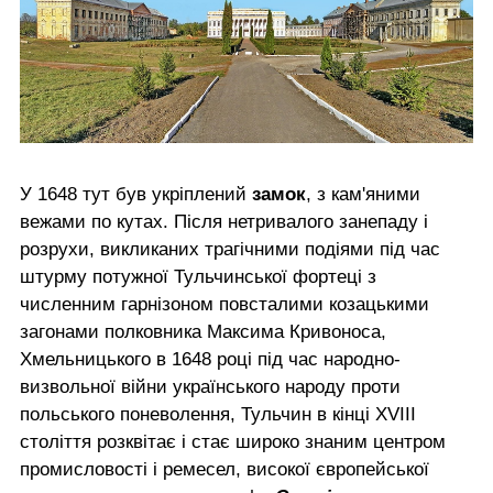
У 1648 тут був укріплений
замок
, з кам'яними
вежами по кутах. Після нетривалого занепаду і
розрухи, викликаних трагічними подіями під час
штурму потужної Тульчинської фортеці з
численним гарнізоном повсталими козацькими
загонами полковника Максима Кривоноса,
Хмельницького в 1648 році під час народно-
визвольної війни українського народу проти
польського поневолення, Тульчин в кінці XVIII
століття розквітає і стає широко знаним центром
промисловості і ремесел, високої європейської