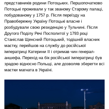
представників родини Потоцьких. Першопочатково
Потоцькі проживали у так званому Старому палаці,
побудованому у 1757 р. Після переїзду на
Правобережну Україну Потоцькі власне і
розбудували свою резиденцію у Тульчині. Після
Другого Поділу Речі Посполитої у 1793 році
Станіслав Щенсний Потоцький, тодішній власник
маєтку, перейшов на службу до російської
імператриці Катерини ІІ і отримав чин генерал-
аншефа. Перехід на бік російської імператриці був
зрадою відносно Польщі, але дозволяв зберегти всі
маєтки магната в Україні.