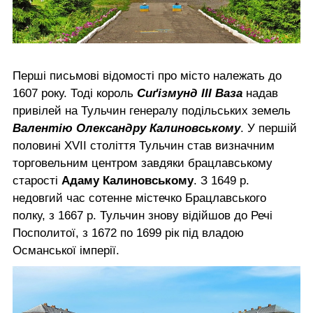
Перші письмові відомості про місто належать до
1607 року. Тоді король
Сиґізмунд ІІІ Ваза
надав
привілей на Тульчин генералу подільських земель
Валентію Олександру Калиновському
. У першій
половині XVII століття Тульчин став визначним
торговельним центром завдяки брацлавському
старості
Адаму Калиновському
. З 1649 р.
недовгий час сотенне містечко Брацлавського
полку, з 1667 р. Тульчин знову відійшов до Речі
Посполитої, з 1672 по 1699 рік під владою
Османської імперії.