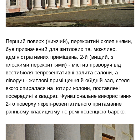
Перший поверх (нижчий), перекритий склепіннями,
був призначений для житлових та, можливо,
адміністративних приміщень, 2-й (вищий, з
плоскими перекриттями) - містив праворуч від
вестибюля репрезентативні залита салони, а
ліворуч - житлові приміщення й обідній зал, стеля
якого спиралася на чотири колони, поставлені
посередині в квадрат. Функціональне використання
2-го поверху якреп-резентативного притаманне
ранньому класицизму і є ремінісценцією бароко.