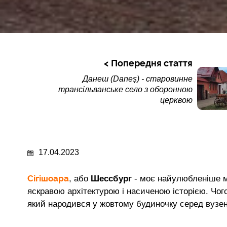
Попередня стаття
Данеш (Daneș) - старовинне
трансільванське село з оборонною
церквою
17.04.2023
Сігішоара
, або
Шессбург
- моє найулюбленіше 
яскравою архітектурою і насиченою історією. Чог
який народився у жовтому будиночку серед вузен