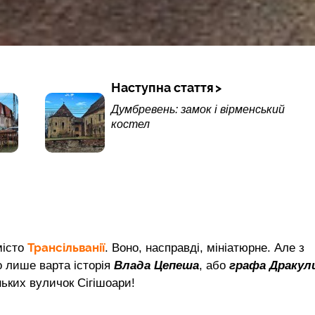
Наступна стаття
Думбревень: замок і вірменський
костел
Трансільванії
місто
. Воно, насправді, мініатюрне. Але з
о лише варта історія
Влада Цепеша
, або
графа Дракул
ьких вуличок Сігішоари!