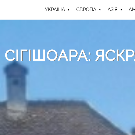
УКРАЇНА
ЄВРОПА
АЗІЯ
А
СІГІШОАРА: ЯСК