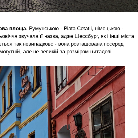
ова площа.
Румунською - Piata Cetatii, німецькою -
овіччя звучала її назва, адже Шессбург, як і інші міста
ється так невипадково - вона розташована посеред
могутній, але не великій за розміром цитаделі.