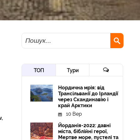
Пошук
ТОП
Тури
Нордична мрія: від
Трансільванії до Ірландії
через Скандинавію і
край Арктики
10 Вер
и
,
Йорданія-2022: давні
міста, біблійні герої,
Мертве море, пустелі та