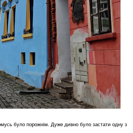
 чомусь було порожнім. Дуже дивно було застати одну з