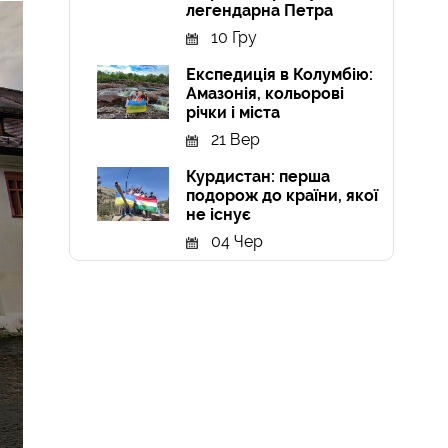
легендарна Петра
10 Гру
Експедиція в Колумбію:
Амазонія, кольорові
річки і міста
21 Вер
Курдистан: перша
подорож до країни, якої
не існує
04 Чер