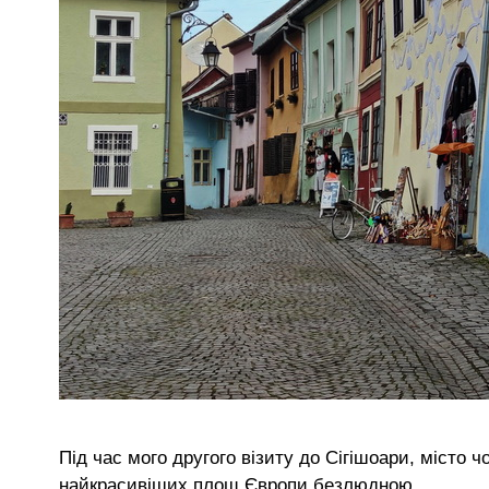
Під час мого другого візиту до Сігішоари, місто
найкрасивіших площ Європи безлюдною.