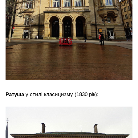
Ратуша
у стилі класицизму (1830 рік):