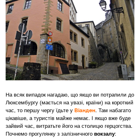
На всяк випадок нагадаю, що якщо ви потрапили до
Люксембургу (мається на увазі, країни) на короткий
Віанден
час, то першу чергу їдьте у
. Там набагато
цікавіше, а туристів майже немає. І якщо вже буде
зайвий час, витратьте його на столицю герцогства.
Почнемо прогулянку з залізничного
вокзалу
: