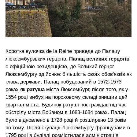
Коротка вулочка de la Reine приведе до Палацу
люксембурзьких герцогів.
Палац великих герцогів
є офіційною резиденцією, де Великий герцог
Люксембургу здійснює більшість своїх обов'язків як
глава держави. Палац побудований в 1572-1573
роках як
ратуша
міста Люксембург, після того, як у
1554 році вибух на пороховому складі знищив цей
квартал міста. Будинок ратуші постраждав під час
обстрілу міста Вобаном в 1683-1684 роках. Палац
було відновлено в 1728 році й розширено 13 років
по тому. Після окупації Люксембургу французами в
1795 році в будівлі розмістилася адміністрація