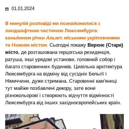
01.01.2024
В минулій розповіді ми познайомилися з
ландшафтною частиною
Люксембурга
:
каньйоном річки
Альзет
, міськими укріпленнями
та Нижнім містом.
Сьогодні покажу
Верхнє (Старе)
місто
, де розташована герцогська резиденція,
ратуша, інші урядові установи, головний собор і
багато старовинних будинків. Цивільна архітектура
Люксембурга на відміну від сусідніх Бельгії і
Німеччини, дуже стримана. Старовинні кам'яниці
тут майже позбавлені декору, зате вони
різнокольорові і створюють відчуття відмінності
Люксембурга від інших західноєвропейських країн.