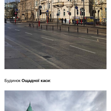
Будинок
Ощадної каси
: