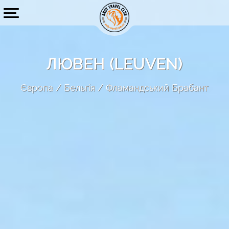
ЛЮВЕН (LEUVEN)
Європа
Бельгія
Фламандський Брабант