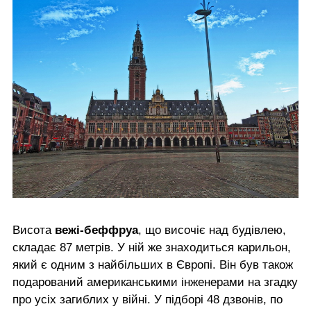
Висота
вежі-беффруа
, що височіє над будівлею,
складає 87 метрів. У ній же знаходиться карильон,
який є одним з найбільших в Європі. Він був також
подарований американськими інженерами на згадку
про усіх загиблих у війні. У підборі 48 дзвонів, по