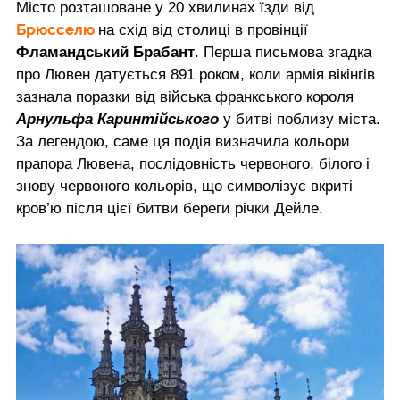
Місто розташоване у 20 хвилинах їзди від
Брюсселю
на схід від столиці в провінції
Фламандський Брабант
. Перша письмова згадка
про Лювен датується 891 роком, коли армія вікінгів
зазнала поразки від війська франкського короля
Арнульфа Каринтійського
у битві поблизу міста.
За легендою, саме ця подія визначила кольори
прапора Лювена, послідовність червоного, білого і
знову червоного кольорів, що символізує вкриті
кров’ю після цієї битви береги річки Дейле.