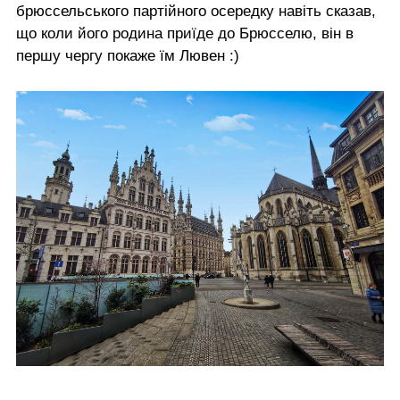
брюссельського партійного осередку навіть сказав,
що коли його родина приїде до Брюсселю, він в
першу чергу покаже їм Лювен :)