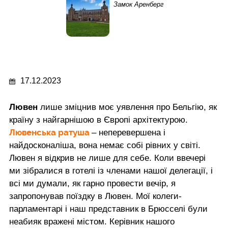
Замок Аренберг
17.12.2023
Лювен
лише зміцнив моє уявлення про Бельгію, як
країну з найгарнішою в Європі архітектурою.
Лювенська ратуша
– неперевершена і
найдосконаліша, вона немає собі рівних у світі.
Лювен я відкрив не лише для себе. Коли ввечері
ми зібралися в готелі із членами нашої делегації, і
всі ми думали, як гарно провести вечір, я
запропонував поїздку в Лювен. Мої колеги-
парламентарі і наш представник в Брюсселі були
неабияк вражені містом. Керівник нашого