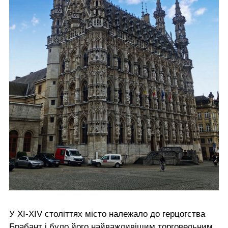
У XI-XIV століттях місто належало до герцогства
Брабант і було його найважливішим торговельним