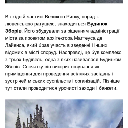
В східній частині Великого Ринку, поряд з
лювенською ратушею, знаходиться
Будинок
Зборів
. Його збудували за рішенням адміністрації
міста за проектом архітектора Маттеуса де
Лайенса, який брав участь в зведенні і інших
відомих в місті споруд. Насправді, це був комплекс
з трьох будівель, одна з яких називалася Будинком
Зборів. Спочатку він використовувався як
приміщення для проведення всіляких засідань і
зустрічей міських суспільств і організацій. Пізніше
тут стали проводитися урочисті заходи і банкети.