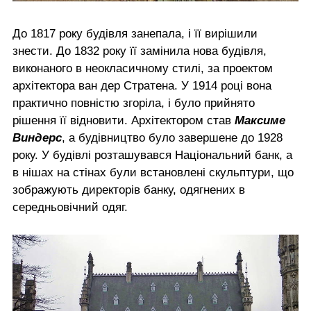
До 1817 року будівля занепала, і її вирішили
знести. До 1832 року її замінила нова будівля,
виконаного в неокласичному стилі, за проектом
архітектора ван дер Стратена. У 1914 році вона
практично повністю згоріла, і було прийнято
рішення її відновити. Архітектором став
Максиме
Виндерс
, а будівництво було завершене до 1928
року. У будівлі розташувався Національний банк, а
в нішах на стінах були встановлені скульптури, що
зображують директорів банку, одягнених в
середньовічний одяг.