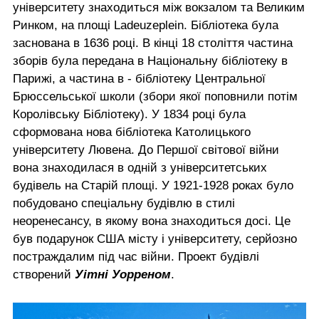
університету знаходиться між вокзалом та Великим
Ринком, на площі Ladeuzeplein. Бібліотека була
заснована в 1636 році. В кінці 18 століття частина
зборів була передана в Національну бібліотеку в
Парижі, а частина в - бібліотеку Центральної
Брюссельської школи (збори якої поповнили потім
Королівську Бібліотеку). У 1834 році була
сформована нова бібліотека Католицького
університету Лювена. До Першої світової війни
вона знаходилася в одній з університетських
будівель на Старій площі. У 1921-1928 роках було
побудовано спеціальну будівлю в стилі
неоренесансу, в якому вона знаходиться досі. Це
був подарунок США місту і університету, серйозно
постраждалим під час війни. Проект будівлі
створений
Уітні Уорреном
.