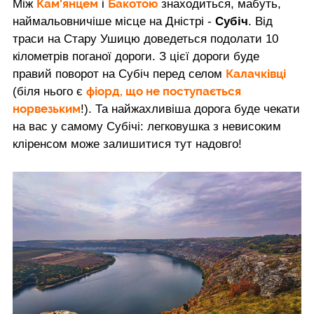
Кам'янцем
Бакотою
Між
і
знаходиться, мабуть,
наймальовничіше місце на Дністрі -
Субіч
. Від
траси на Стару Ушицю доведеться подолати 10
кілометрів поганої дороги. З цієї дороги буде
Калачківці
правий поворот на Субіч перед селом
фіорд, що не поступається
(біля нього є
норвезьким
!). Та найжахливіша дорога буде чекати
на вас у самому Субічі: легковушка з невисоким
кліренсом може залишитися тут надовго!