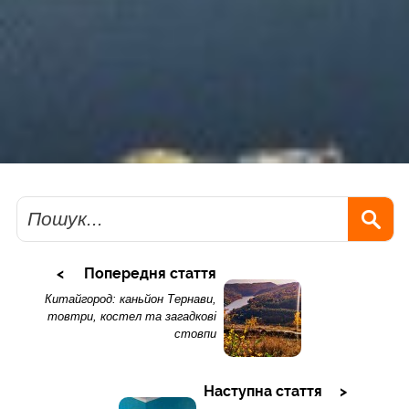
Пошук
Попередня стаття
Китайгород: каньйон Тернави,
товтри, костел та загадкові
стовпи
Наступна стаття