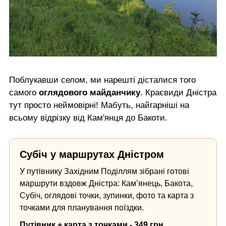
Поблукавши селом, ми нарешті дісталися того
самого
оглядового майданчику
. Краєвиди Дністра
тут просто неймовірні! Мабуть, найгарніші на
всьому відрізку від Кам'янця до Бакоти.
Субіч у маршрутах Дністром
У путівнику Західним Поділлям зібрані готові
маршрути вздовж Дністра: Кам’янець, Бакота,
Субіч, оглядові точки, зупинки, фото та карта з
точками для планування поїздки.
Путівник + карта з точками - 349 грн.