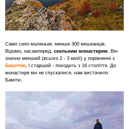
Само село маленьке, менше 300 мешканців.
Відомо, насамперед,
скельним монастирем
. Він
значно менший (всього 2 - 3 келії) у порівнянні з
Бакотою
, і старший - походить з 16 століття. До
монастиря ми не спускалися, нам вистачило
Бакоти.