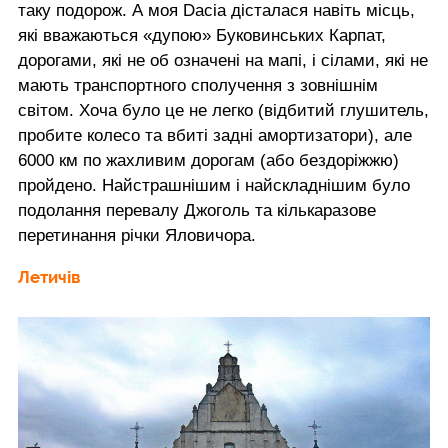
таку подорож. А моя Dacia дісталася навіть місць,
які вважаються «дупою» Буковинських Карпат,
дорогами, які не об означені на мапі, і сілами, які не
мають транспортного сполучення з зовнішнім
світом. Хоча було це не легко (відбитий глушитель,
пробите колесо та вбиті задні амортизатори), але
6000 км по жахливим дорогам (або бездоріжжю)
пройдено. Найстрашнішим і найскладнішим було
подолання перевалу Джоголь та кількаразове
перетинання річки Яловичора.
Летичів