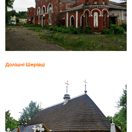
Долішні Шерівці