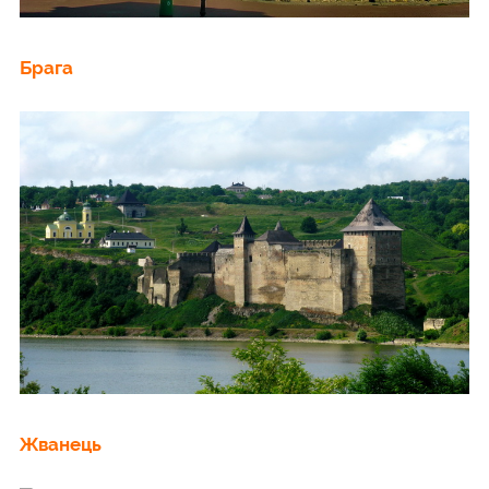
Брага
Жванець