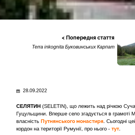
Попередня стаття
Terra inkognita Буковинських Карпат
28.09.2022
СЕЛЯТИН
(SELETIN), що лежить над річкою Суча
Гуцульщини. Вперше село згадується в грамоті Мо
Путнянського монастиря
власність
. Сьогодні ц
тут
кордон на території Румунії, про нього -
.