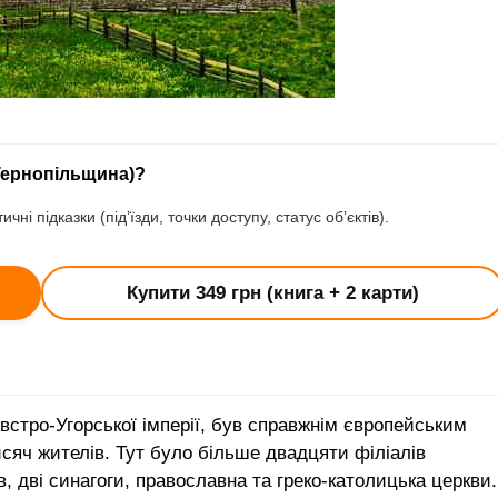
Тернопільщина)?
чні підказки (під’їзди, точки доступу, статус об’єктів).
Купити 349 грн (книга + 2 карти)
встро-Угорської імперії, був справжнім європейським
сяч жителів. Тут було більше двадцяти філіалів
в, дві синагоги, православна та греко-католицька церкви.