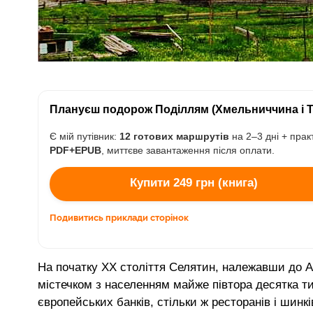
Плануєш подорож Поділлям (Хмельниччина і 
Є мій путівник:
12 готових маршрутів
на 2–3 дні + практи
PDF+EPUB
, миттєве завантаження після оплати.
Купити 249 грн (книга)
Подивитись приклади сторінок
На початку ХХ століття Селятин, належавши до А
містечком з населенням майже півтора десятка ти
європейських банків, стільки ж ресторанів і шинкі