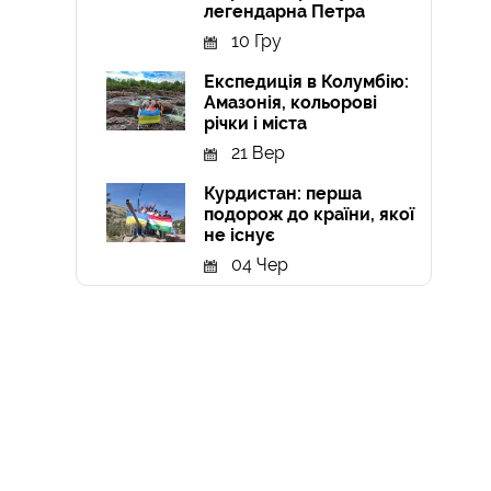
легендарна Петра
10 Гру
Експедиція в Колумбію:
Амазонія, кольорові
річки і міста
21 Вер
Курдистан: перша
подорож до країни, якої
не існує
04 Чер