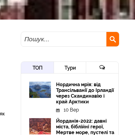
Пошук
ТОП
Тури
Нордична мрія: від
Трансільванії до Ірландії
через Скандинавію і
край Арктики
10 Вер
як
Йорданія-2022: давні
міста, біблійні герої,
Мертве море, пустелі та