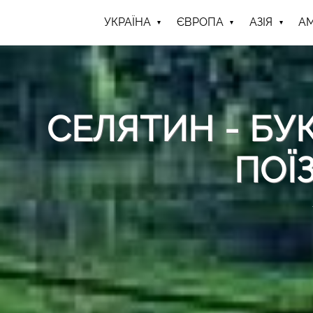
УКРАЇНА
ЄВРОПА
АЗІЯ
А
СЕЛЯТИН - БУ
ПОЇ