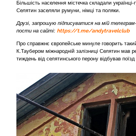
Більшість населення містечка складали українці-
Селятин заселяли румуни, німці та поляки.
Друзі, запрошую підписуватися на мій телеграм-
https://t.me/andytravelclub
пости на сайті:
Про справжнє європейське минуле говорить такий
К.Таубером міжнародній залізниці Селятин мав ре
тиждень від селятинського перону відбував поїзд