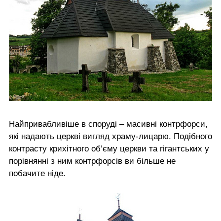
Найпривабливіше в споруді – масивні контрфорси,
які надають церкві вигляд храму-лицарю. Подібного
контрасту крихітного об’єму церкви та гігантських у
порівнянні з ним контрфорсів ви більше не
побачите ніде.