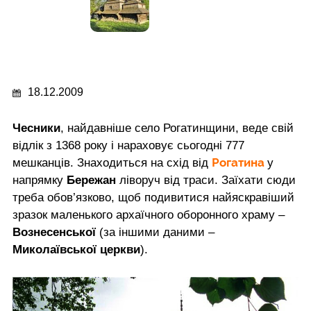
18.12.2009
Чесники
, найдавніше село Рогатинщини, веде cвій
відлік з 1368 року і нараховує сьогодні 777
Рогатина
мешканців. Знаходиться на схід від
у
напрямку
Бережан
ліворуч від траси. Заїхати сюди
треба обов’язково, щоб подивитися найяскравіший
зразок маленького архаїчного оборонного храму –
Вознесенської
(за іншими даними –
Миколаївської церкви
).