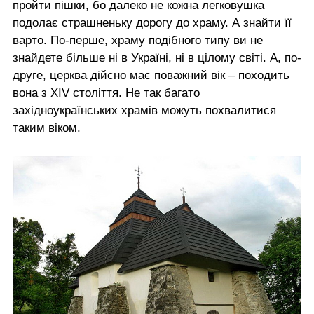
пройти пішки, бо далеко не кожна легковушка
подолає страшненьку дорогу до храму. А знайти її
варто. По-перше, храму подібного типу ви не
знайдете більше ні в Україні, ні в цілому світі. А, по-
друге, церква дійсно має поважний вік – походить
вона з XIV століття. Не так багато
західноукраїнських храмів можуть похвалитися
таким віком.