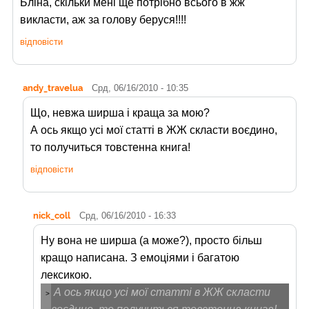
Бліна, скільки мені ще потрібно всього в жж
викласти, аж за голову беруся!!!!
відповісти
andy_travelua
Срд, 06/16/2010 - 10:35
Що, невжа ширша і краща за мою?
А ось якщо усі мої статті в ЖЖ скласти воєдино,
то получиться товстенна книга!
відповісти
nick_coll
Срд, 06/16/2010 - 16:33
Ну вона не ширша (а може?), просто більш
кращо написана. З емоціями і багатою
лексикою.
А ось якщо усі мої статті в ЖЖ скласти
>