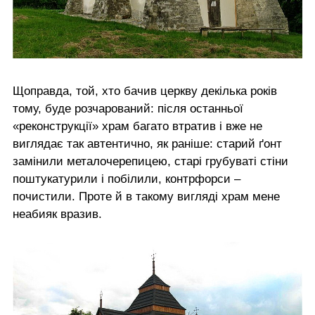
Щоправда, той, хто бачив церкву декілька років
тому, буде розчарований: після останньої
«реконструкції» храм багато втратив і вже не
виглядає так автентично, як раніше: старий ґонт
замінили металочерепицею, старі грубуваті стіни
поштукатурили і побілили, контрфорси –
почистили. Проте й в такому вигляді храм мене
неабияк вразив.