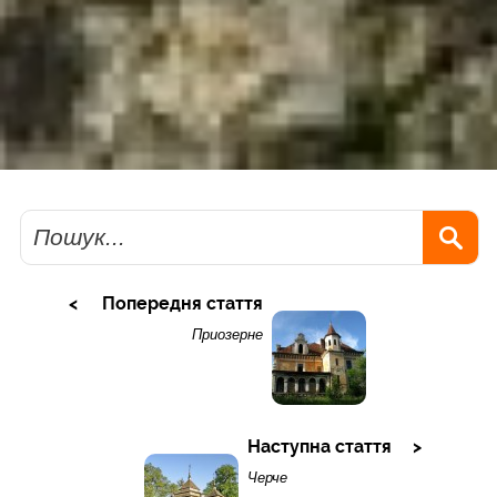
Пошук
Попередня стаття
Приозерне
Наступна стаття
Черче