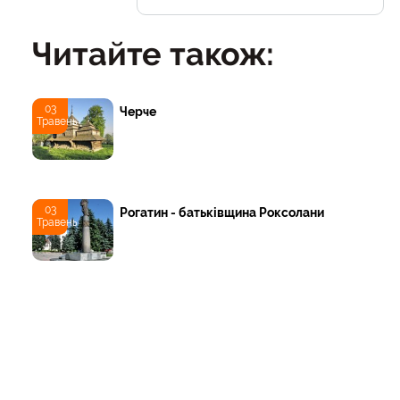
Читайте також:
03
Черче
Травень
03
Рогатин - батьківщина Роксолани
Травень
17
Приозерне
Гру