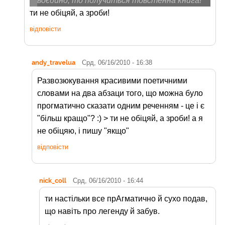
воєдино, то получиться товстенна книга!
ти не обіцяй, а зроби!
відповісти
andy_travelua
Срд, 06/16/2010 - 16:38
Развозюкування красивими поетичними
словами на два абзаци того, що можна було
прогматично сказати одним реченням - це і є
"більш кращо"? :) > ти не обіцяй, а зроби! а я
не обіцяю, і пишу "якщо"
відповісти
nick_coll
Срд, 06/16/2010 - 16:44
ти настільки все прАгматично й сухо подав,
що навіть про легенду й забув.