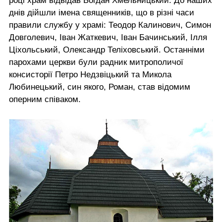
році храм відвідав Богдан Хмельницький. До наших
днів дійшли імена священників, що в різні часи
правили службу у храмі: Теодор Калинович, Симон
Довголевич, Іван Жаткевич, Іван Бачинський, Ілля
Ціхольський, Олександр Теліховський. Останніми
парохами церкви були радник митрополичої
консисторії Петро Недзвіцький та Микола
Любинецький, син якого, Роман, став відомим
оперним співаком.