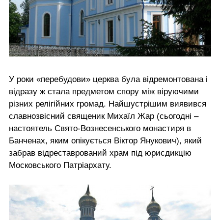
У роки «перебудови» церква була відремонтована і
відразу ж стала предметом спору між віруючими
різних релігійних громад. Найшустрішим виявився
славнозвісний священик Михаїл Жар (сьогодні –
настоятель Свято-Вознесенського монастиря в
Банченах, яким опікується Віктор Янукович), який
забрав відреставрований храм під юрисдикцію
Московського Патріархату.