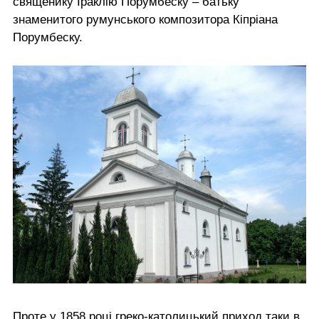
священику Іраклію Порумбеску – батьку
знаменитого румунського композитора Кіпріана
Порумбеску.
Проте у 1858 році греко-католицький приход таки в