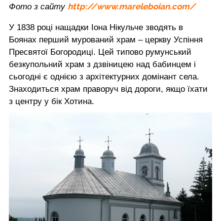
http://www.mareleboian.com/
Фото з сайту
У 1838 році нащадки Іона Нікульче зводять в
Боянах перший мурований храм – церкву Успіння
Пресвятої Богородиці. Цей типово румунський
безкупольний храм з дзвіницею над бабинцем і
сьогодні є однією з архітектурних домінант села.
Знаходиться храм праворуч від дороги, якщо їхати
з центру у бік Хотина.