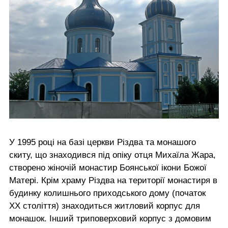
У 1995 році на базі церкви Різдва та монашого
скиту, що знаходився під опіку отця Михаїла Жара,
створено жіночій монастир Боянської ікони Божої
Матері. Крім храму Різдва на території монастиря в
будинку колишнього приходського дому (початок
ХХ століття) знаходиться житловий корпус для
монашок. Інший триповерховий корпус з домовим