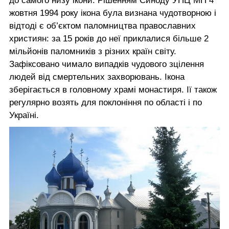
до самого низу ікони. Рішенням Синоду УПЦ МП 4
жовтня 1994 року ікона була визнана чудотворною і
відтоді є об’єктом паломництва православних
християн: за 15 років до неї приклалися більше 2
мільйонів паломників з різних країн світу.
Зафіксовано чимало випадків чудового зцілення
людей від смертельних захворювань. Ікона
зберігається в головному храмі монастиря. Ії також
регулярно возять для поклоніння по області і по
Україні.