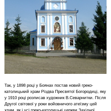
Так, у 1898 році у Боянах постав новий греко-
католицький храм Різдва Пресвятої Богородиці, яку
у 1910 році розписав художник В.Севарнитки. Після
Другої світової у роки войовничого атеїзму цей
храм, як і усі греко-католицькі церкви Західної