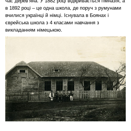
час дерев’яна. У 1882 році відкривається гімназія, а
в 1892 році – це одна школа, де поруч з румунами
вчилися українці й німці. Існувала в Боянах і
єврейська школа з 4 класами навчання з
викладанням німецькою.