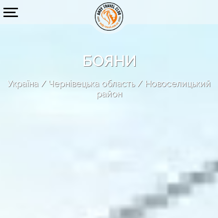
БОЯНИ
Україна
Чернівецька область
Новоселицький
район