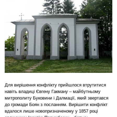
Для вирішення конфлікту прийшлося втрутитися
навіть владиці Євгену Гакману – майбутньому
митрополиту Буковини і Далмації, який звертався
до громади Боян з посланням. Вирішити конфлікт
вдалося лише новопризначеному у 1857 році