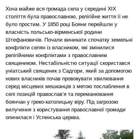
Хоча майже вся громада села у середині ХІХ
століття була православною, релігійне життя її не
було простим. У 1850 році Бояни перейшли у
власність польсько-вірменської родини
Штефановичів. Почали виникати спочатку земельні
конфлікти селян із власником, які змінилися
релігійними конфліктами з православним
священиком. Нестабільністю ситуації скористався
уніатський священик з Садгори, який за допомогою
нових власників почав провокувати хвилювання
серед місцевих мешканців з метою послаблення в
селі позицій православ’я та переманювання
боянчан у греко-католицьку віру. Під загрозою
вилучення з користування православної громади
опинилася і Успенська церква.