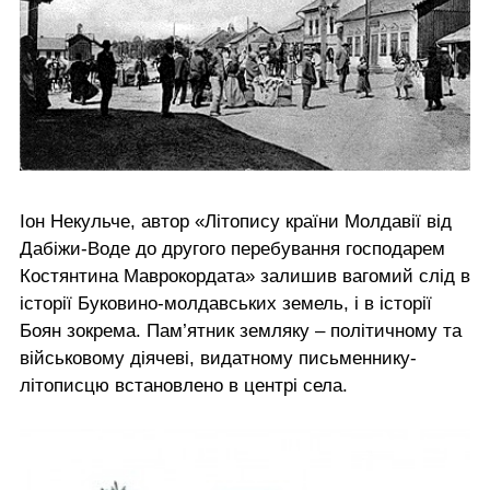
Іон Некульче, автор «Літопису країни Молдавії від
Дабіжи-Воде до другого перебування господарем
Костянтина Маврокордата» залишив вагомий слід в
історії Буковино-молдавських земель, і в історії
Боян зокрема. Пам’ятник земляку – політичному та
військовому діячеві, видатному письменнику-
літописцю встановлено в центрі села.