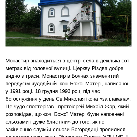
Монастир знаходиться в центрі села в декілька сот
метрах від головної вулиці. Церкву Різдва добре
видно з траси. Монастир в Боянах знаменитий
передусім чудодійній іконі Божої Матері, написаної
у 1991 році. 18 грудня 1993 році під час
богослужіння у день Св.Миколая ікона «заплакала».
Це чудо спостерігав і протоієрей Михаїл Жар, який
розповідав, що «очі Божої Матері були наповнені
сльозами і дуже блистіли» до того, як по
закінченню служби сльози Богородиці пролилися