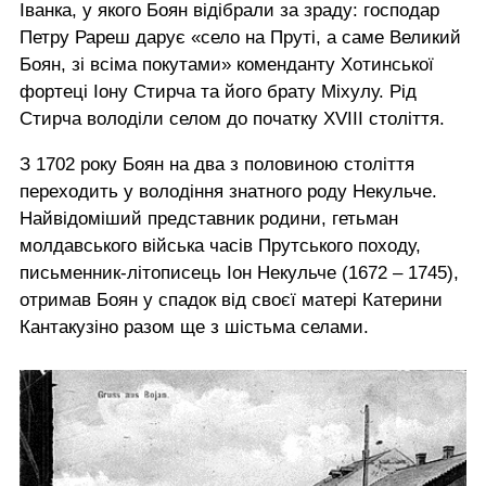
Іванка, у якого Боян відібрали за зраду: господар
Петру Рареш дарує «село на Пруті, а саме Великий
Боян, зі всіма покутами» коменданту Хотинської
фортеці Іону Стирча та його брату Міхулу. Рід
Стирча володіли селом до початку XVIII століття.
З 1702 року Боян на два з половиною століття
переходить у володіння знатного роду Некульче.
Найвідоміший представник родини, гетьман
молдавського війська часів Прутського походу,
письменник-літописець Іон Некульче (1672 – 1745),
отримав Боян у спадок від своєї матері Катерини
Кантакузіно разом ще з шістьма селами.