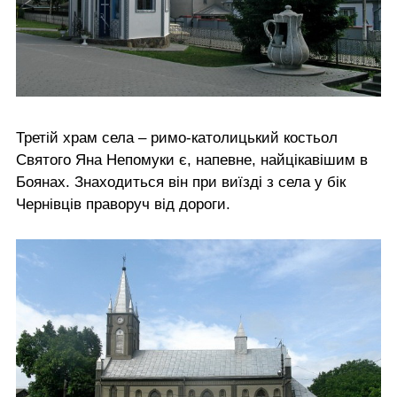
Третій храм села – римо-католицький костьол
Святого Яна Непомуки є, напевне, найцікавішим в
Боянах. Знаходиться він при виїзді з села у бік
Чернівців праворуч від дороги.