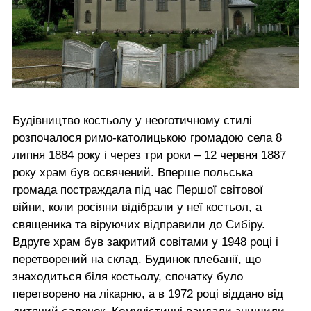
Будівництво костьолу у неоготичному стилі
розпочалося римо-католицькою громадою села 8
липня 1884 року і через три роки – 12 червня 1887
року храм був освячений. Вперше польська
громада постраждала під час Першої світової
війни, коли росіяни відібрали у неї костьол, а
священика та віруючих відправили до Сибіру.
Вдруге храм був закритий совітами у 1948 році і
перетворений на склад. Будинок плебанії, що
знаходиться біля костьолу, спочатку було
перетворено на лікарню, а в 1972 році віддано від