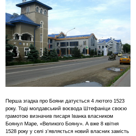
Перша згадка про Бояни датується 4 лютого 1523
року. Тоді молдавський воєвода Штефаніци своєю
грамотою визначив писаря Іванка власником
Боянул Маре, «Великого Бояну». А вже 8 квітня
1528 року у селі з’являється новий власник замість