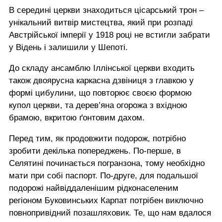
В середині церкви знаходиться цісарський трон –
унікальний витвір мистецтва, який при розпаді
Австрійської імперії у 1918 році не встигли забрати
у Відень і залишили у Шепоті.
До складу ансамблю Іллінської церкви входить
також двоярусна каркасна дзвіниця з главкою у
формі цибулини, що повторює своєю формою
купол церкви, та дерев’яна огорожа з вхідною
брамою, вкритою ґонтовим дахом.
Перед тим, як продовжити подорож, потрібно
зробити декілька попереджень. По-перше, в
Селятині починається погранзона, тому необхідно
мати при собі паспорт. По-друге, для подальшої
подорожі найвіддаленішим рідконаселеним
регіоном Буковинських Карпат потрібен виключно
повнопривідний позашляховик. Те, що нам вдалося