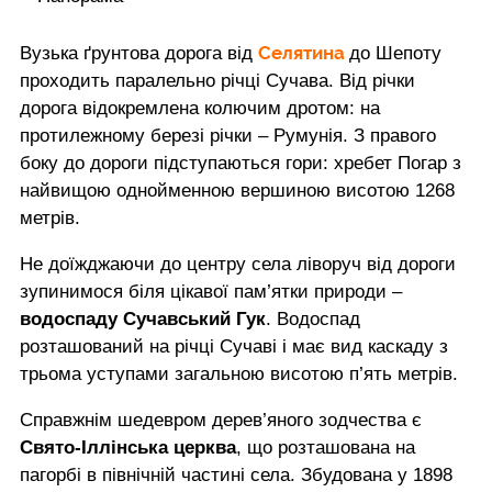
Селятина
Вузька ґрунтова дорога від
до Шепоту
проходить паралельно річці Сучава. Від річки
дорога відокремлена колючим дротом: на
протилежному березі річки – Румунія. З правого
боку до дороги підступаються гори: хребет Погар з
найвищою однойменною вершиною висотою 1268
метрів.
Не доїжджаючи до центру села ліворуч від дороги
зупинимося біля цікавої пам’ятки природи –
водоспаду Сучавський Гук
. Водоспад
розташований на річці Сучаві і має вид каскаду з
трьома уступами загальною висотою п’ять метрів.
Справжнім шедевром дерев’яного зодчества є
Свято-Іллінська церква
, що розташована на
пагорбі в північній частині села. Збудована у 1898