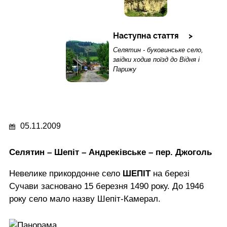
Наступна стаття
Селятин - буковинське село,
звідки ходив поїзд до Відня і
Парижу
05.11.2009
Селятин – Шепіт – Андреківське – пер. Джоголь
Невелике прикордонне село
ШЕПІТ
на березі
Сучави засновано 15 березня 1490 року. До 1946
року село мало назву Шепіт-Камерал.