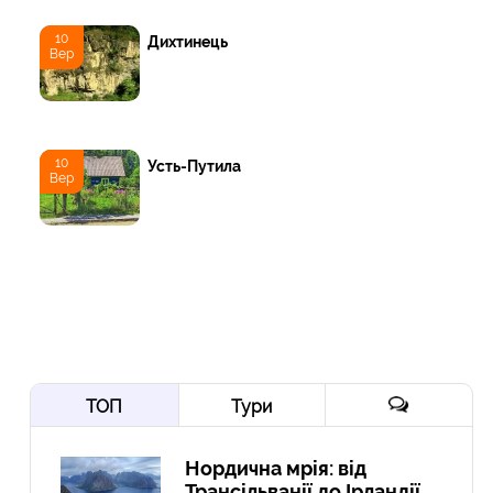
10
Дихтинець
Вер
10
Усть-Путила
Вер
ТОП
Тури
Нордична мрія: від
Трансільванії до Ірландії