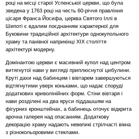
році на місці старої Успенської церкви, що була
зведена у 1763 році на честь 60-річчя правління
цісаря Франса Йосифа, церква Святого Іллі в
Шепоті є вдалим поєднанням характерної для
Буковини традиційної архітектури однокупольного
храму та панівної наприкінці ХІХ століття
архітектурі модерну.
Домінантою церкви є масивний купол над центром
витягнутої нави у вигляді приплюснутої цибулини.
Круті дахи над бабинцем і вівтарем завершуються
відтягнутими уверх коньками, що надає споруді
додаткових криволінійних форм. Стіни вівтаря і
нави розділені на два яруси піддашшям на
фігурних кронштейнах, а бабинець оточує відкрита
арочна галерея над опасанням. Додаткову
декорацію храму надають невеликі стрілчасті вікна
з різнокольоровими стеклами.