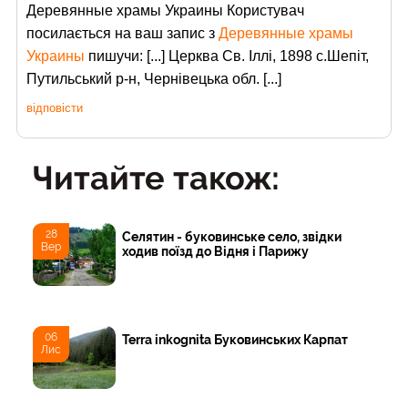
Деревянные храмы Украины Користувач
посилається на ваш запис з
Деревянные храмы
Украины
пишучи: [...] Церква Св. Іллі, 1898 с.Шепіт,
Путильський р-н, Чернівецька обл. [...]
відповісти
Читайте також:
28
Селятин - буковинське село, звідки
Вер
ходив поїзд до Відня і Парижу
06
Terra inkognita Буковинських Карпат
Лис