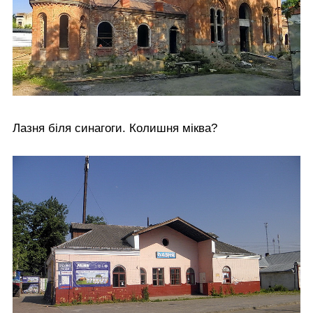
Лазня біля синагоги. Колишня міква?