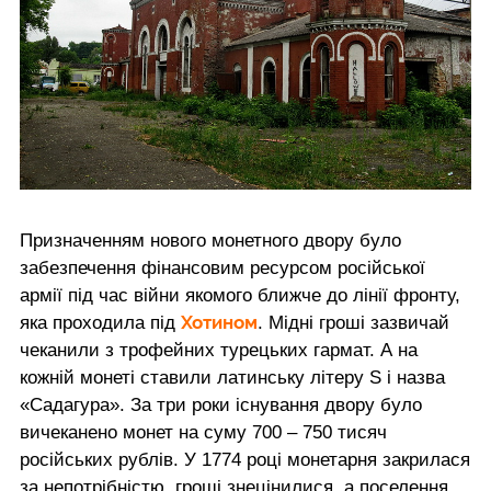
Призначенням нового монетного двору було
забезпечення фінансовим ресурсом російської
армії під час війни якомого ближче до лінії фронту,
Хотином
яка проходила під
. Мідні гроші зазвичай
чеканили з трофейних турецьких гармат. А на
кожній монеті ставили латинську літеру S і назва
«Садагура». За три роки існування двору було
вичеканено монет на суму 700 – 750 тисяч
російських рублів. У 1774 році монетарня закрилася
за непотрібністю, гроші знецінилися, а поселення