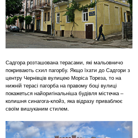
Садгора розташована терасами, які мальовничо
покривають схил пагорбу. Якщо їхати до Садгори з
центру Чернівців вулицею Моріса Тореза, то на
нижній терасі пагорба на правому боці вулиці
покажеться найоригінальніша будівля містечка –
колишня синагога-клойз, яка відразу приваблює
своїм вишуканим стилем.