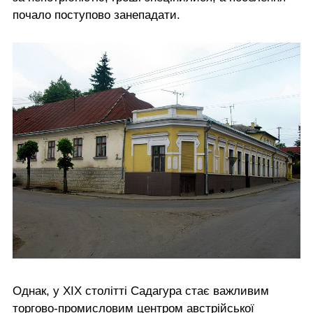
почало поступово занепадати.
Однак, у ХІХ столітті Садагура стає важливим
торгово-промисловим центром австрійської