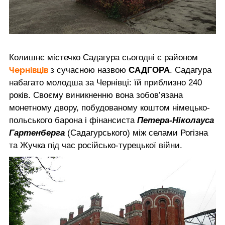
Колишнє містечко Садагура сьогодні є районом
Чернівців
з сучасною назвою
САДГОРА
. Садагура
набагато молодша за Чернівці: їй приблизно 240
років. Своєму виникненню вона зобов’язана
монетному двору, побудованому коштом німецько-
польського барона і фінансиста
Петера-Ніколауса
Гартенберга
(Садагурського) між селами Рогізна
та Жучка під час російсько-турецької війни.