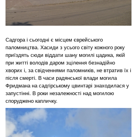
Садгора і сьогодні є місцем єврейського
паломництва. Хасиди з усього світу кожного року
приїздять сюди віддати шану могилі цадика, якій
при житті володів даром зцілення безнадійно
хворих і, за свідченнями паломників, не втратив їх і
після смерті. В часи радянської влади могила
Фридмана на садгірському цвинтарі знаходилася у
запустінні. В роки незалежності над могилою
споруджено капличку.