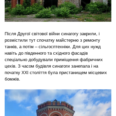
Після Другої світової війни синагогу закрили, і
розмістили тут спочатку майстерню з ремонту
танків, а потім – сільгосптехніки. Для цих нужд
навіть до південного та східного фасадів
спеціально добудували приміщення фабричних
цехів. З часом будівля синагоги занепала і на
початку ХХІ століття була пристанищем місцевих
бомжів.