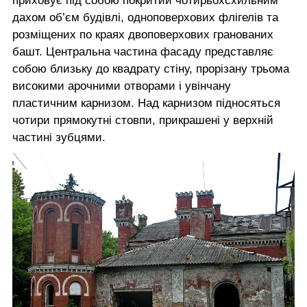
приховує під собою покритий чотирьохсхильним
дахом об’єм будівлі, одноповерхових флігелів та
розміщених по краях двоповерхових гранованих
башт. Центральна частина фасаду представляє
собою близьку до квадрату стіну, прорізану трьома
високими арочними отворами і увінчану
пластичним карнизом. Над карнизом підносяться
чотири прямокутні стовпи, прикрашені у верхній
частині зубцями.