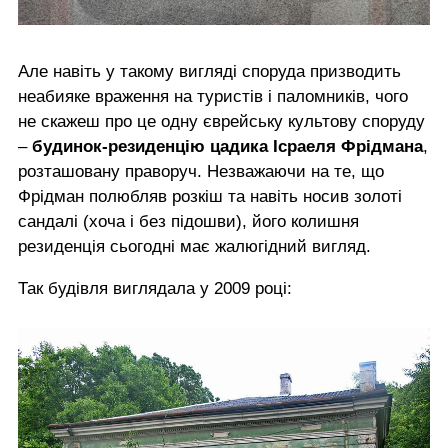
Але навіть у такому вигляді споруда призводить
неабияке враження на туристів і паломників, чого
не скажеш про це одну єврейську культову споруду
–
будинок-резиденцію цадика Ісраеля Фрідмана
,
розташовану праворуч. Незважаючи на те, що
Фрідман полюбляв розкіш та навіть носив золоті
сандалі (хоча і без підошви), його колишня
резиденція сьогодні має жалюгідний вигляд.
Так будівля виглядала у 2009 році: