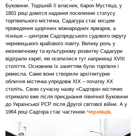
Буковини. Тодішній її власник, барон Мустяца, у
1801 році домігся надання поселенню статусу
торгівельного містечка. Садагура стає місцем
проведення щорічних міжнародних ярмарок, а
пізніше – центром Садгородського судового округу
чернівецького крайового повіту. Велику роль у
економічному та культурному розвитку Садагури
відіграли євреї, які оселилися тут наприкінці XVIII
століття. Основним їх заняттям були торгівля і
ремесла. Саме вони створили архітектурне
обличчя містечка упродовж ХІХ – початку ХХ
століть. Свою сучасну назву «Садгора» містечко
отримало вже після приєднання північної Буковини
до Української РСР після Другої світової війни. А у
Чернівців
1964 році Садгора стає частиною
.