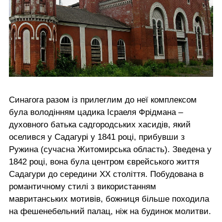
Синагога разом із прилеглим до неї комплексом
була володінням цадика Ісраеля Фрідмана –
духовного батька садгородських хасидів, який
оселився у Садагурі у 1841 році, прибувши з
Ружина (сучасна Житомирська область). Зведена у
1842 році, вона була центром єврейського життя
Садагури до середини ХХ століття. Побудована в
романтичному стилі з використанням
мавританських мотивів, божниця більше походила
на фешенебельний палац, ніж на будинок молитви.