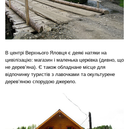
В центрі Верхнього Яловця є деякі натяки на
цивілізацію: магазин і маленька церківка (дивно, що
не дерев’яна). Є також обладнане місце для
відпочинку туристів з лавочками та окультурене
дерев’яною спорудою джерело.