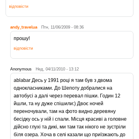
відповісти
andy_travelua
Птн, 11/06/2009 - 08:36
прошу!
відповісти
Anonymous
Нед, 04/11/2010 - 13:12
ablabar Десь у 1991 році я там був з двома
однокласниками. До Шепоту добралися на
автобусі а далі через перевал пішки. Годин 12
йшли, та ну дуже спішили:) Двоє ночей
переночували, там на фото видно деревяну
бесідку ось у ній і спали. Місця красиві а головне
дійсно глухі та дикі, ми там так нікого не зустріли
біля озера. Хоча в селі казали що приїзжають до