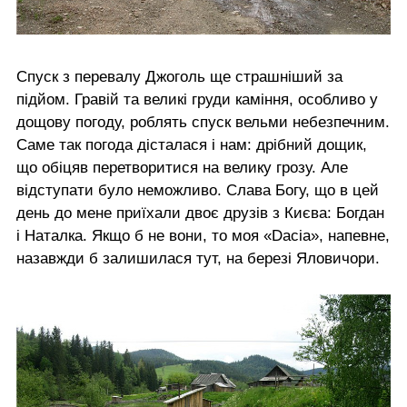
Спуск з перевалу Джоголь ще страшніший за
підйом. Гравій та великі груди каміння, особливо у
дощову погоду, роблять спуск вельми небезпечним.
Саме так погода дісталася і нам: дрібний дощик,
що обіцяв перетворитися на велику грозу. Але
відступати було неможливо. Слава Богу, що в цей
день до мене приїхали двоє друзів з Києва: Богдан
і Наталка. Якщо б не вони, то моя «Dacia», напевне,
назавжди б залишилася тут, на березі Яловичори.