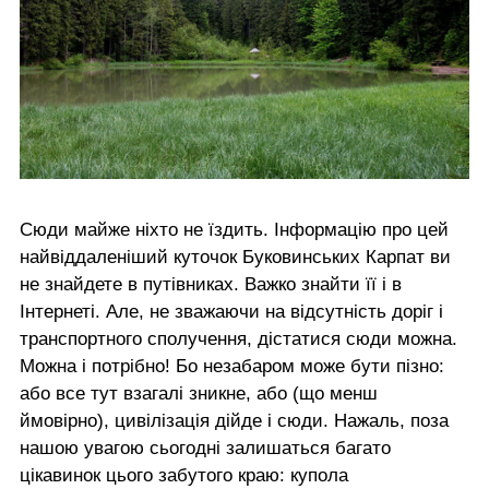
Сюди майже ніхто не їздить. Інформацію про цей
найвіддаленіший куточок Буковинських Карпат ви
не знайдете в путівниках. Важко знайти її і в
Інтернеті. Але, не зважаючи на відсутність доріг і
транспортного сполучення, дістатися сюди можна.
Можна і потрібно! Бо незабаром може бути пізно:
або все тут взагалі зникне, або (що менш
ймовірно), цивілізація дійде і сюди. Нажаль, поза
нашою увагою сьогодні залишаться багато
цікавинок цього забутого краю: купола