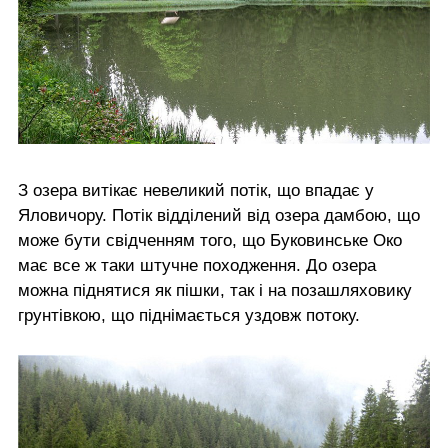
З озера витікає невеликий потік, що впадає у
Яловичору. Потік відділений від озера дамбою, що
може бути свідченням того, що Буковинське Око
має все ж таки штучне походження. До озера
можна піднятися як пішки, так і на позашляховику
грунтівкою, що піднімається уздовж потоку.