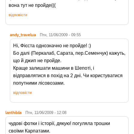
вона тут не пройде(((
відповісти
andy_travelua
Птн, 11/06/2009 - 09:55
Ні, Фієста однозначно не пройде! :)
Бо далі (Перкалаб, Сарата, пер.Семенчук) кажуть,
що й джип не пройде.
Краще залишати машини в Шепоті, і
відправлятися в похід на 2 дні. Чи користуватися
попутними лісовозами.
відповісти
lanthilda
Птн, 11/06/2009 - 12:08
чудові фотки і історії, дякую! погуляла трошки
своїми Карпатами.