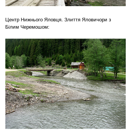
Центр Нижнього Яловця. Злиття Яловичори з
Білим Черемошом: