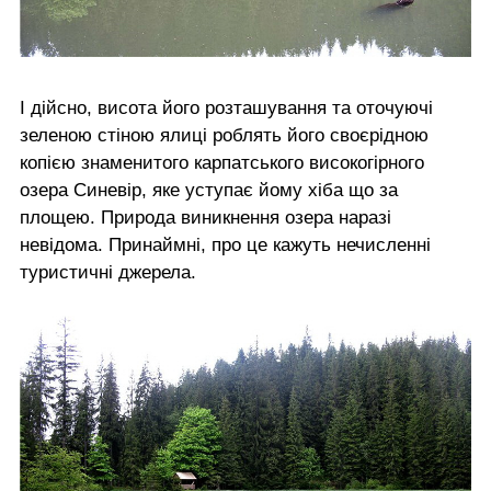
І дійсно, висота його розташування та оточуючі
зеленою стіною ялиці роблять його своєрідною
копією знаменитого карпатського високогірного
озера Синевір, яке уступає йому хіба що за
площею. Природа виникнення озера наразі
невідома. Принаймні, про це кажуть нечисленні
туристичні джерела.