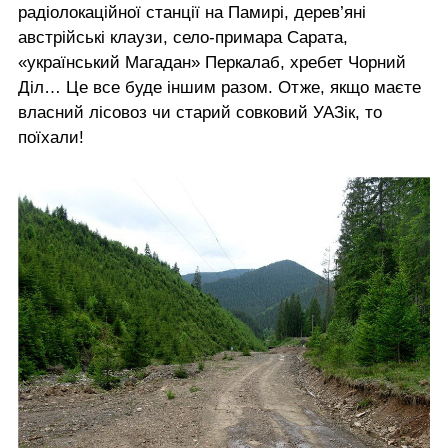
радіолокаційної станції на Памирі, дерев’яні
австрійські клаузи, село-примара Сарата,
«український Магадан» Перкалаб, хребет Чорний
Діл… Це все буде іншим разом. Отже, якщо маєте
власний лісовоз чи старий совковий УАЗік, то
поїхали!