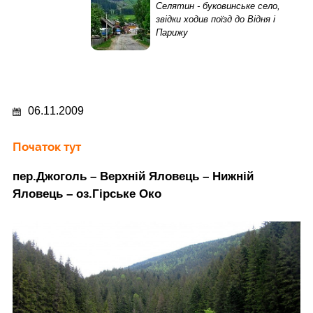
Селятин - буковинське село,
звідки ходив поїзд до Відня і
Парижу
06.11.2009
Початок тут
пер.Джоголь – Верхній Яловець – Нижній
Яловець – оз.Гірське Око