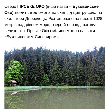
Озеро
ГІРСЬКЕ ОКО
(інша назва –
Буковинське
Око
)
лежить в кілометрі на схід від центру села на
схилі гори Дворелець. Розташоване на висоті 1028
метрів над рівнем моря, озеро й справді нагадує
велике око. Гірське Око сміливо можна назвати
«Буковинським Синевиром».