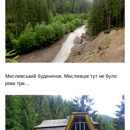
Мисливський будиночок. Мисливців тут не було
роки три…