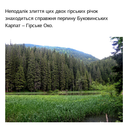
Неподалік злиття цих двох гірських річок
знаходиться справжня перлину Буковинських
Карпат – Гірське Око.