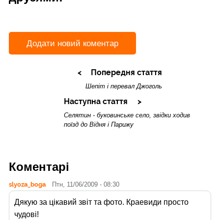
Додати новий коментар
Попередня стаття
Шепіт і перевал Джоголь
Наступна стаття
Селятин - буковинське село, звідки ходив
поїзд до Відня і Парижу
Коментарі
slyoza_boga
Птн, 11/06/2009 - 08:30
Дякую за цiкавий звiт та фото. Краевиди просто
чудовi!