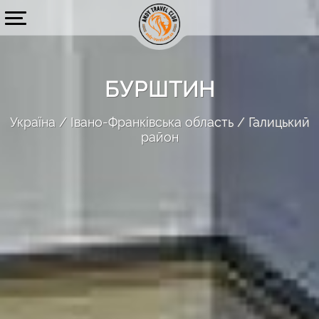
БУРШТИН
Україна
Івано-Франківська область
Галицький
район