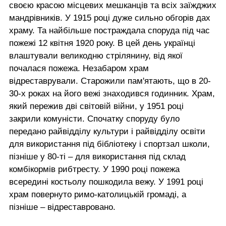
своєю красою місцевих мешканців та всіх заїжджих
мандрівників. У 1915 році дуже сильно обгорів дах
храму. Та найбільше постраждала споруда під час
пожежі 12 квітня 1920 року. В цей день українці
влаштували великодню стрілянину, від якої
почалася пожежа. Незабаром храм
відреставрували. Старожили пам'ятають, що в 20-
30-х роках на його вежі знаходився годинник. Храм,
який пережив дві світовій війни, у 1951 році
закрили комуністи. Спочатку споруду було
передано райвідділу культури і райвідділу освіти
для використання під бібліотеку і спортзал школи,
пізніше у 80-ті – для використання під склад
комбікормів рибтресту. У 1990 році пожежа
всередині костьолу пошкодила вежу. У 1991 році
храм повернуто римо-католицькій громаді, а
пізніше – відреставровано.