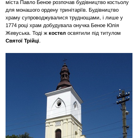
міста Павло Беное розпочав будівництво костьолу
для монашого ордену тринітаріїв. Будівництво
храму супроводжувалися труднощами, і лише у
1774 році храм добудувала онучка Беное Юлія
Жевуська. Тоді ж
костел
освятили під титулом
Святої Трійці
.