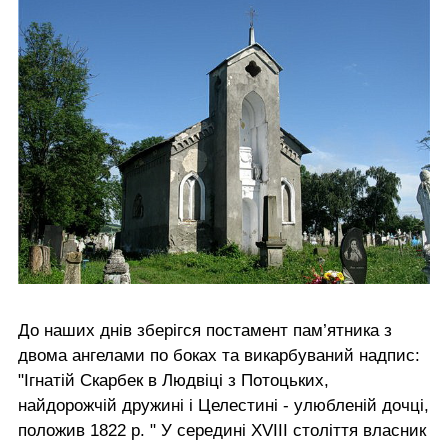
До наших днів зберігся постамент пам’ятника з
двома ангелами по боках та викарбуваний надпис:
"Ігнатій Скарбек в Людвіці з Потоцьких,
найдорожчій дружині і Целестині - улюбленій дочці,
положив 1822 р. " У середині XVIII століття власник