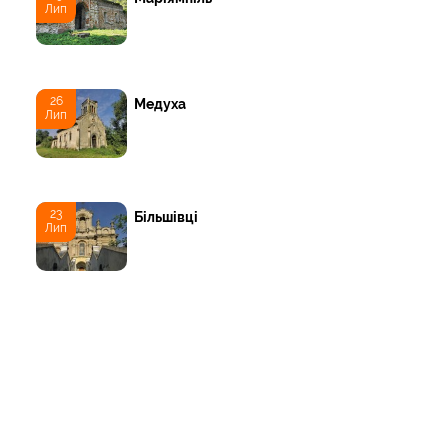
Лип
26
Медуха
Лип
23
Більшівці
Лип
14
Шевченкове
Гру