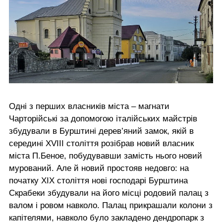
Одні з перших власників міста – магнати
Чарторійські за допомогою італійських майстрів
збудували в Бурштині дерев’яний замок, якій в
середині XVIII століття розібрав новий власник
міста П.Беное, побудувавши замість нього новий
мурований. Але й новий простояв недовго: на
початку ХІХ століття нові господарі Бурштина
Скрабеки збудували на його місці родовий палац з
валом і ровом навколо. Палац прикрашали колони з
капітелями, навколо було закладено дендропарк з