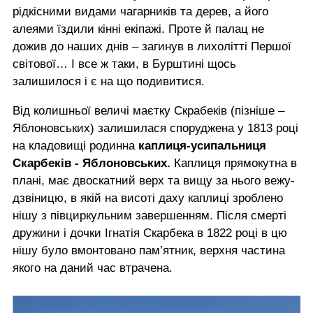
рідкісними видами чагарників та дерев, а його
алеями їздили кінні екіпажі. Проте й палац не
дожив до наших днів – загинув в лихолітті Першої
світової… І все ж таки, в Бурштині щось
залишилося і є на що подивитися.
Від колишньої величі маєтку Скрабеків (пізніше –
Яблоновських) залишилася споруджена у 1813 році
на кладовищі родинна
каплиця-усипальниця
Скарбеків - Яблоновських.
Каплиця прямокутна в
плані, має двоскатний верх та вищу за нього вежу-
дзвіницю, в якій на висоті даху каплиці зроблено
нішу з півциркульним завершенням. Після смерті
дружини і дочки Ігнатія Скарбека в 1822 році в цю
нішу було вмонтовано пам’ятник, верхня частина
якого на даний час втрачена.