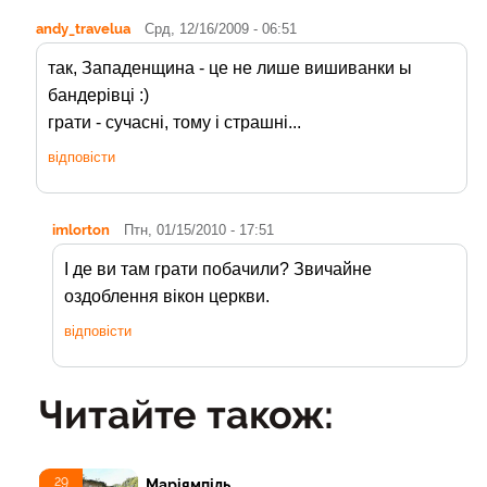
andy_travelua
Срд, 12/16/2009 - 06:51
так, Западенщина - це не лише вишиванки ы
бандерівці :)
грати - сучасні, тому і страшні...
відповісти
imlorton
Птн, 01/15/2010 - 17:51
І де ви там грати побачили? Звичайне
оздоблення вікон церкви.
відповісти
Читайте також:
29
Маріямпіль