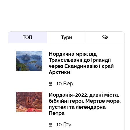
ТОП
Тури
Нордична мрія: від
Трансільванії до Ірландії
через Скандинавію і край
Арктики
10 Вер
Йорданія-2022: давні міста,
біблійні герої, Мертве море,
пустелі та легендарна
Петра
10 Гру