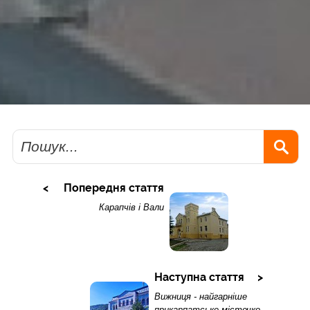
Пошук
Попередня стаття
Карапчів і Вали
Наступна стаття
Вижниця - найгарніше
прикарпатське містечко