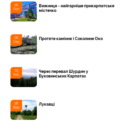
16
Вижниця - найгарніше прикарпатське
Лют
містечко
06
Протяте каміння і Соколине Око
Сер
03
Через перевал Шурдин у
Лис
Буковинських Карпатах
18
Лукавці
Вер