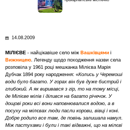
14.08.2009
Вашківцями
МІЛІЄВЕ
- найцікавіше село між
і
Вижницею
. Легенду щодо походження назви села
розповіла у 1961 році мешканка Мілієва Марія
Дубчак 1894 року народження: «
Колись у Черемоші
води було багато. У горах він був дуже бистрий і
глибокий. А як виривався з гір, то на тому місці,
де Мілієве мілів і ділився на багато річечок. У
дощові роки всі вони наповнювалися водою, а в
посуху на мілєвах люди пасли корови, вівці і коні.
Добре родило все там, де повінь залишала намул.
Між пастухами і були і такі відважні, що на мілєві