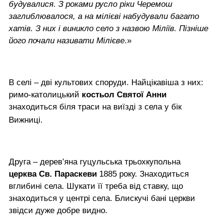
будувалися. З роками русло ріки Черемош
заглиблювалося, а на мілієві набудували багато
хатів. З них і виникло село з назвою Міліїв. Пізніше
його почали називати Мілієве
.»
В селі – дві культових споруди. Найцікавіша з них:
римо-католицький
костьол Святої Анни
знаходиться біля траси на виїзді з села у бік
Вижниці.
Друга – дерев’яна гуцульська трьохкупольна
церква Св. Параскеви
1885 року. Знаходиться
вглибині села. Шукати її треба від ставку, що
знаходиться у центрі села. Блискучі бані церкви
звідси дуже добре видно.