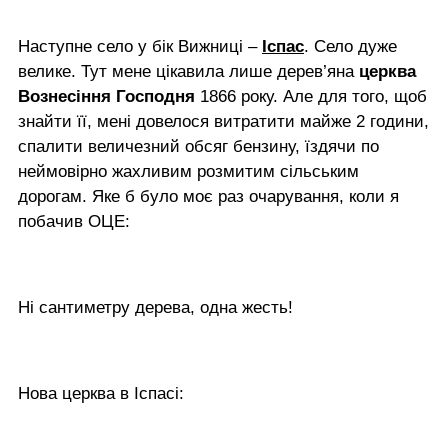
Наступне село у бік Вижниці –
Іспас
. Село дуже
велике. Тут мене цікавила лише дерев’яна
церква
Вознесіння Господня
1866 року. Але для того, щоб
знайти її, мені довелося витратити майже 2 години,
спалити величезний обсяг бензину, їздячи по
неймовірно жахливим розмитим сільським
дорогам. Яке б було моє раз очарування, коли я
побачив ОЦЕ:
Ні сантиметру дерева, одна жесть!
Нова церква в Іспасі: