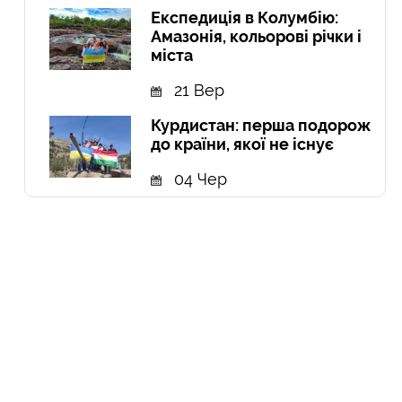
Експедиція в Колумбію:
Амазонія, кольорові річки і
міста
21 Вер
Курдистан: перша подорож
до країни, якої не існує
04 Чер