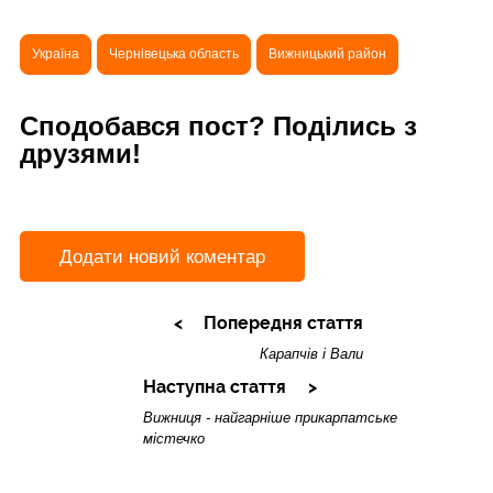
Україна
Чернівецька область
Вижницький район
Сподобався пост? Поділись з
друзями!
Додати новий коментар
Попередня стаття
Карапчів і Вали
Наступна стаття
Вижниця - найгарніше прикарпатське
містечко