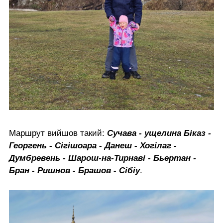
Маршрут вийшов такий:
Сучава - ущелина Біказ -
Георгень - Сігішоара - Данеш - Хогілаг -
Думбревень - Шарош-на-Тирнаві - Бьертан -
Бран - Ришнов - Брашов - Сібіу
.