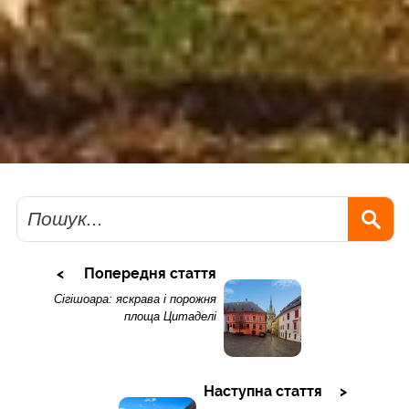
Пошук
Попередня стаття
Сігішоара: яскрава і порожня
площа Цитаделі
Наступна стаття