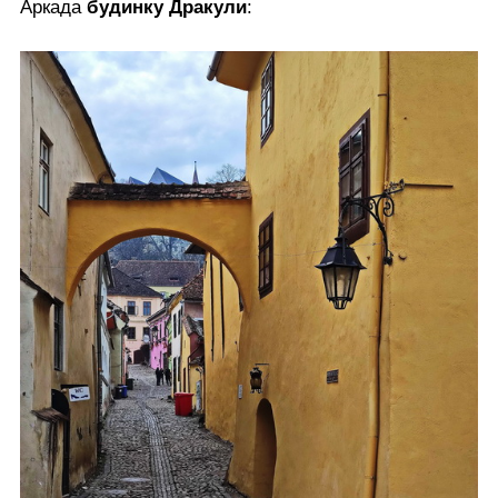
Аркада
будинку Дракули
: