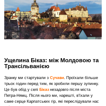
Ущелина Біказ: між Молдовою та
Трансільванією
Сучави
Зранку ми стартували з
. Проїхали більше
трьох годин перед тим, як зробили першу зупинку.
Біказ
Це був обід у селі
незадовго після міста
Петра-Нямц. Після нього ми, нарешті, в'їхали у
саме серце Карпатських гір, які переслідували нас