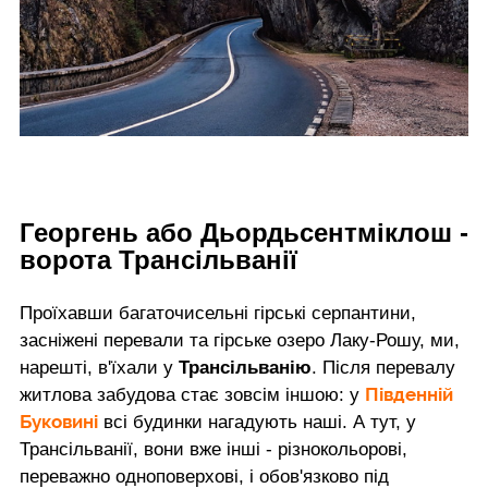
Георгень або Дьордьсентміклош -
ворота Трансільванії
Проїхавши багаточисельні гірські серпантини,
засніжені перевали та гірське озеро Лаку-Рошу, ми,
нарешті, в'їхали у
Трансільванію
. Після перевалу
Південній
житлова забудова стає зовсім іншою: у
Буковині
всі будинки нагадують наші. А тут, у
Трансільванії, вони вже інші - різнокольорові,
переважно одноповерхові, і обов'язково під