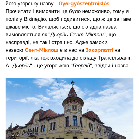
Gyergyószentmiklós
його угорську назву -
.
Прочитати і вимовити це було неможливо, тому я
поліз у Вікіпедію, щоб подивитися, що ж це за таке
цікаве місто. Виявляється, що складна назва
вимовляється як "
Дьордь-Сент-Міклош
", що
насправді, не так і страшно. Адже замок з
Сент-Міклош
Закарпатті
назвою
є в нас на
на
території, яка теж входила до складу Трансільванії.
А "
Дьордь
" - це угорською "
Георгій
", звідси і назва.