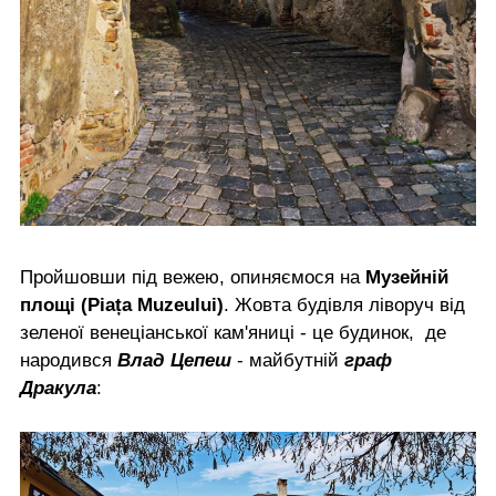
Пройшовши під вежею, опиняємося на
Музейній
площі (Piața Muzeului)
. Жовта будівля ліворуч від
зеленої венеціанської кам'яниці - це будинок, де
народився
Влад Цепеш
- майбутній
граф
Дракула
: