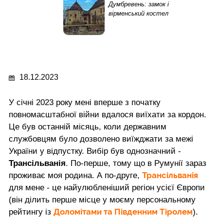
Думбревень: замок і
вірменський костел
18.12.2023
У січні 2023 року мені вперше з початку
повномасштабної війни вдалося виїхати за кордон.
Це був останній місяць, коли державним
службовцям було дозволено виїжджати за межі
України у відпустку. Вибір був однозначний -
Трансільванія
. По-перше, тому що в Румунії зараз
Трансільванія
проживає моя родина. А по-друге,
для мене - це найулюбленіший регіон усієї Європи
(він ділить перше місце у моєму персональному
Доломітами та Південним Тіролем
рейтингу із
).