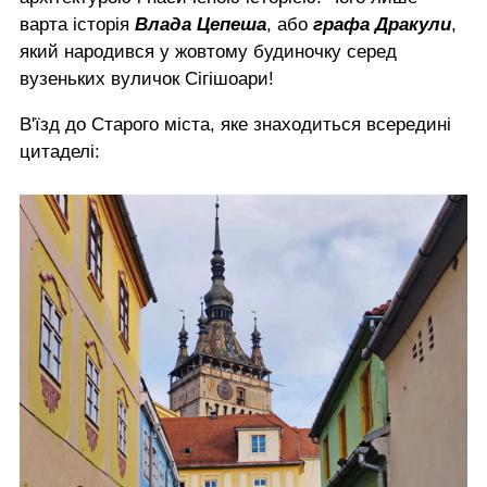
варта історія
Влада Цепеша
, або
графа Дракули
,
який народився у жовтому будиночку серед
вузеньких вуличок Сігішоари!
В'їзд до Старого міста, яке знаходиться всередині
цитаделі: