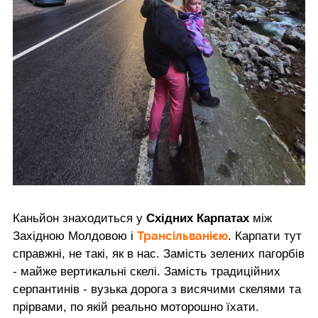
Каньйон знаходиться у
Східних Карпатах
між
Трансільванією
Західною Молдовою і
. Карпати тут
справжні, не такі, як в нас. Замість зелених пагорбів
- майже вертикальні скелі. Замість традиційних
серпантинів - вузька дорога з висячими скелями та
прірвами, по якій реально моторошно їхати.