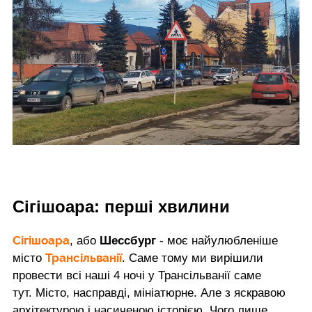
Сігішоара: перші хвилини
Сігішоара
, або
Шессбург
- моє найулюбленіше
Трансільванії
місто
. Саме тому ми вирішили
провести всі наші 4 ночі у Трансільванії саме
тут. Місто, насправді, мініатюрне. Але з яскравою
архітектурою і насиченою історією. Чого лише