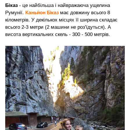
Біказ
- це найбільша і найвражаюча ущелина
Каньйон Біказ
Румунії.
має довжину всього 8
кілометрів. У декількох місцях її ширина складає
всього 2-3 метри (2 машини не роз'їдуться). А
висота вертикальних скель - 300 - 500 метрів.