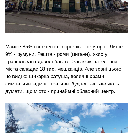
Майже 85% населення Георгенів - це угорці. Лише
9% - румуни. Решта - роми (цигани), яких у
Трансільванії доволі багато. Загалом населення
міста складає 18 тис. мешканців. Але зовні цього
не видно: шикарна ратуша, величні храми,
симпатичні адміністративні будівлі заставляють
думати, що місто - принаймні обласний центр.