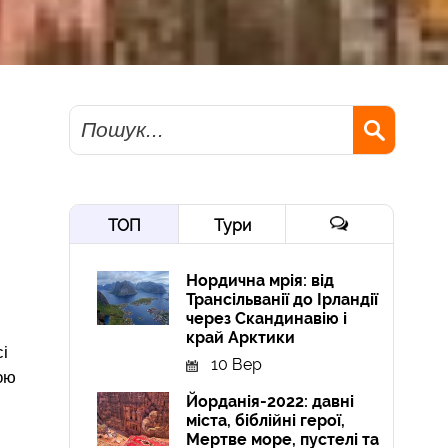
Пошук
ТОП
Тури
Нордична мрія: від
Трансільванії до Ірландії
через Скандинавію і
край Арктики
і
10 Вер
ою
Йорданія-2022: давні
міста, біблійні герої,
Мертве море, пустелі та