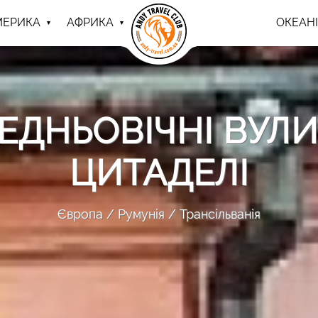
МЕРИКА
АФРИКА
ОКЕАНІ
РЕДНЬОВІЧНІ ВУЛ
ЦИТАДЕЛІ
Європа
Румунія
Трансільванія