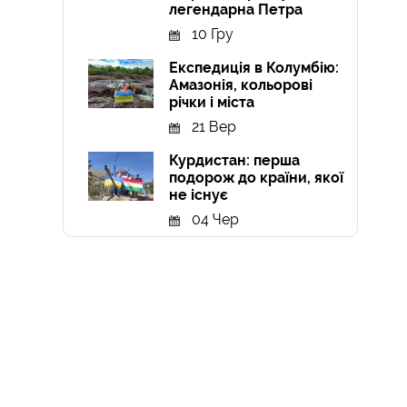
легендарна Петра
10 Гру
Експедиція в Колумбію:
Амазонія, кольорові
річки і міста
21 Вер
Курдистан: перша
подорож до країни, якої
не існує
04 Чер