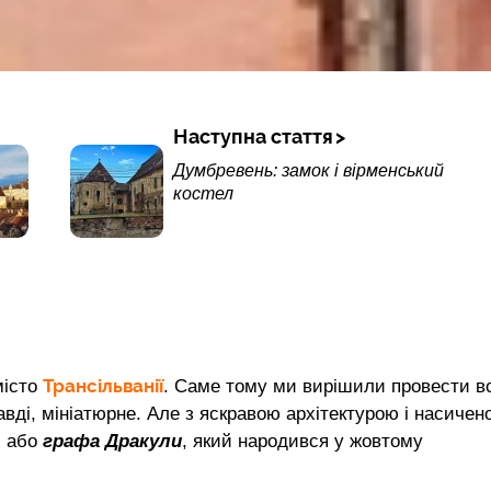
Наступна стаття
Думбревень: замок і вірменський
костел
Трансільванії
місто
. Саме тому ми вирішили провести вс
равді, мініатюрне. Але з яскравою архітектурою і насичен
, або
графа Дракули
, який народився у жовтому