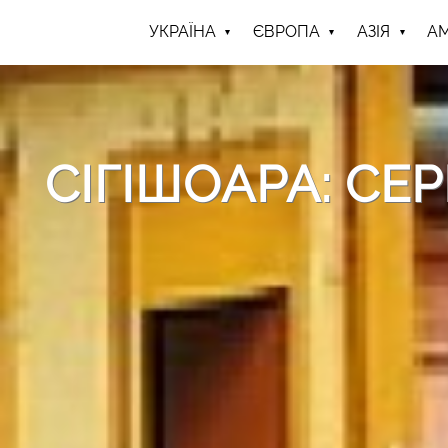
УКРАЇНА
ЄВРОПА
АЗІЯ
А
СІГІШОАРА: СЕ