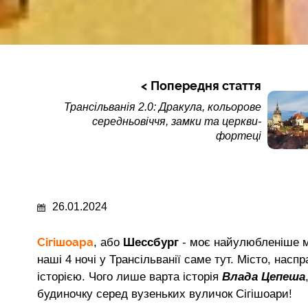
Попередня стаття
Трансільванія 2.0: Дракула, кольорове
середньовіччя, замки та церкви-
фортеці
26.01.2024
Сігішоара
, або
Шессбург
- моє найулюбленіше 
наші 4 ночі у Трансільванії саме тут. Місто, насп
історією. Чого лише варта історія
Влада Цепеша
будиночку серед вузеньких вуличок Сігішоари!