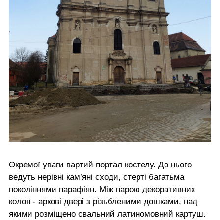
Окремої уваги вартий портал костелу. До нього
ведуть нерівні кам’яні сходи, стерті багатьма
поколіннями парафіян. Між парою декоративних
колон - аркові двері з різьбленими дошками, над
якими розміщено овальний латиномовний картуш.