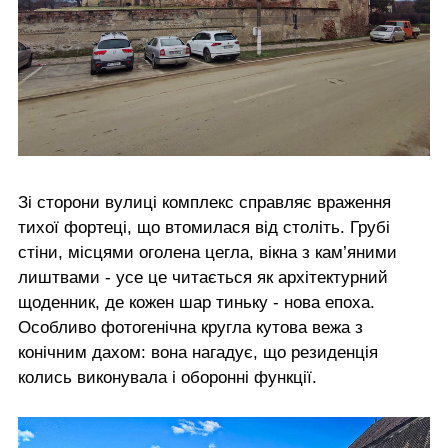
Зі сторони вулиці комплекс справляє враження
тихої фортеці, що втомилася від століть. Грубі
стіни, місцями оголена цегла, вікна з кам’яними
лиштвами - усе це читається як архітектурний
щоденник, де кожен шар тиньку - нова епоха.
Особливо фотогенічна кругла кутова вежа з
конічним дахом: вона нагадує, що резиденція
колись виконувала і оборонні функції.