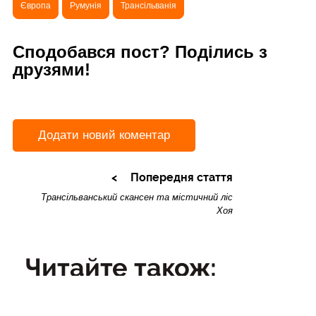
Європа
Румунія
Трансільванія
Сподобався пост? Поділись з
друзями!
Додати новий коментар
Попередня стаття
Трансільванський скансен та містичний ліс
Хоя
Читайте також:
03
Трансільванський скансен та