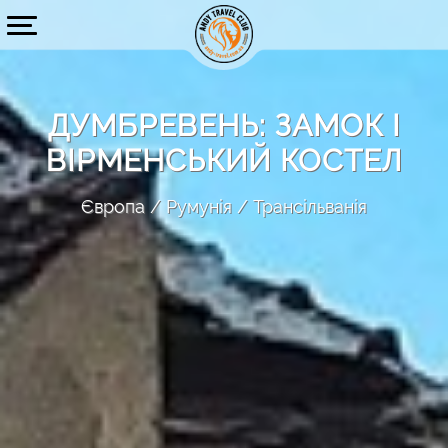
ДУМБРЕВЕНЬ: ЗАМОК І
ВІРМЕНСЬКИЙ КОСТЕЛ
Європа
Румунія
Трансільванія