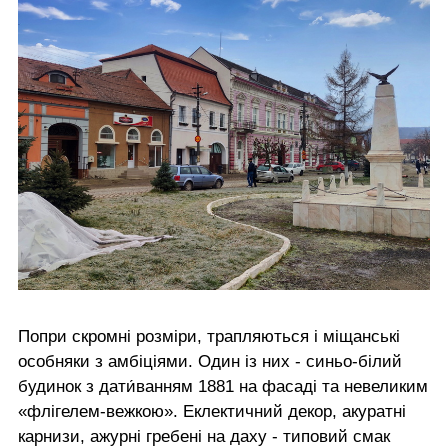
Попри скромні розміри, трапляються і міщанські
особняки з амбіціями. Один із них - синьо-білий
будинок з дати́ванням 1881 на фасаді та невеликим
«флігелем-вежкою». Еклектичний декор, акуратні
карнизи, ажурні гребені на даху - типовий смак