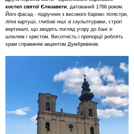
костел святої Єлизавети
, датований 1766 роком.
Його фасад - підручник з високого бароко: пілястри,
ліпні картуші, глибокі ніші зі скульптурами, строгі
вертикалі, що зводять погляд угору до бані зі
шпилем і хрестом. Висотність і пропорції роблять
храм справжнім акцентом Думбревенів.