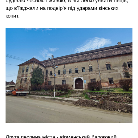
будівлю чесною і живою; в ній легко уявити гінців,
що в’їжджали на подвір’я під ударами кінських
копит.
Друга перлина міста - вірменський бароковий