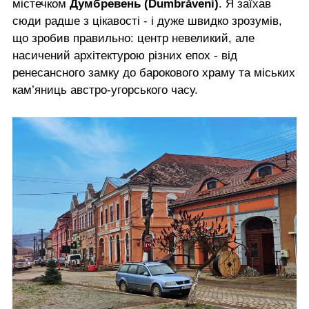
містечком
Думбревень (Dumbrăveni)
. Я заїхав
сюди радше з цікавості - і дуже швидко зрозумів,
що зробив правильно: центр невеликий, але
насичений архітектурою різних епох - від
ренесансного замку до барокового храму та міських
кам’яниць австро-угорського часу.