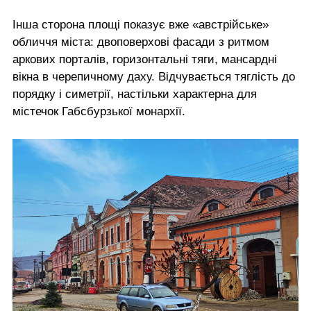
Інша сторона площі показує вже «австрійське»
обличчя міста: двоповерхові фасади з ритмом
аркових порталів, горизонтальні тяги, мансардні
вікна в черепичному даху. Відчувається тяглість до
порядку і симетрії, настільки характерна для
містечок Габсбурзької монархії.