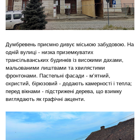
Думбревень приємно дивує міською забудовою. На
одній вулиці - низка приземкуватих
трансільванських будинків із високими дахами,
мальованими лиштвами та хвилястими
фронтонами. Пастельні фасади - м’ятний,
охристий, бірюзовий - додають камерності і тепла;
перед вікнами - підстрижені дерева, що взимку
виглядають як графічні акценти.