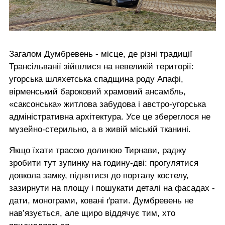
Загалом Думбревень - місце, де різні традиції
Трансільванії зійшлися на невеликій території:
угорська шляхетська спадщина роду Апафі,
вірменський бароковий храмовий ансамбль,
«саксонська» житлова забудова і австро-угорська
адміністративна архітектура. Усе це збереглося не
музейно-стерильно, а в живій міській тканині.
Якщо їхати трасою долиною Тирнави, раджу
зробити тут зупинку на годину-дві: прогулятися
довкола замку, піднятися до порталу костелу,
зазирнути на площу і пошукати деталі на фасадах -
дати, монограми, ковані ґрати. Думбревень не
нав’язується, але щиро віддячує тим, хто