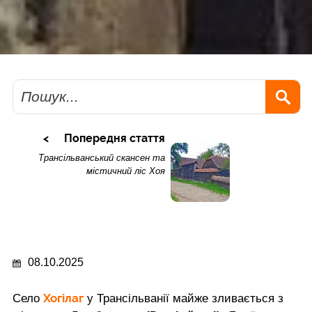
Пошук
Попередня стаття
Трансільванський скансен та
містичний ліс Хоя
08.10.2025
Хогілаг
Село
у Трансільванії майже зливається з