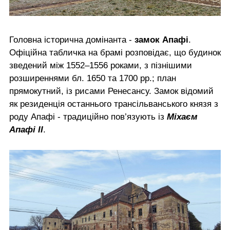
Головна історична домінанта -
замок Апафі
.
Офіційна табличка на брамі розповідає, що будинок
зведений між 1552–1556 роками, з пізнішими
розширеннями бл. 1650 та 1700 рр.; план
прямокутний, із рисами Ренесансу. Замок відомий
як резиденція останнього трансільванського князя з
роду Апафі - традиційно пов’язують із
Міхаєм
Апафі ІІ
.