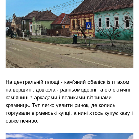
На центральній площі - кам’яний обеліск із птахом
на вершині, довкола - ранньомодерні та еклектичні
кам’яниці з аркадами і великими вітринами
крамниць. Тут легко уявити ринок, де колись
торгували вірменські купці, а нині хтось купує каву і
свіже печиво.