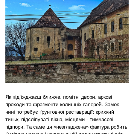
Як під’їжджаєш ближче, помітні двори, аркові
проходи та фрагменти колишніх галерей. Замок
нині потребує ґрунтовної реставрації: крихкий
тиньк, підсліпуваті вікна, місцями - тимчасові
підпори. Та саме ця «незгладжена» фактура робить