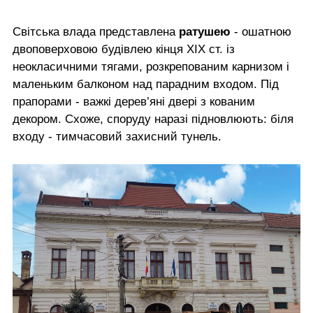
Світська влада представлена
ратушею
- ошатною
двоповерховою будівлею кінця ХІХ ст. із
неокласичними тягами, розкрепованим карнизом і
маленьким балконом над парадним входом. Під
прапорами - важкі дерев’яні двері з кованим
декором. Схоже, споруду наразі підновлюють: біля
входу - тимчасовий захисний тунель.