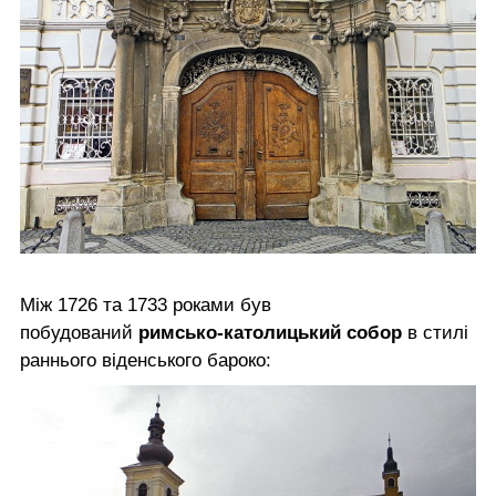
Між 1726 та 1733 роками був
побудований
римсько-католицький собор
в стилі
раннього віденського бароко: