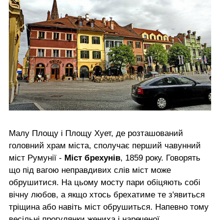
Малу Площу і Площу Хует, де розташований
головний храм міста, сполучає перший чавунний
міст Румунії -
Міст брехунів
, 1859 року. Говорять
що під вагою неправдивих слів міст може
обрушитися. На цьому мосту пари обіцяють собі
вічну любов, а якщо хтось брехатиме те з'явиться
тріщина або навіть міст обрушиться. Напевно тому
весільні прогулянки жениха і нареченої