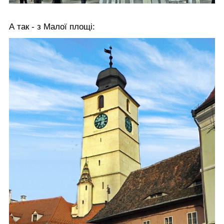
А так - з Малої площі: