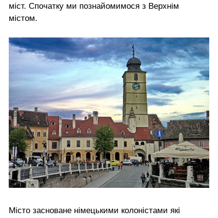
міст. Спочатку ми познайомимося з Верхнім
містом.
Місто засноване німецькими колоністами які