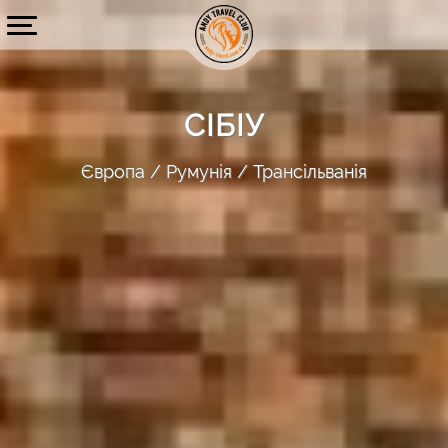
СІБІУ
Європа
Румунія
Трансільванія