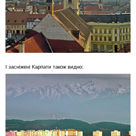
І засніжені Карпати також видно: