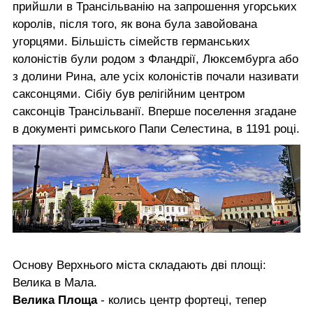
прийшли в Трансільванію на запрошення угорських
королів, після того, як вона була завойована
угорцями. Більшість сімейств германських
колоністів були родом з Фландрії, Люксембурга або
з долини Рина, але усіх колоністів почали називати
саксонцями. Сібіу був релігійним центром
саксонців Трансільванії. Вперше поселення згадане
в документі римського Папи Селестина, в 1191 році.
Основу Верхнього міста складають дві площі:
Велика в Мала.
Велика Площа
- колись центр фортеці, тепер