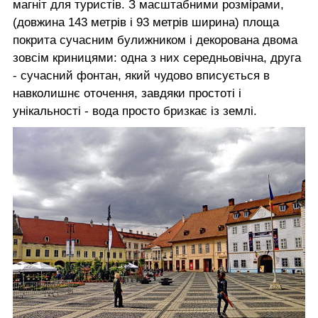
магніт для туристів. З масштабними розмірами,
(довжина 143 метрів і 93 метрів ширина) площа
покрита сучасним булижником і декорована двома
зовсім криницями: одна з них середньовічна, друга
- сучасний фонтан, який чудово вписується в
навколишнє оточення, завдяки простоті і
унікальності - вода просто бризкає із землі.