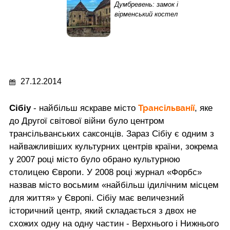
Думбревень: замок і
вірменський костел
27.12.2014
Трансільванії
Сібіу
- найбільш яскраве місто
, яке
до Другої світової війни було центром
трансільванських саксонців. Зараз Сібіу є одним з
найважливіших культурних центрів країни, зокрема
у 2007 році місто було обрано культурною
столицею Європи. У 2008 році журнал «Форбс»
назвав місто восьмим «найбільш ідилічним місцем
для життя» у Європі. Сібіу має величезний
історичний центр, який складається з двох не
схожих одну на одну частин - Верхнього і Нижнього