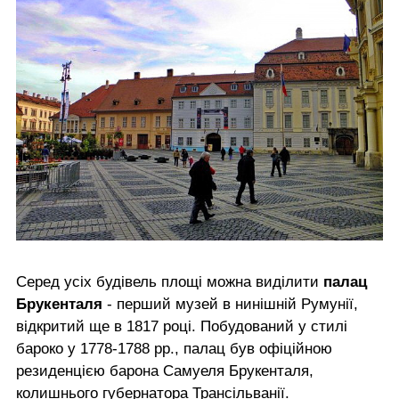
Серед усіх будівель площі можна виділити
палац
Брукенталя
- перший музей в нинішній Румунії,
відкритий ще в 1817 році. Побудований у стилі
бароко у 1778-1788 рр., палац був офіційною
резиденцією барона Самуеля Брукенталя,
колишнього губернатора Трансільванії.