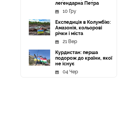
легендарна Петра
10 Гру
Експедиція в Колумбію:
Амазонія, кольорові
річки і міста
21 Вер
Курдистан: перша
подорож до країни, якої
не існує
04 Чер