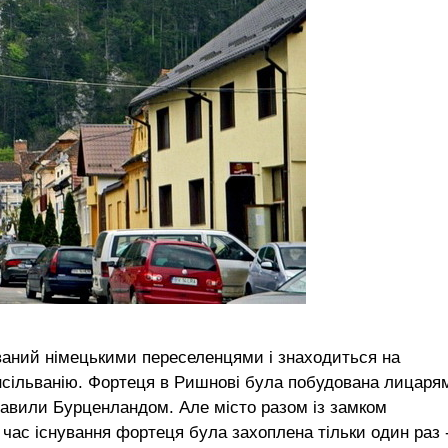
нований німецькими переселенцями і знаходиться на
ансільванію. Фортеця в Ришнові була побудована лицаря
 правили Бурценландом. Але місто разом із замком
 час існування фортеця була захоплена тільки один раз 