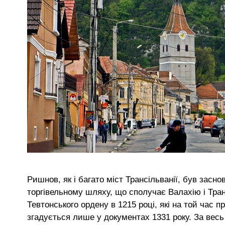
Ришнов, як і багато міст Трансільванії, був зас
торгівельному шляху, що сполучає Валахію і Тр
Тевтонського ордену в 1215 році, які на той час
згадується лише у документах 1331 року. За весь