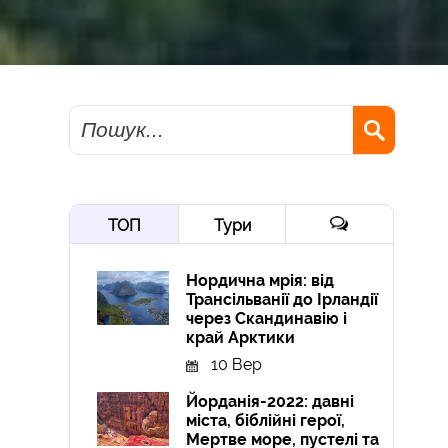
Пошук
ТОП
Тури
Нордична мрія: від
Трансільванії до Ірландії
через Скандинавію і
край Арктики
10 Вер
Йорданія-2022: давні
міста, біблійні герої,
Мертве море, пустелі та