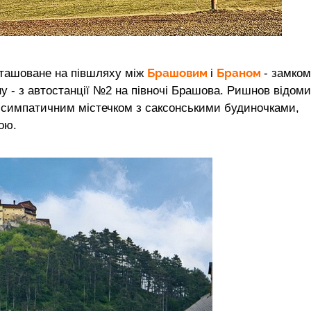
Брашовим
Браном
озташоване на півшляху між
і
- замком
ну - з автостанції №2 на півночі Брашова. Ришнов відом
д симпатичним містечком з саксонськими будиночками,
ою.