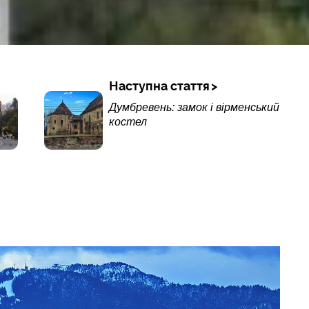
Наступна стаття
Думбревень: замок і вірменський
костел