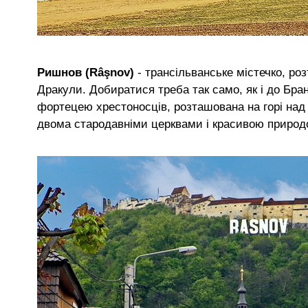
Ришнов (Râşnov)
- трансільванське містечко, р
Дракули. Добиратися треба так само, як і до Бра
фортецею хрестоносців, розташована на горі на
двома стародавніми церквами і красивою природ